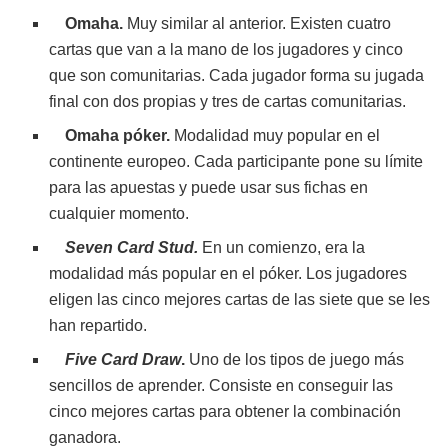
Omaha.
Muy similar al anterior. Existen cuatro
cartas que van a la mano de los jugadores y cinco
que son comunitarias. Cada jugador forma su jugada
final con dos propias y tres de cartas comunitarias.
Omaha póker.
Modalidad muy popular en el
continente europeo. Cada participante pone su límite
para las apuestas y puede usar sus fichas en
cualquier momento.
Seven Card Stud.
En un comienzo, era la
modalidad más popular en el póker. Los jugadores
eligen las cinco mejores cartas de las siete que se les
han repartido.
Five Card Draw
.
Uno de los tipos de juego más
sencillos de aprender. Consiste en conseguir las
cinco mejores cartas para obtener la combinación
ganadora.