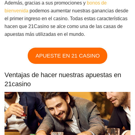
Además, gracias a sus promociones y
bonos de
bienvenida
podemos aumentar nuestras ganancias desde
el primer ingreso en el casino. Todas estas características
hacen que 21Casino se alce como una de las casas de
apuestas más utilizadas en el mundo.
APUESTE EN 21 CASINO
Ventajas de hacer nuestras apuestas en
21casino