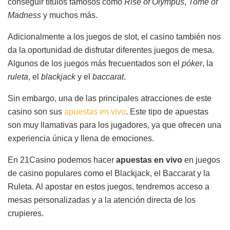
conseguir títulos famosos como
Rise of Olympus
,
Tome of
Madness
y muchos más.
Adicionalmente a los juegos de slot, el casino también nos
da la oportunidad de disfrutar diferentes juegos de mesa.
Algunos de los juegos más frecuentados son el
póker
, la
ruleta
, el
blackjack
y el
baccarat
.
Sin embargo, una de las principales atracciones de este
casino son sus
apuestas en vivo
. Este tipo de apuestas
son muy llamativas para los jugadores, ya que ofrecen una
experiencia única y llena de emociones.
En 21Casino podemos hacer
apuestas en vivo
en juegos
de casino populares como el Blackjack, el Baccarat y la
Ruleta. Al apostar en estos juegos, tendremos acceso a
mesas personalizadas y a la atención directa de los
crupieres.