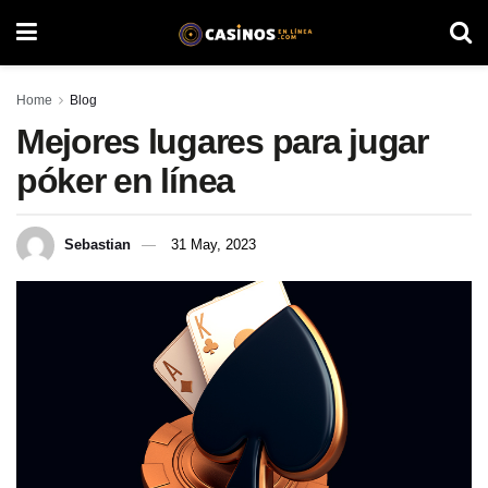
Home
Blog
Mejores lugares para jugar
póker en línea
Sebastian
31 May, 2023