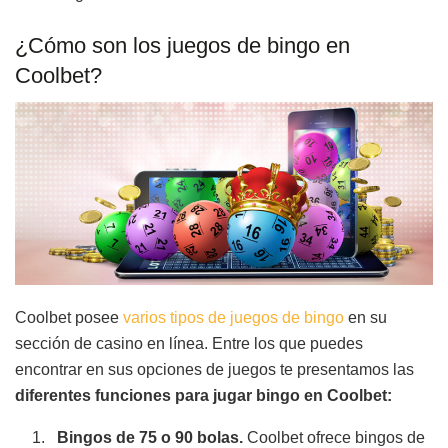
¿Cómo son los juegos de bingo en
Coolbet?
Coolbet posee
varios tipos de juegos de bingo
en su
sección de casino en línea. Entre los que puedes
encontrar en sus opciones de juegos te presentamos las
diferentes funciones para jugar bingo en Coolbet:
Bingos de 75 o 90 bolas.
Coolbet ofrece bingos de