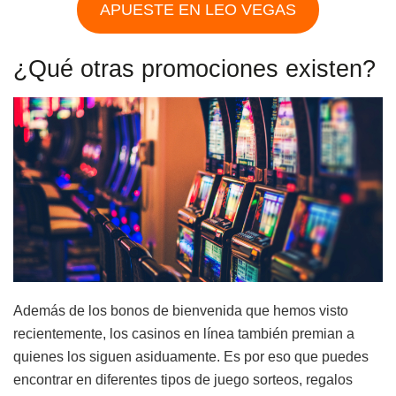
APUESTE EN LEO VEGAS
¿Qué otras promociones existen?
Además de los bonos de bienvenida que hemos visto
recientemente, los casinos en línea también premian a
quienes los siguen asiduamente. Es por eso que puedes
encontrar en diferentes tipos de juego sorteos, regalos