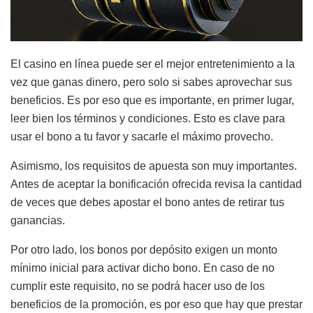
El casino en línea puede ser el mejor entretenimiento a la
vez que ganas dinero, pero solo si sabes aprovechar sus
beneficios. Es por eso que es importante, en primer lugar,
leer bien los términos y condiciones. Esto es clave para
usar el bono a tu favor y sacarle el máximo provecho.
Asimismo, los requisitos de apuesta son muy importantes.
Antes de aceptar la bonificación ofrecida revisa la cantidad
de veces que debes apostar el bono antes de retirar tus
ganancias.
Por otro lado, los bonos por depósito exigen un monto
mínimo inicial para activar dicho bono. En caso de no
cumplir este requisito, no se podrá hacer uso de los
beneficios de la promoción, es por eso que hay que prestar