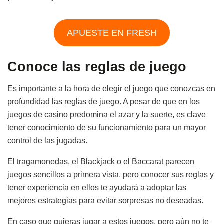
APUESTE EN FRESH
Conoce las reglas de juego
Es importante a la hora de elegir el juego que conozcas en
profundidad las reglas de juego. A pesar de que en los
juegos de casino predomina el azar y la suerte, es clave
tener conocimiento de su funcionamiento para un mayor
control de las jugadas.
El tragamonedas, el Blackjack o el Baccarat parecen
juegos sencillos a primera vista, pero conocer sus reglas y
tener experiencia en ellos te ayudará a adoptar las
mejores estrategias para evitar sorpresas no deseadas.
En caso que quieras jugar a estos juegos, pero aún no te