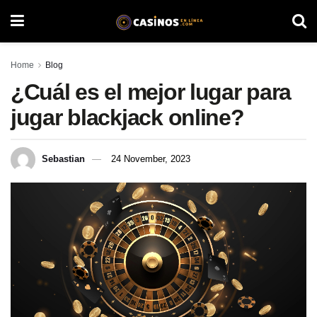
Home
Blog
¿Cuál es el mejor lugar para
jugar blackjack online?
Sebastian
24 November, 2023