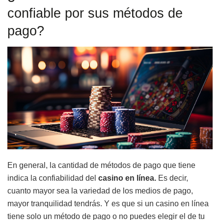
confiable por sus métodos de
pago?
En general, la cantidad de métodos de pago que tiene
indica la confiabilidad del
casino en línea.
Es decir,
cuanto mayor sea la variedad de los medios de pago,
mayor tranquilidad tendrás. Y es que si un casino en línea
tiene solo un método de pago o no puedes elegir el de tu