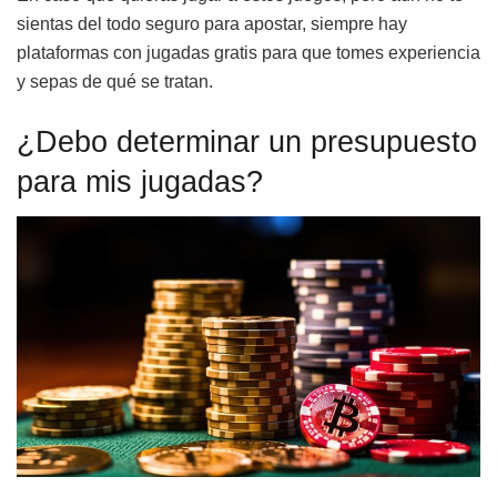
sientas del todo seguro para apostar, siempre hay
plataformas con jugadas gratis para que tomes experiencia
y sepas de qué se tratan.
¿Debo determinar un presupuesto
para mis jugadas?