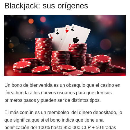
Blackjack: sus orígenes
Un bono de bienvenida es un obsequio que el casino en
línea brinda a los nuevos usuarios para que den sus
primeros pasos y pueden ser de distintos tipos.
El más común es un reembolso del dinero depositado, lo
que significa que si el bono indica que tiene una
bonificación del 100% hasta 850.000 CLP + 50 tiradas