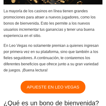
La mayoría de los casinos en línea tienen grandes
promociones para atraer a nuevos jugadores, como los
bonos de bienvenida. Esto les permite a los nuevos
usuarios incrementar tus ganancias y tener una buena
experiencia en el sitio.
En Leo Vegas no solamente premian a quienes ingresan
por primera vez en su plataforma, sino que también a los
fieles seguidores. A continuación, te contaremos los
diferentes beneficios que ofrece junto a su gran variedad
de juegos. ¡Buena lectura!
APUESTE EN LEO VEGAS
¿Qué es un bono de bienvenida?