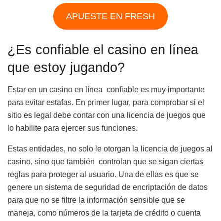
APUESTE EN FRESH
¿Es confiable el casino en línea
que estoy jugando?
Estar en un casino en línea confiable es muy importante
para evitar estafas. En primer lugar, para comprobar si el
sitio es legal debe contar con una licencia de juegos que
lo habilite para ejercer sus funciones.
Estas entidades, no solo le otorgan la licencia de juegos al
casino, sino que también controlan que se sigan ciertas
reglas para proteger al usuario. Una de ellas es que se
genere un sistema de seguridad de encriptación de datos
para que no se filtre la información sensible que se
maneja, como números de la tarjeta de crédito o cuenta