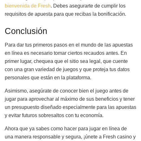
bienvenida de Fresh
. Debes asegurarte de cumplir los
requisitos de apuesta para que recibas la bonificación.
Conclusión
Para dar tus primeros pasos en el mundo de las apuestas
en línea es necesario tomar ciertos recaudos antes. En
primer lugar, chequea que el sitio sea legal, que cuente
con una gran variedad de juegos y que proteja tus datos
personales que están en la plataforma.
Asimismo, asegúrate de conocer bien el juego antes de
jugar para aprovechar al máximo de sus beneficios y tener
un presupuesto diseñado especialmente para las apuestas
y evitar futuros sobresaltos con tu economía.
Ahora que ya sabes como hacer para jugar en línea de
una manera responsable y segura, ¡únete a Fresh casino y