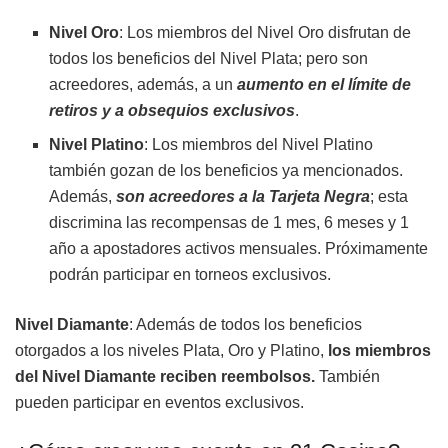
Nivel Oro
:
Los miembros del Nivel Oro disfrutan de
todos los beneficios del Nivel Plata; pero son
acreedores, además, a un
aumento en el límite de
retiros y a obsequios exclusivos
.
Nivel Platino
:
Los miembros del Nivel Platino
también gozan de los beneficios ya mencionados.
Además,
son acreedores a la Tarjeta Negra
; esta
discrimina las recompensas de 1 mes, 6 meses y 1
año a apostadores activos mensuales. Próximamente
podrán participar en torneos exclusivos.
Nivel Diamante
: Además de todos los beneficios
otorgados a los niveles Plata, Oro y Platino,
los miembros
del Nivel Diamante reciben reembolsos.
También
pueden participar en eventos exclusivos.