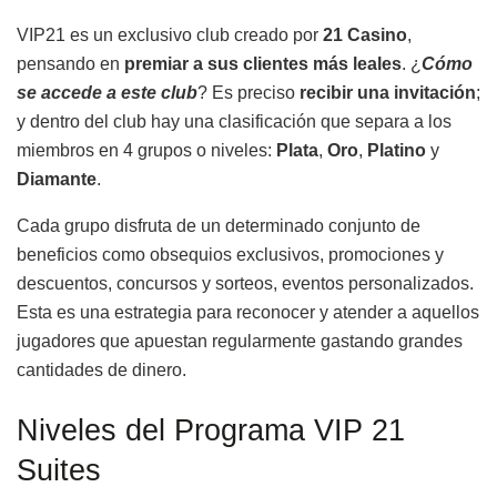
VIP21 es un exclusivo club creado por
21 Casino
,
pensando en
premiar a sus clientes más leales
. ¿
Cómo
se accede a este club
? Es preciso
recibir una invitación
;
y dentro del club hay una clasificación que separa a los
miembros en 4 grupos o niveles:
Plata
,
Oro
,
Platino
y
Diamante
.
Cada grupo disfruta de un determinado conjunto de
beneficios como obsequios exclusivos, promociones y
descuentos, concursos y sorteos, eventos personalizados.
Esta es una estrategia para reconocer y atender a aquellos
jugadores que apuestan regularmente gastando grandes
cantidades de dinero.
Niveles del Programa VIP 21
Suites