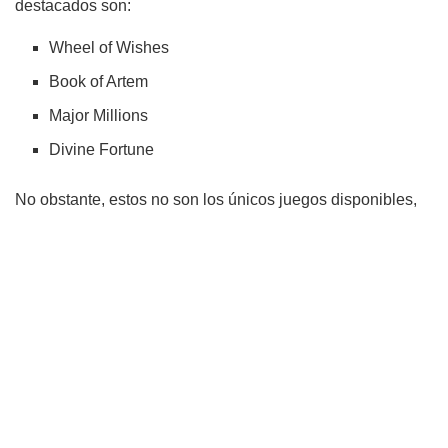
destacados son:
Wheel of Wishes
Book of Artem
Major Millions
Divine Fortune
No obstante, estos no son los únicos juegos disponibles,
ya que también encuentras otros más exigentes, como
Joker Millions
. De esta manera, tienes mayores
probabilidades de recibir un gran premio.
Juegos Megaways
Son ideales para aquellos que gustan de las innovaciones
y quieren probar algo diferente. En esta oportunidad, el
casino Coolbet cuenta con una categoría exclusiva de
Megaways, con más de 30 opciones para elegir.