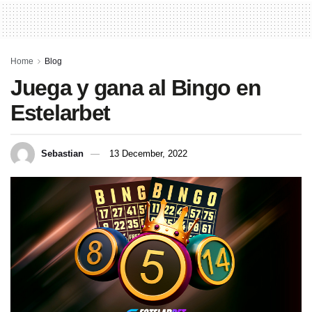
Home
Blog
Juega y gana al Bingo en
Estelarbet
Sebastian
13 December, 2022