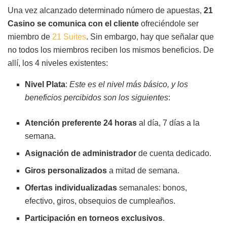
Una vez alcanzado determinado número de apuestas,
21
Casino se comunica con el cliente
ofreciéndole ser
miembro de
21 Suites
. Sin embargo, hay que señalar que
no todos los miembros reciben los mismos beneficios. De
allí, los 4 niveles existentes:
Nivel Plata
:
Este es el nivel más básico, y los
beneficios percibidos son los siguientes
:
Atención preferente 24 horas
al día, 7 días a la
semana.
Asignación de administrador
de cuenta dedicado.
Giros personalizados
a mitad de semana.
Ofertas individualizadas
semanales: bonos,
efectivo, giros, obsequios de cumpleaños.
Participación en torneos exclusivos
.