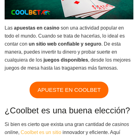
Las
apuestas en casino
son una actividad popular en
todo el mundo. Cuando se trata de hacerlas, lo ideal es
contar con
un sitio web confiable y seguro
. De esta
manera, puedes invertir tu dinero y probar suerte en
cualquiera de los
juegos disponibles
, desde los mejores
juegos de mesa hasta las tragaperras más famosas.
APUESTE EN COOLBET
¿Coolbet es una buena elección?
Si bien es cierto que exista una gran cantidad de
casinos
online
,
Coolbet es un sitio
innovador y eficiente. Aquí