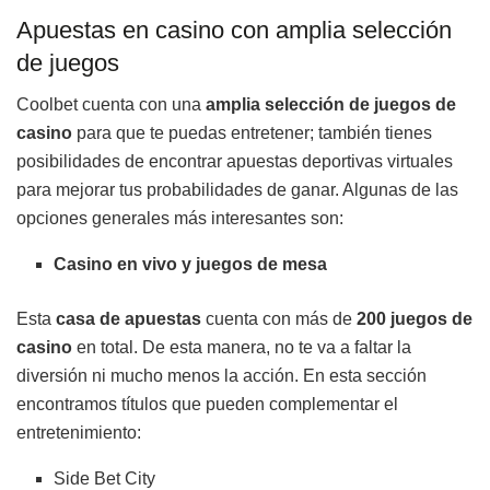
Apuestas en casino con amplia selección
de juegos
Coolbet cuenta con una
amplia selección de juegos de
casino
para que te puedas entretener; también tienes
posibilidades de encontrar apuestas deportivas virtuales
para mejorar tus probabilidades de ganar. Algunas de las
opciones generales más interesantes son:
Casino en vivo y juegos de mesa
Esta
casa de apuestas
cuenta con más de
200 juegos de
casino
en total. De esta manera, no te va a faltar la
diversión ni mucho menos la acción. En esta sección
encontramos títulos que pueden complementar el
entretenimiento:
Side Bet City