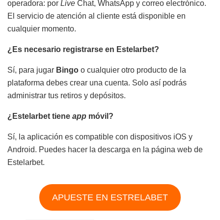
operadora: por
Live
Chat, WhatsApp y correo electrónico.
El servicio de atención al cliente está disponible en
cualquier momento.
¿Es necesario registrarse en Estelarbet?
Sí, para jugar
Bingo
o cualquier otro producto de la
plataforma debes crear una cuenta. Solo así podrás
administrar tus retiros y depósitos.
¿Estelarbet tiene
app
móvil?
Sí, la aplicación es compatible con dispositivos iOS y
Android. Puedes hacer la descarga en la página web de
Estelarbet.
APUESTE EN ESTRELABET