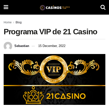
Home
Blog
Programa VIP de 21 Casino
Sebastian
15 December, 2022