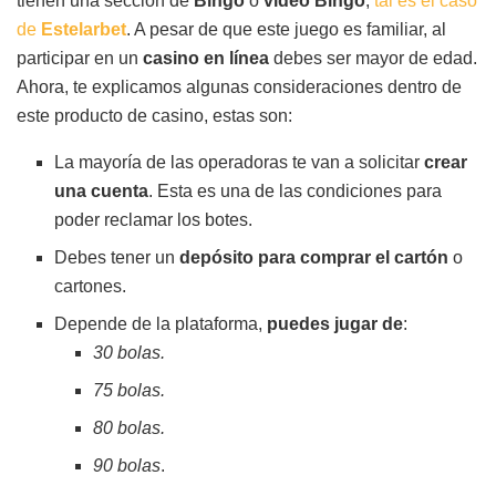
tienen una sección de
Bingo
o
video Bingo
;
tal es el caso
de
Estelarbet
. A pesar de que este juego es familiar, al
participar en un
casino en línea
debes ser mayor de edad.
Ahora, te explicamos algunas consideraciones dentro de
este producto de casino, estas son:
La mayoría de las operadoras te van a solicitar
crear
una cuenta
. Esta es una de las condiciones para
poder reclamar los botes.
Debes tener un
depósito para comprar el cartón
o
cartones.
Depende de la plataforma,
puedes jugar de
:
30 bolas.
75 bolas.
80 bolas.
90 bolas
.