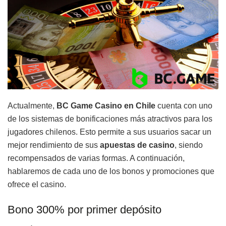
Actualmente,
BC Game Casino en Chile
cuenta con uno
de los sistemas de bonificaciones más atractivos para los
jugadores chilenos. Esto permite a sus usuarios sacar un
mejor rendimiento de sus
apuestas de casino
, siendo
recompensados de varias formas. A continuación,
hablaremos de cada uno de los bonos y promociones que
ofrece el casino.
Bono 300% por primer depósito