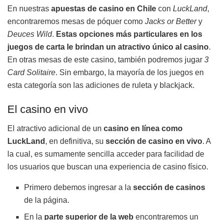
En nuestras
apuestas de casino en Chile
con
LuckLand
,
encontraremos mesas de póquer como
Jacks or Better
y
Deuces Wild
.
Estas opciones más particulares en los
juegos de carta le brindan un atractivo único al casino
.
En otras mesas de este casino, también podremos jugar
3
Card Solitaire
. Sin embargo, la mayoría de los juegos en
esta categoría son las adiciones de ruleta y blackjack.
El casino en vivo
El atractivo adicional de un
casino en línea como
LuckLand
, en definitiva, su
sección de casino en vivo
. A
la cual, es sumamente sencilla acceder para facilidad de
los usuarios que buscan una experiencia de casino físico.
Primero debemos ingresar a la
sección de casinos
de la página.
En la
parte superior de la web
encontraremos un