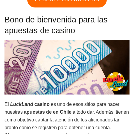
Bono de bienvenida para las
apuestas de casino
El
LuckLand
casino
es uno de esos sitios para hacer
nuestras
apuestas de en Chile
a todo dar. Además, tienen
como objetivo captar la atención de los aficionados tan
pronto como se registren para obtener una cuenta.