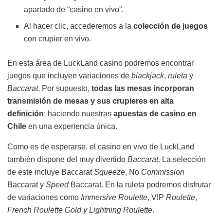
apartado de “casino en vivo”.
Al hacer clic, accederemos a la
colección de juegos
con crupier en vivo.
En esta área de LuckLand casino podremos encontrar
juegos que incluyen variaciones de
blackjack
,
ruleta
y
Baccarat
. Por supuesto,
todas las mesas incorporan
transmisión de mesas y sus crupieres en alta
definición
; haciendo nuestras
apuestas de casino en
Chile
en una experiencia única.
Como es de esperarse, el casino en vivo de LuckLand
también dispone del muy divertido
Baccarat
. La selección
de este incluye Baccarat
Squeeze
, No
Commission
Baccarat y
Speed
Baccarat. En la ruleta podremos disfrutar
de variaciones como
Immersive Roulette
, VIP
Roulette
,
French Roulette Gold
y Lightning Roulette
.