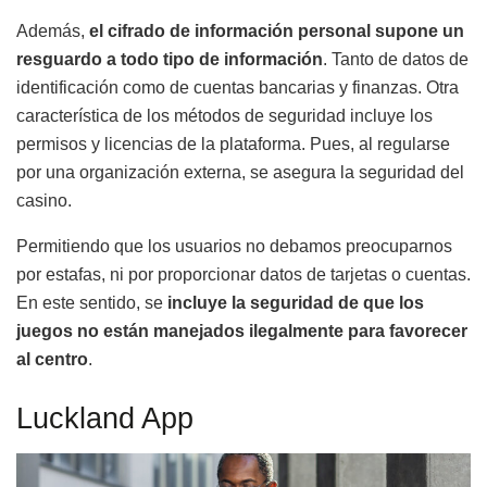
Además,
el cifrado de información personal supone un
resguardo a todo tipo de información
. Tanto de datos de
identificación como de cuentas bancarias y finanzas. Otra
característica de los métodos de seguridad incluye los
permisos y licencias de la plataforma. Pues, al regularse
por una organización externa, se asegura la seguridad del
casino.
Permitiendo que los usuarios no debamos preocuparnos
por estafas, ni por proporcionar datos de tarjetas o cuentas.
En este sentido, se
incluye la seguridad de que los
juegos no están manejados ilegalmente para favorecer
al centro
.
Luckland App