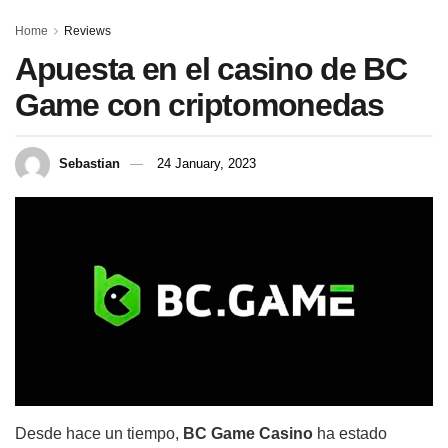
Home
Reviews
Apuesta en el casino de BC
Game con criptomonedas
Sebastian
24 January, 2023
Desde hace un tiempo,
BC Game Casino
ha estado