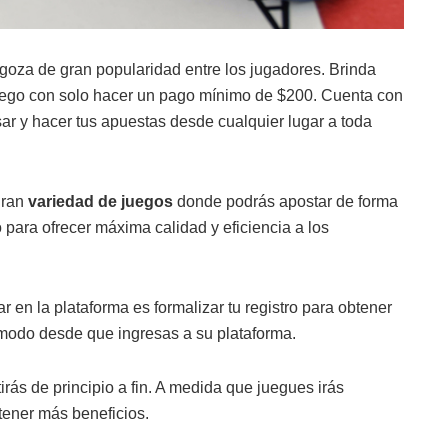
goza de gran popularidad entre los jugadores. Brinda
uego con solo hacer un pago mínimo de $200. Cuenta con
r y hacer tus apuestas desde cualquier lugar a toda
gran
variedad de juegos
donde podrás apostar de forma
 para ofrecer máxima calidad y eficiencia a los
 en la plataforma es formalizar tu registro para obtener
ómodo desde que ingresas a su plataforma.
tirás de principio a fin. A medida que juegues irás
ener más beneficios.