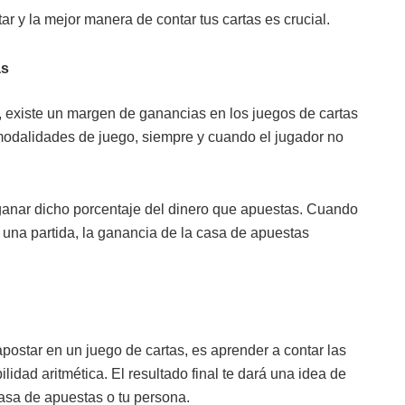
 y la mejor manera de contar tus cartas es crucial.
as
, existe un margen de ganancias en los juegos de cartas
modalidades de juego, siempre y cuando el jugador no
ganar dicho porcentaje del dinero que apuestas. Cuando
 una partida, la ganancia de la casa de apuestas
postar en un juego de cartas, es aprender a contar las
lidad aritmética. El resultado final te dará una idea de
casa de apuestas o tu persona.