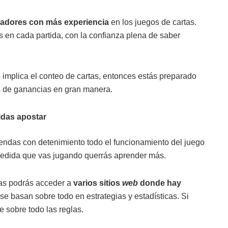
gadores con más experiencia
en los juegos de cartas.
s en cada partida, con la confianza plena de saber
 implica el conteo de cartas, entonces estás preparado
s de ganancias en gran manera.
idas apostar
ndas con detenimiento todo el funcionamiento del juego
a medida que vas jugando querrás aprender más.
tas podrás acceder a
varios sitios
web
donde hay
 se basan sobre todo en estrategias y estadísticas. Si
e sobre todo las reglas.