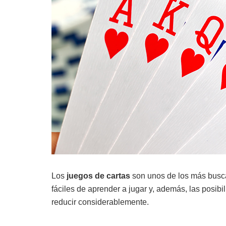
Los
juegos de cartas
son unos de los más busc
fáciles de aprender a jugar y, además, las posi
reducir considerablemente.