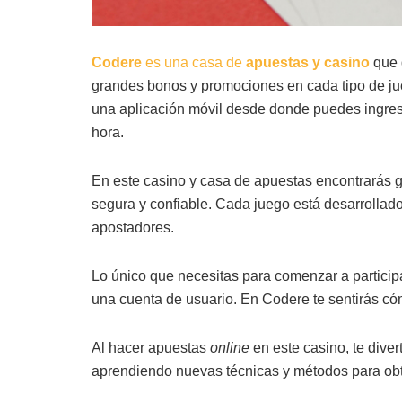
Codere
es una casa de
apuestas y casino
que 
grandes bonos y promociones en cada tipo de j
una aplicación móvil desde donde puedes ingresa
hora.
En este casino y casa de apuestas encontrarás 
segura y confiable. Cada juego está desarrollado
apostadores.
Lo único que necesitas para comenzar a participar
una cuenta de usuario. En Codere te sentirás c
Al hacer apuestas
online
en este casino, te diver
aprendiendo nuevas técnicas y métodos para obt