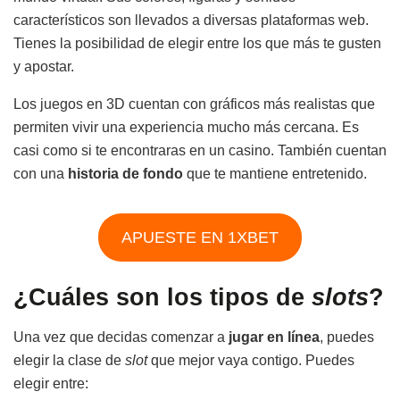
característicos son llevados a diversas plataformas web.
Tienes la posibilidad de elegir entre los que más te gusten
y apostar.
Los juegos en 3D cuentan con gráficos más realistas que
permiten vivir una experiencia mucho más cercana. Es
casi como si te encontraras en un casino. También cuentan
con una
historia de fondo
que te mantiene entretenido.
APUESTE EN 1XBET
¿Cuáles son los tipos de
slots
?
Una vez que decidas comenzar a
jugar en línea
, puedes
elegir la clase de
slot
que mejor vaya contigo. Puedes
elegir entre: