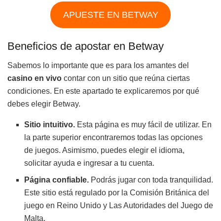
APUESTE EN BETWAY
Beneficios de apostar en Betway
Sabemos lo importante que es para los amantes del
casino en vivo
contar con un sitio que reúna ciertas
condiciones. En este apartado te explicaremos por qué
debes elegir Betway.
Sitio intuitivo.
Esta página es muy fácil de utilizar. En
la parte superior encontraremos todas las opciones
de juegos. Asimismo, puedes elegir el idioma,
solicitar ayuda e ingresar a tu cuenta.
Página confiable.
Podrás jugar con toda tranquilidad.
Este sitio está regulado por la Comisión Británica del
juego en Reino Unido y Las Autoridades del Juego de
Malta.