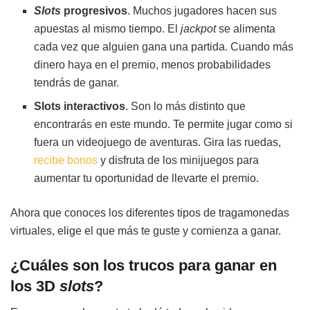
Slots
progresivos
. Muchos jugadores hacen sus
apuestas al mismo tiempo. El
jackpot
se alimenta
cada vez que alguien gana una partida. Cuando más
dinero haya en el premio, menos probabilidades
tendrás de ganar.
Slots interactivos
. Son lo más distinto que
encontrarás en este mundo. Te permite jugar como si
fuera un videojuego de aventuras. Gira las ruedas,
recibe bonos
y disfruta de los minijuegos para
aumentar tu oportunidad de llevarte el premio.
Ahora que conoces los diferentes tipos de tragamonedas
virtuales, elige el que más te guste y comienza a ganar.
¿Cuáles son los trucos para ganar en
los 3D
slots
?