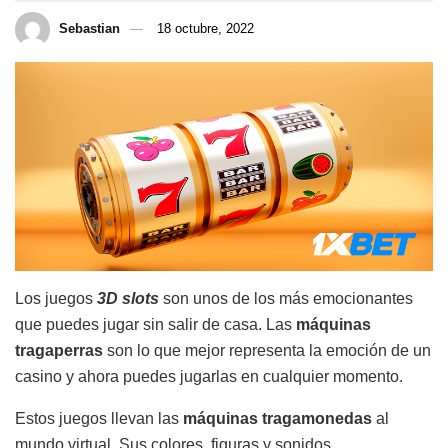
Sebastian
18 octubre, 2022
Los juegos
3D slots
son unos de los más emocionantes
que puedes jugar sin salir de casa. Las
máquinas
tragaperras
son lo que mejor representa la emoción de un
casino y ahora puedes jugarlas en cualquier momento.
Estos juegos llevan las
máquinas tragamonedas
al
mundo virtual. Sus colores, figuras y sonidos