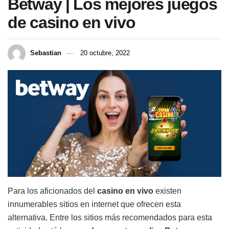
Betway | Los mejores juegos
de casino en vivo
Sebastian
20 octubre, 2022
Para los aficionados del
casino en vivo
existen
innumerables sitios en internet que ofrecen esta
alternativa. Entre los sitios más recomendados para esta