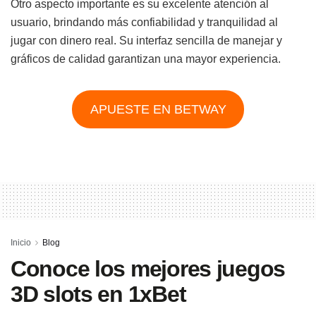
Otro aspecto importante es su excelente atención al
usuario, brindando más confiabilidad y tranquilidad al
jugar con dinero real. Su interfaz sencilla de manejar y
gráficos de calidad garantizan una mayor experiencia.
APUESTE EN BETWAY
Inicio
Blog
Conoce los mejores juegos
3D slots en 1xBet