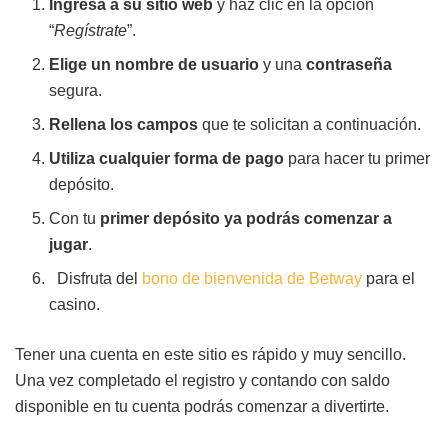
Ingresa a su sitio web
y haz clic en la opción
“
Regístrate
”.
Elige un nombre de usuario
y una
contraseña
segura.
Rellena los campos
que te solicitan a continuación.
Utiliza cualquier forma de pago
para hacer tu primer
depósito.
Con tu
primer depósito ya podrás comenzar a
jugar
.
Disfruta del
bono de bienvenida de Betway
para el
casino.
Tener una cuenta en este sitio es rápido y muy sencillo.
Una vez completado el registro y contando con saldo
disponible en tu cuenta podrás comenzar a divertirte.