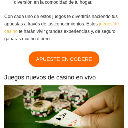
diversión en la comodidad de tu hogar.
Con cada uno de estos juegos te divertirás haciendo tus
apuestas a través de tus conocimientos. Estos
juegos de
casino
te harán vivir grandes experiencias y, de seguro,
ganarás mucho dinero.
APUESTE EN CODERE
Juegos nuevos de casino en vivo