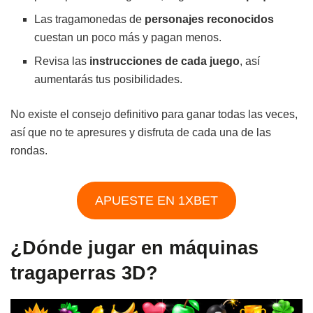
Las tragamonedas de
personajes reconocidos
cuestan un poco más y pagan menos.
Revisa las
instrucciones de cada juego
, así
aumentarás tus posibilidades.
No existe el consejo definitivo para ganar todas las veces,
así que no te apresures y disfruta de cada una de las
rondas.
APUESTE EN 1XBET
¿Dónde jugar en máquinas
tragaperras 3D?