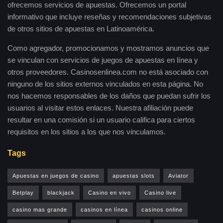
ofrecemos servicios de apuestas. Ofrecemos un portal
informativo que incluye reseñas y recomendaciones subjetivas
de otros sitios de apuestas en Latinoamérica.
Como agregador, promocionamos y mostramos anuncios que
se vinculan con servicios de juegos de apuestas en línea y
otros proveedores. Casinosenlinea.com no está asociado con
ninguno de los sitios externos vinculados en esta página. No
nos hacemos responsables de los daños que puedan sufrir los
usuarios al visitar estos enlaces. Nuestra afiliación puede
resultar en una comisión si un usuario califica para ciertos
requisitos en los sitios a los que nos vinculamos.
Tags
Apuestas en juegos de casino
apuestas slots
Aviator
Betplay
blackjack
Casino en vivo
Casino live
casino mas grande
casinos en línea
casinos online