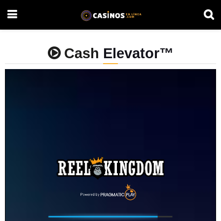
Cash
Elevator™