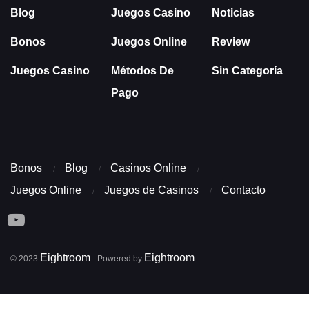
Blog
Juegos Casino
Noticias
Bonos
Juegos Online
Review
Juegos Casino
Métodos De
Sin Categoría
Pago
Bonos
Blog
Casinos Online
Juegos Online
Juegos de Casinos
Contacto
Eightroom
Eightroom
© 2023
- Powered by
.