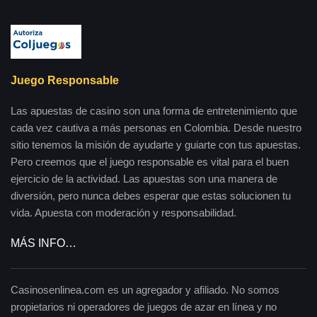
Juego Responsable
Las apuestas de casino son una forma de entretenimiento que
cada vez cautiva a más personas en Colombia. Desde nuestro
sitio tenemos la misión de ayudarte y guiarte con tus apuestas.
Pero creemos que el juego responsable es vital para el buen
ejercicio de la actividad. Las apuestas son una manera de
diversión, pero nunca debes esperar que estas solucionen tu
vida. Apuesta con moderación y responsabilidad.
MÁS INFO…
Casinosenlinea.com es un agregador y afiliado. No somos
propietarios ni operadores de juegos de azar en línea y no