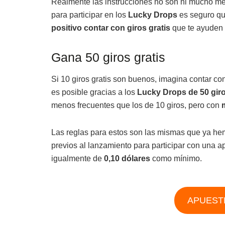
Realmente las instrucciones no son ni mucho me
para participar en los
Lucky Drops
es seguro qu
positivo contar con giros gratis
que te ayuden 
Gana 50 giros gratis
Si 10 giros gratis son buenos, imagina contar co
es posible gracias a los
Lucky Drops de 50 gir
menos frecuentes que los de 10 giros, pero con
Las reglas para estos son las mismas que ya hem
previos al lanzamiento para participar con una 
igualmente de
0,10 dólares
como mínimo.
APUEST