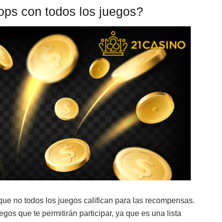
ops con todos los juegos?
que no todos los juegos califican para las recompensas.
gos que te permitirán participar, ya que es una lista