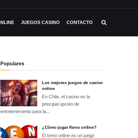
NLINE
JUEGOS CASINO
CONTACTO
Populares
Los mejores juegos de casino
online
En Chile, el casino es la
principal opción de
entretenimiento para la...
¿Cómo jugar Keno online?
El keno online es un juego