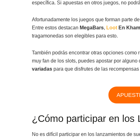
específica. Si apuestas en otros juegos, no podrá
Afortunadamente los juegos que forman parte d
Entre estos destacan
MegaBars
,
Loot
En Kha
tragamonedas son elegibles para esto.
También podrás encontrar otras opciones como rul
muy fan de los slots, puedes apostar por alguno 
variadas
para que disfrutes de las recompensas 
APUEST
¿Cómo participar en los
No es difícil participar en los lanzamientos de 