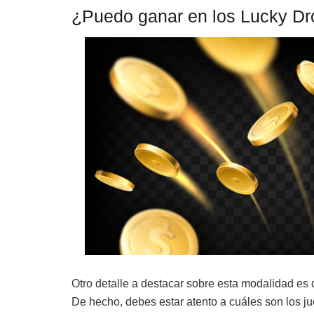
¿Puedo ganar en los Lucky Dr
Otro detalle a destacar sobre esta modalidad es 
De hecho, debes estar atento a cuáles son los jue