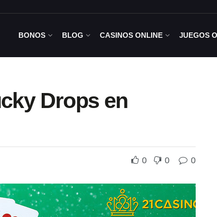
BONOS
BLOG
CASINOS ONLINE
JUEGOS O
ucky Drops en
0
0
0