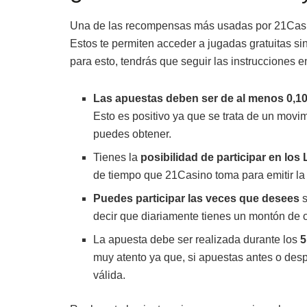
Una de las recompensas más usadas por 21Casin
Estos te permiten acceder a jugadas gratuitas sin
para esto, tendrás que seguir las instrucciones e
Las apuestas deben ser de al menos 0,10
Esto es positivo ya que se trata de un mo
puedes obtener.
Tienes la
posibilidad de participar en lo
de tiempo que 21Casino toma para emitir la
Puedes participar las veces que desees
decir que diariamente tienes un montón de o
La apuesta debe ser realizada durante los
5
muy atento ya que, si apuestas antes o desp
válida.