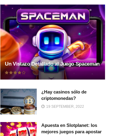
Un Vistazo Detallado al Juego Spaceman
¿Hay casinos sólo de
criptomonedas?
19 SEPTEMBER, 2022
Apuesta en Slotplanet: los
mejores juegos para apostar