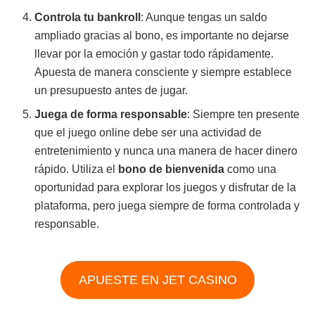
Controla tu bankroll
: Aunque tengas un saldo
ampliado gracias al bono, es importante no dejarse
llevar por la emoción y gastar todo rápidamente.
Apuesta de manera consciente y siempre establece
un presupuesto antes de jugar.
Juega de forma responsable
: Siempre ten presente
que el juego online debe ser una actividad de
entretenimiento y nunca una manera de hacer dinero
rápido. Utiliza el
bono de bienvenida
como una
oportunidad para explorar los juegos y disfrutar de la
plataforma, pero juega siempre de forma controlada y
responsable.
APUESTE EN JET CASINO