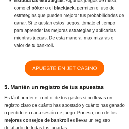
Estudia las estrategias
: Algunos juegos de mesa,
como el
póker
o el
blackjack
, permiten el uso de
estrategias que pueden mejorar tus probabilidades de
ganar. Si te gustan estos juegos, tómate el tiempo
para aprender las mejores estrategias y aplicarlas
mientras juegas. De esta manera, maximizarás el
valor de tu bankroll.
APUESTE EN JET CASINO
5. Mantén un registro de tus apuestas
Es fácil perder el control de tus gastos si no llevas un
registro claro de cuánto has apostado y cuánto has ganado
o perdido en cada sesión de juego. Por eso, uno de los
mejores consejos de bankroll
es llevar un registro
detallado de todas tus jugadas.