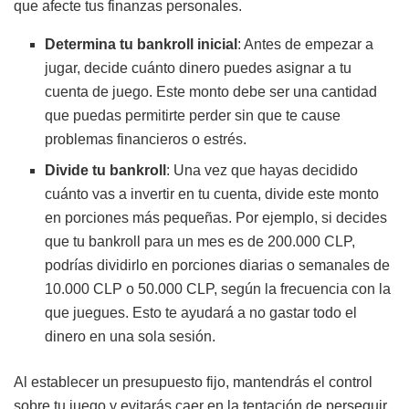
que afecte tus finanzas personales.
Determina tu bankroll inicial
: Antes de empezar a
jugar, decide cuánto dinero puedes asignar a tu
cuenta de juego. Este monto debe ser una cantidad
que puedas permitirte perder sin que te cause
problemas financieros o estrés.
Divide tu bankroll
: Una vez que hayas decidido
cuánto vas a invertir en tu cuenta, divide este monto
en porciones más pequeñas. Por ejemplo, si decides
que tu bankroll para un mes es de 200.000 CLP,
podrías dividirlo en porciones diarias o semanales de
10.000 CLP o 50.000 CLP, según la frecuencia con la
que juegues. Esto te ayudará a no gastar todo el
dinero en una sola sesión.
Al establecer un presupuesto fijo, mantendrás el control
sobre tu juego y evitarás caer en la tentación de perseguir