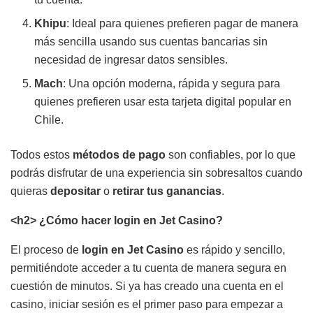
Khipu
: Ideal para quienes prefieren pagar de manera
más sencilla usando sus cuentas bancarias sin
necesidad de ingresar datos sensibles.
Mach
: Una opción moderna, rápida y segura para
quienes prefieren usar esta tarjeta digital popular en
Chile.
Todos estos
métodos de pago
son confiables, por lo que
podrás disfrutar de una experiencia sin sobresaltos cuando
quieras
depositar
o
retirar tus ganancias
.
<h2> ¿Cómo hacer login en Jet Casino?
El proceso de
login en Jet Casino
es rápido y sencillo,
permitiéndote acceder a tu cuenta de manera segura en
cuestión de minutos. Si ya has creado una cuenta en el
casino, iniciar sesión es el primer paso para empezar a