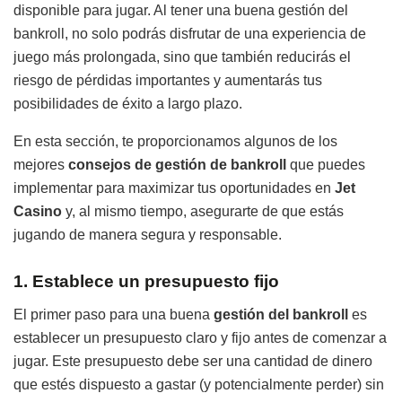
disponible para jugar. Al tener una buena gestión del
bankroll, no solo podrás disfrutar de una experiencia de
juego más prolongada, sino que también reducirás el
riesgo de pérdidas importantes y aumentarás tus
posibilidades de éxito a largo plazo.
En esta sección, te proporcionamos algunos de los
mejores
consejos de gestión de bankroll
que puedes
implementar para maximizar tus oportunidades en
Jet
Casino
y, al mismo tiempo, asegurarte de que estás
jugando de manera segura y responsable.
1. Establece un presupuesto fijo
El primer paso para una buena
gestión del bankroll
es
establecer un presupuesto claro y fijo antes de comenzar a
jugar. Este presupuesto debe ser una cantidad de dinero
que estés dispuesto a gastar (y potencialmente perder) sin