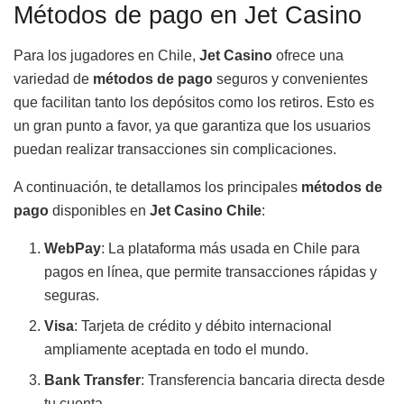
Métodos de pago en Jet Casino
Para los jugadores en Chile,
Jet Casino
ofrece una
variedad de
métodos de pago
seguros y convenientes
que facilitan tanto los depósitos como los retiros. Esto es
un gran punto a favor, ya que garantiza que los usuarios
puedan realizar transacciones sin complicaciones.
A continuación, te detallamos los principales
métodos de
pago
disponibles en
Jet Casino Chile
:
WebPay
: La plataforma más usada en Chile para
pagos en línea, que permite transacciones rápidas y
seguras.
Visa
: Tarjeta de crédito y débito internacional
ampliamente aceptada en todo el mundo.
Bank Transfer
: Transferencia bancaria directa desde
tu cuenta.