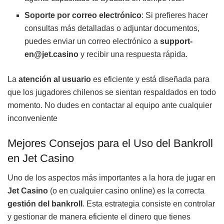
Soporte por correo electrónico
: Si prefieres hacer
consultas más detalladas o adjuntar documentos,
puedes enviar un correo electrónico a
support-
en@jet.casino
y recibir una respuesta rápida.
La
atención al usuario
es eficiente y está diseñada para
que los jugadores chilenos se sientan respaldados en todo
momento. No dudes en contactar al equipo ante cualquier
inconveniente
Mejores Consejos para el Uso del Bankroll
en Jet Casino
Uno de los aspectos más importantes a la hora de jugar en
Jet Casino
(o en cualquier casino online) es la correcta
gestión del bankroll
. Esta estrategia consiste en controlar
y gestionar de manera eficiente el dinero que tienes