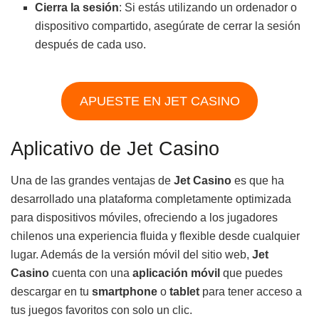
Cierra la sesión
: Si estás utilizando un ordenador o
dispositivo compartido, asegúrate de cerrar la sesión
después de cada uso.
APUESTE EN JET CASINO
Aplicativo de Jet Casino
Una de las grandes ventajas de
Jet Casino
es que ha
desarrollado una plataforma completamente optimizada
para dispositivos móviles, ofreciendo a los jugadores
chilenos una experiencia fluida y flexible desde cualquier
lugar. Además de la versión móvil del sitio web,
Jet
Casino
cuenta con una
aplicación móvil
que puedes
descargar en tu
smartphone
o
tablet
para tener acceso a
tus juegos favoritos con solo un clic.