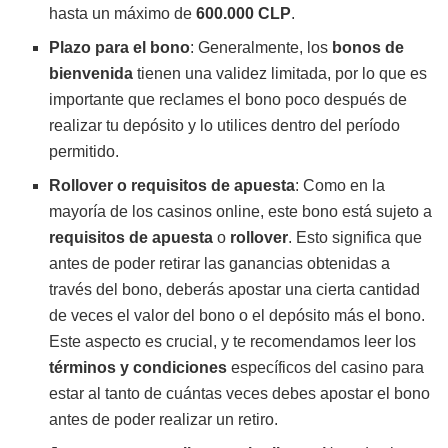
hasta un máximo de
600.000 CLP
.
Plazo para el bono
: Generalmente, los
bonos de
bienvenida
tienen una validez limitada, por lo que es
importante que reclames el bono poco después de
realizar tu depósito y lo utilices dentro del período
permitido.
Rollover o requisitos de apuesta
: Como en la
mayoría de los casinos online, este bono está sujeto a
requisitos de apuesta
o
rollover
. Esto significa que
antes de poder retirar las ganancias obtenidas a
través del bono, deberás apostar una cierta cantidad
de veces el valor del bono o el depósito más el bono.
Este aspecto es crucial, y te recomendamos leer los
términos y condiciones
específicos del casino para
estar al tanto de cuántas veces debes apostar el bono
antes de poder realizar un retiro.