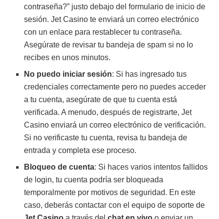
contraseña?” justo debajo del formulario de inicio de
sesión. Jet Casino te enviará un correo electrónico
con un enlace para restablecer tu contraseña.
Asegúrate de revisar tu bandeja de spam si no lo
recibes en unos minutos.
No puedo iniciar sesión
: Si has ingresado tus
credenciales correctamente pero no puedes acceder
a tu cuenta, asegúrate de que tu cuenta está
verificada. A menudo, después de registrarte, Jet
Casino enviará un correo electrónico de verificación.
Si no verificaste tu cuenta, revisa tu bandeja de
entrada y completa ese proceso.
Bloqueo de cuenta
: Si haces varios intentos fallidos
de login, tu cuenta podría ser bloqueada
temporalmente por motivos de seguridad. En este
caso, deberás contactar con el equipo de soporte de
Jet Casino
a través del
chat en vivo
o enviar un