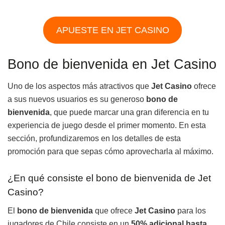
APUESTE EN JET CASINO
Bono de bienvenida en Jet Casino
Uno de los aspectos más atractivos que
Jet Casino
ofrece
a sus nuevos usuarios es su generoso
bono de
bienvenida
, que puede marcar una gran diferencia en tu
experiencia de juego desde el primer momento. En esta
sección, profundizaremos en los detalles de esta
promoción para que sepas cómo aprovecharla al máximo.
¿En qué consiste el bono de bienvenida de Jet
Casino?
El
bono de bienvenida
que ofrece
Jet Casino
para los
jugadores de Chile consiste en un
50% adicional hasta