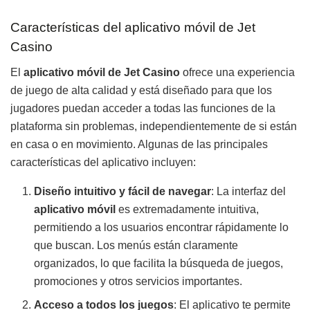
Características del aplicativo móvil de Jet
Casino
El
aplicativo móvil de Jet Casino
ofrece una experiencia
de juego de alta calidad y está diseñado para que los
jugadores puedan acceder a todas las funciones de la
plataforma sin problemas, independientemente de si están
en casa o en movimiento. Algunas de las principales
características del aplicativo incluyen:
Diseño intuitivo y fácil de navegar
: La interfaz del
aplicativo móvil
es extremadamente intuitiva,
permitiendo a los usuarios encontrar rápidamente lo
que buscan. Los menús están claramente
organizados, lo que facilita la búsqueda de juegos,
promociones y otros servicios importantes.
Acceso a todos los juegos
: El aplicativo te permite