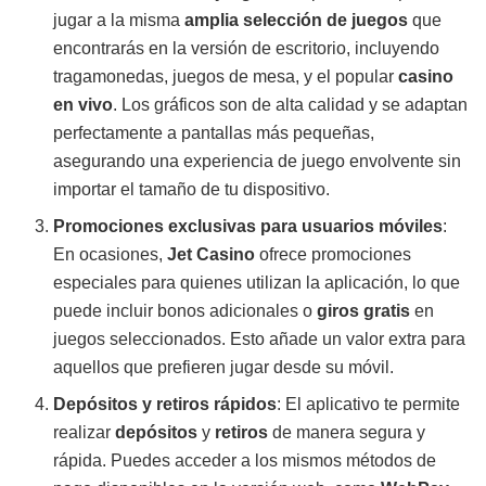
jugar a la misma
amplia selección de juegos
que
encontrarás en la versión de escritorio, incluyendo
tragamonedas, juegos de mesa, y el popular
casino
en vivo
. Los gráficos son de alta calidad y se adaptan
perfectamente a pantallas más pequeñas,
asegurando una experiencia de juego envolvente sin
importar el tamaño de tu dispositivo.
Promociones exclusivas para usuarios móviles
:
En ocasiones,
Jet Casino
ofrece promociones
especiales para quienes utilizan la aplicación, lo que
puede incluir bonos adicionales o
giros gratis
en
juegos seleccionados. Esto añade un valor extra para
aquellos que prefieren jugar desde su móvil.
Depósitos y retiros rápidos
: El aplicativo te permite
realizar
depósitos
y
retiros
de manera segura y
rápida. Puedes acceder a los mismos métodos de