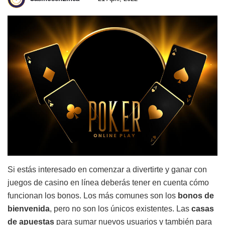
Si estás interesado en comenzar a divertirte y ganar con
juegos de casino en línea deberás tener en cuenta cómo
funcionan los bonos. Los más comunes son los
bonos de
bienvenida
, pero no son los únicos existentes. Las
casas
de apuestas
para sumar nuevos usuarios y también para