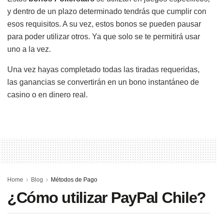
y dentro de un plazo determinado tendrás que cumplir con
esos requisitos. A su vez, estos bonos se pueden pausar
para poder utilizar otros. Ya que solo se te permitirá usar
uno a la vez.
Una vez hayas completado todas las tiradas requeridas,
las ganancias se convertirán en un bono instantáneo de
casino o en dinero real.
Home
Blog
Métodos de Pago
¿Cómo utilizar PayPal Chile?