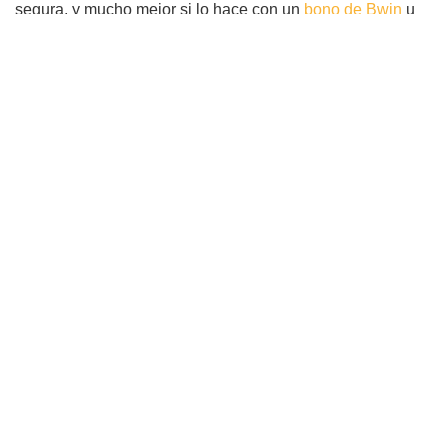
segura, y mucho mejor si lo hace con un
bono de Bwin
u
otra casa reconocida.!
Juega Responsablemente ¦
GamblingTherapy.org
Anuncie Aquí
Cambiar país