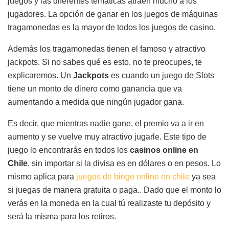
juegos y las diferentes temáticas atraen mucho a los
jugadores. La opción de ganar en los juegos de máquinas
tragamonedas es la mayor de todos los juegos de casino.
Además los tragamonedas tienen el famoso y atractivo
jackpots. Si no sabes qué es esto, no te preocupes, te
explicaremos. Un
Jackpots
es cuando un juego de Slots
tiene un monto de dinero como ganancia que va
aumentando a medida que ningún jugador gana.
Es decir, que mientras nadie gane, el premio va a ir en
aumento y se vuelve muy atractivo jugarle. Este tipo de
juego lo encontrarás en todos los
casinos online en
Chile
, sin importar si la divisa es en dólares o en pesos. Lo
mismo aplica para
juegos de bingo online en chile
ya sea
si juegas de manera gratuita o paga.. Dado que el monto lo
verás en la moneda en la cual tú realizaste tu depósito y
será la misma para los retiros.