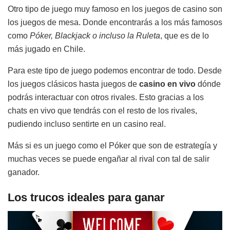
Otro tipo de juego muy famoso en los juegos de casino son
los juegos de mesa. Donde encontrarás a los más famosos
como
Póker, Blackjack o incluso la Ruleta
, que es de lo
más jugado en Chile.
Para este tipo de juego podemos encontrar de todo. Desde
los juegos clásicos hasta juegos de
casino en vivo
dónde
podrás interactuar con otros rivales. Esto gracias a los
chats en vivo que tendrás con el resto de los rivales,
pudiendo incluso sentirte en un casino real.
Más si es un juego como el Póker que son de estrategía y
muchas veces se puede engañar al rival con tal de salir
ganador.
Los trucos ideales para ganar