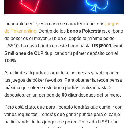
Indudablemente, esta casa se caracteriza por sus
juegos
de Poker online
. Dentro de los
bonos Pokerstars
, el bono
de poker es el mayor. Si bien el depósito mínimo es de
US$10. La casa brinda en este bono hasta
US$6000
,
casi
5 millones de CLP
duplicando tu primer depósito con el
100%
.
A partir de allí podrás sumarte a las mesas y participar en
tus juegos de póker favoritos. Para obtener la recompensa
máxima que ofrece este bono podrás realizar hasta 3
depósitos, en un período de
60 días
después del primero.
Pero está claro, que para liberarlo tendrás que cumplir con
varios requisitos. Tendrás que ganar puntos para el canje
participando de los juegos de póker. Por cada US$1 que