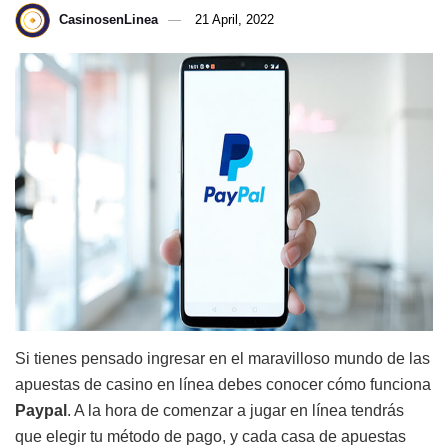
CasinosenLinea
21 April, 2022
Si tienes pensado ingresar en el maravilloso mundo de las
apuestas de casino en línea debes conocer cómo funciona
Paypal
. A la hora de comenzar a jugar en línea tendrás
que elegir tu método de pago, y cada casa de apuestas