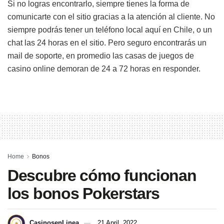
Si no logras encontrarlo, siempre tienes la forma de
comunicarte con el sitio gracias a la atención al cliente. No
siempre podrás tener un teléfono local aquí en Chile, o un
chat las 24 horas en el sitio. Pero seguro encontrarás un
mail de soporte, en promedio las casas de juegos de
casino online demoran de 24 a 72 horas en responder.
Home
Bonos
Descubre cómo funcionan
los bonos Pokerstars
CasinosenLinea
21 April, 2022