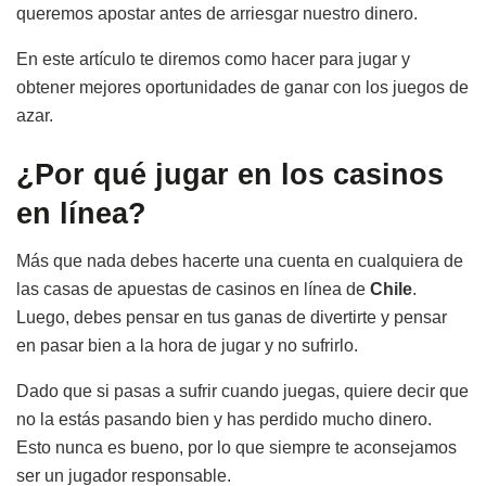
queremos apostar antes de arriesgar nuestro dinero.
En este artículo te diremos como hacer para jugar y
obtener mejores oportunidades de ganar con los juegos de
azar.
¿Por qué jugar en los casinos
en línea?
Más que nada debes hacerte una cuenta en cualquiera de
las casas de apuestas de casinos en línea de
Chile
.
Luego, debes pensar en tus ganas de divertirte y pensar
en pasar bien a la hora de jugar y no sufrirlo.
Dado que si pasas a sufrir cuando juegas, quiere decir que
no la estás pasando bien y has perdido mucho dinero.
Esto nunca es bueno, por lo que siempre te aconsejamos
ser un jugador responsable.