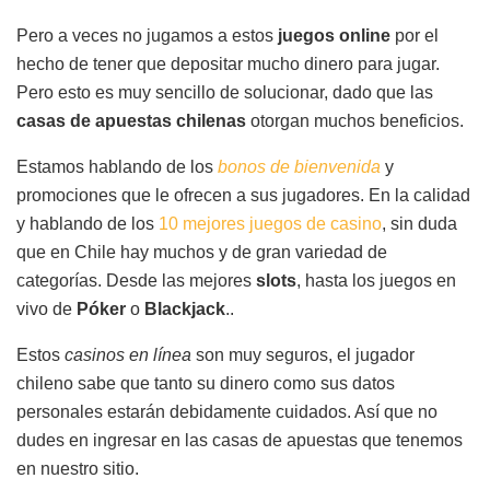
Pero a veces no jugamos a estos
juegos online
por el
hecho de tener que depositar mucho dinero para jugar.
Pero esto es muy sencillo de solucionar, dado que las
casas de apuestas chilenas
otorgan muchos beneficios.
Estamos hablando de los
bonos de bienvenida
y
promociones que le ofrecen a sus jugadores. En la calidad
y hablando de los
10 mejores juegos de casino
, sin duda
que en Chile hay muchos y de gran variedad de
categorías. Desde las mejores
slots
, hasta los juegos en
vivo de
Póker
o
Blackjack
..
Estos
casinos en línea
son muy seguros, el jugador
chileno sabe que tanto su dinero como sus datos
personales estarán debidamente cuidados. Así que no
dudes en ingresar en las casas de apuestas que tenemos
en nuestro sitio.