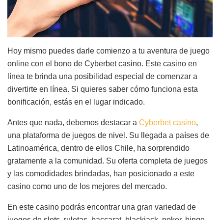
Hoy mismo puedes darle comienzo a tu aventura de juego
online con el bono de Cyberbet casino. Este casino en
línea te brinda una posibilidad especial de comenzar a
divertirte en línea. Si quieres saber cómo funciona esta
bonificación, estás en el lugar indicado.
Antes que nada, debemos destacar a
Cyberbet casino
,
una plataforma de juegos de nivel. Su llegada a países de
Latinoamérica, dentro de ellos Chile, ha sorprendido
gratamente a la comunidad. Su oferta completa de juegos
y las comodidades brindadas, han posicionado a este
casino como uno de los mejores del mercado.
En este casino podrás encontrar una gran variedad de
juegos de slots, ruletas, baccarat, blackjack, poker, bingo,