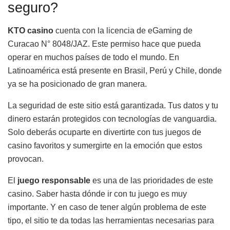
seguro?
KTO casino
cuenta con la licencia de eGaming de
Curacao N° 8048/JAZ. Este permiso hace que pueda
operar en muchos países de todo el mundo. En
Latinoamérica está presente en Brasil, Perú y Chile, donde
ya se ha posicionado de gran manera.
La seguridad de este sitio está garantizada. Tus datos y tu
dinero estarán protegidos con tecnologías de vanguardia.
Solo deberás ocuparte en divertirte con tus juegos de
casino favoritos y sumergirte en la emoción que estos
provocan.
El
juego responsable
es una de las prioridades de este
casino. Saber hasta dónde ir con tu juego es muy
importante. Y en caso de tener algún problema de este
tipo, el sitio te da todas las herramientas necesarias para