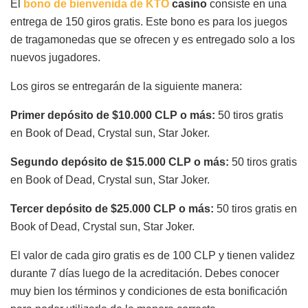
El
bono de bienvenida de KTO
casino
consiste en una
entrega de 150 giros gratis. Este bono es para los juegos
de tragamonedas que se ofrecen y es entregado solo a los
nuevos jugadores.
Los giros se entregarán de la siguiente manera:
Primer depósito de $10.000 CLP o más:
50 tiros gratis
en Book of Dead, Crystal sun, Star Joker.
Segundo depósito de $15.000 CLP o más:
50 tiros gratis
en Book of Dead, Crystal sun, Star Joker.
Tercer depósito de $25.000 CLP o más:
50 tiros gratis en
Book of Dead, Crystal sun, Star Joker.
El valor de cada giro gratis es de 100 CLP y tienen validez
durante 7 días luego de la acreditación. Debes conocer
muy bien los términos y condiciones de esta bonificación