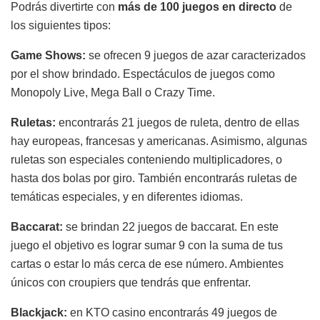
Podrás divertirte con
más de 100 juegos en directo
de
los siguientes tipos:
Game Shows:
se ofrecen 9 juegos de azar caracterizados
por el show brindado. Espectáculos de juegos como
Monopoly Live, Mega Ball o Crazy Time.
Ruletas:
encontrarás 21 juegos de ruleta, dentro de ellas
hay europeas, francesas y americanas. Asimismo, algunas
ruletas son especiales conteniendo multiplicadores, o
hasta dos bolas por giro. También encontrarás ruletas de
temáticas especiales, y en diferentes idiomas.
Baccarat:
se brindan 22 juegos de baccarat. En este
juego el objetivo es lograr sumar 9 con la suma de tus
cartas o estar lo más cerca de ese número. Ambientes
únicos con croupiers que tendrás que enfrentar.
Blackjack:
en KTO casino encontrarás 49 juegos de