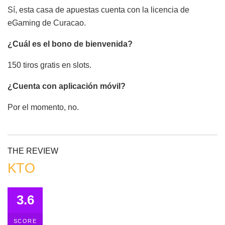
Sí, esta casa de apuestas cuenta con la licencia de
eGaming de Curacao.
¿Cuál es el bono de bienvenida?
150 tiros gratis en slots.
¿Cuenta con aplicación móvil?
Por el momento, no.
THE REVIEW
KTO
3.6
SCORE