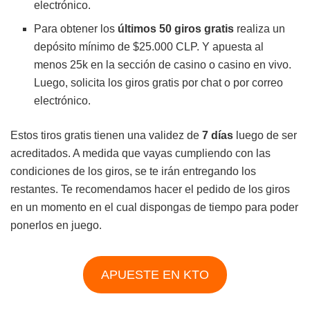
electrónico.
Para obtener los
últimos 50 giros gratis
realiza un
depósito mínimo de $25.000 CLP. Y apuesta al
menos 25k en la sección de casino o casino en vivo.
Luego, solicita los giros gratis por chat o por correo
electrónico.
Estos tiros gratis tienen una validez de
7 días
luego de ser
acreditados. A medida que vayas cumpliendo con las
condiciones de los giros, se te irán entregando los
restantes. Te recomendamos hacer el pedido de los giros
en un momento en el cual dispongas de tiempo para poder
ponerlos en juego.
APUESTE EN KTO