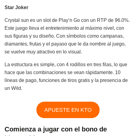
Star Joker
Crystal sun es un slot de Play’n Go con un RTP de 96.0%.
Este juego lleva el entretenimiento al máximo nivel, con
sus figuras y su diseño. Con símbolos como campanas,
diamantes, frutas y el payaso que le da nombre al juego,
se vuelve muy atractivo en lo visual.
La estructura es simple, con 4 rodillos en tres filas, lo que
hace que las combinaciones se vean rápidamente. 10
líneas de pago, funciones de tiros gratis y la presencia de
un Wild.
APUESTE EN KTO
Comienza a jugar con el bono de