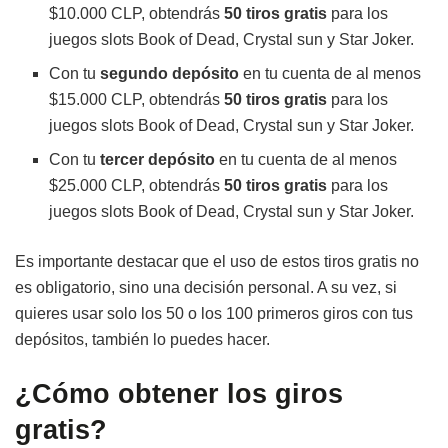
$10.000 CLP, obtendrás
50 tiros gratis
para los
juegos slots Book of Dead, Crystal sun y Star Joker.
Con tu
segundo depósito
en tu cuenta de al menos
$15.000 CLP, obtendrás
50 tiros gratis
para los
juegos slots Book of Dead, Crystal sun y Star Joker.
Con tu
tercer depósito
en tu cuenta de al menos
$25.000 CLP, obtendrás
50 tiros gratis
para los
juegos slots Book of Dead, Crystal sun y Star Joker.
Es importante destacar que el uso de estos tiros gratis no
es obligatorio, sino una decisión personal. A su vez, si
quieres usar solo los 50 o los 100 primeros giros con tus
depósitos, también lo puedes hacer.
¿Cómo obtener los giros
gratis?