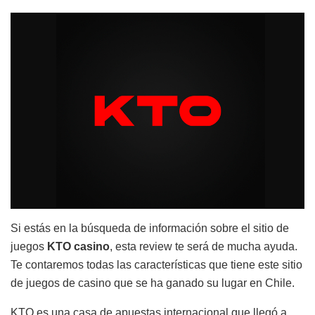
Si estás en la búsqueda de información sobre el sitio de
juegos
KTO casino
, esta review te será de mucha ayuda.
Te contaremos todas las características que tiene este sitio
de juegos de casino que se ha ganado su lugar en Chile.
KTO es una casa de apuestas internacional que llegó a