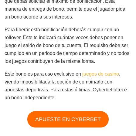
que debas solicitar el máximo de bonificación. Esta
manera de entrega de bono, permite que el jugador pida
un bono acorde a sus intereses.
Para liberar esta bonificación deberás cumplir con un
rollover. Este te indicará cuántas veces debes poner en
juego el saldo de bono de tu cuenta. El requisito debe ser
cumplido en un período de tiempo determinado y no todos
los juegos contribuyen de la misma forma.
Este bono es para uso exclusivo en
juegos de casino
,
viendo imposibilitada la opción de combinarlo con
apuestas deportivas. Para estas últimas, Cyberbet ofrece
un bono independiente.
APUESTE EN CYBERBET