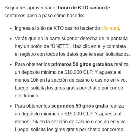
Si quieres aprovechar el
bono de KTO casino
te
contamos paso a paso cómo hacerlo:
Ingresa al sitio de KTO casino haciendo
clic aquí
.
Verás que en la parte superior derecha de la pantalla
hay un botón de “ÚNETE”. Haz clic en él y completa
el registro con todos los datos que te sean solicitados.
Para obtener los
primeros 50 giros gratuitos
realiza
un depósito mínimo de $10.000 CLP. Y apuesta al
menos 10k en la sección de casino o casino en vivo.
Luego, solicita los giros gratis por chat o por correo
electrónico.
Para obtener los
segundos 50 giros gratis
realiza
un depósito mínimo de $15.000 CLP. Y apuesta al
menos 15k en la sección de casino o casino en vivo.
Luego, solicita los giros gratis por chat o por correo