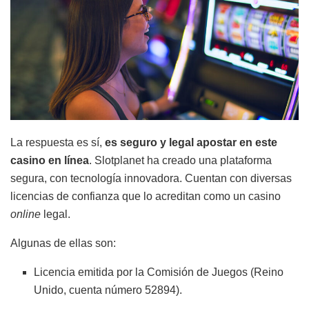
La respuesta es sí,
es seguro y legal apostar en este
casino en línea
. Slotplanet ha creado una plataforma
segura, con tecnología innovadora. Cuentan con diversas
licencias de confianza que lo acreditan como un casino
online
legal.
Algunas de ellas son:
Licencia emitida por la Comisión de Juegos (Reino
Unido, cuenta número 52894).