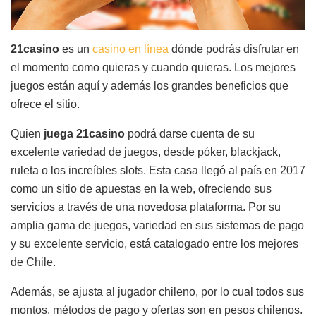
21casino
es un
casino en línea
dónde podrás disfrutar en
el momento como quieras y cuando quieras. Los mejores
juegos están aquí y además los grandes beneficios que
ofrece el sitio.
Quien
juega 21casino
podrá darse cuenta de su
excelente variedad de juegos, desde póker, blackjack,
ruleta o los increíbles slots. Esta casa llegó al país en 2017
como un sitio de apuestas en la web, ofreciendo sus
servicios a través de una novedosa plataforma. Por su
amplia gama de juegos, variedad en sus sistemas de pago
y su excelente servicio, está catalogado entre los mejores
de Chile.
Además, se ajusta al jugador chileno, por lo cual todos sus
montos, métodos de pago y ofertas son en pesos chilenos.