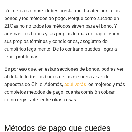
Recuerda siempre, debes prestar mucha atención a los
bonos y los métodos de pago. Porque como sucede en
21Casino no todos los métodos sirven para el bono. Y
además, los bonos y las propias formas de pago tienen
sus propios términos y condiciones, asegúrate de
cumplirlos legalmente. De lo contrario puedes llegar a
tener problemas.
Es por eso que, en estas secciones de bonos, podrás ver
al detalle todos los bonos de las mejores casas de
apuestas de Chile. Además,
aquí verás
los mejores y más
completos métodos de pago, cuanta comisión cobran,
como registrarte, entre otras cosas.
Métodos de pago que puedes