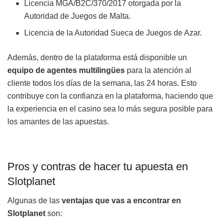
Licencia MGA/B2C/370/2017 otorgada por la
Autoridad de Juegos de Malta.
Licencia de la Autoridad Sueca de Juegos de Azar.
Además, dentro de la plataforma está disponible un
equipo de agentes multilingües
para la atención al
cliente todos los días de la semana, las 24 horas. Esto
contribuye con la confianza en la plataforma, haciendo que
la experiencia en el casino sea lo más segura posible para
los amantes de las apuestas.
Pros y contras de hacer tu apuesta en
Slotplanet
Algunas de las
ventajas que vas a encontrar en
Slotplanet
son: