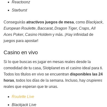
Reactoonz
Starburst
Conseguirás
atractivos juegos de mesa
, como
Blackjack
,
European Roulette
,
Baccarat
,
Dragon Tiger
,
Craps
,
All
Aces Poker
,
Casino Holdem
y más. ¡Hay infinidad de
juegos para apostar!
Casino en vivo
Si lo que buscas es jugar en mesas reales desde la
comodidad de tu casa, Slotplanet es el casino ideal para ti.
Todos los títulos en vivo se encuentran
disponibles las 24
horas
, todos los días de la semana. Incluso, hay
crupieres
reales que esperan que te unas.
Roulette Live
Blackjack Live