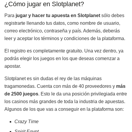
¿Cómo jugar en Slotplanet?
Para
jugar y hacer tu apuesta en Slotplanet
sólo debes
registrarte llenando tus datos, como nombre de usuario,
correo electrónico, contraseña y país. Además, deberás
leer y aceptar los términos y condiciones de la plataforma.
El registro es completamente gratuito. Una vez dentro, ya
podrás elegir los juegos en los que deseas comenzar a
apostar.
Slotplanet es sin dudas el rey de las máquinas
tragamonedas. Cuenta con más de 40 proveedores y
más
de 2500 juegos
. Esto le da una posición privilegiada entre
los casinos más grandes de toda la industria de apuestas.
Algunos de los que vas a conseguir en la plataforma son:
Crazy Time
Spirit Egypt