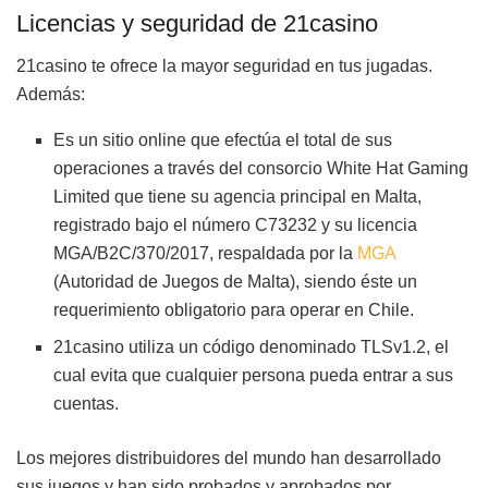
Licencias y seguridad de 21casino
21casino te ofrece la mayor seguridad en tus jugadas.
Además:
Es un sitio online que efectúa el total de sus
operaciones a través del consorcio White Hat Gaming
Limited que tiene su agencia principal en Malta,
registrado bajo el número C73232 y su licencia
MGA/B2C/370/2017, respaldada por la
MGA
(Autoridad de Juegos de Malta), siendo éste un
requerimiento obligatorio para operar en Chile.
21casino utiliza un código denominado TLSv1.2, el
cual evita que cualquier persona pueda entrar a sus
cuentas.
Los mejores distribuidores del mundo han desarrollado
sus juegos y han sido probados y aprobados por