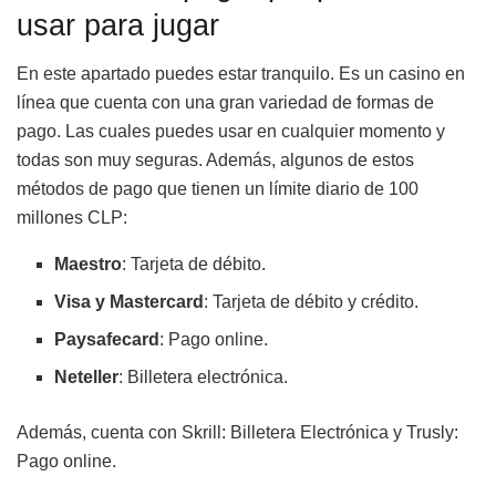
usar para jugar
En este apartado puedes estar tranquilo. Es un casino en
línea que cuenta con una gran variedad de formas de
pago. Las cuales puedes usar en cualquier momento y
todas son muy seguras. Además, algunos de estos
métodos de pago que tienen un límite diario de 100
millones CLP:
Maestro
: Tarjeta de débito.
Visa y Mastercard
: Tarjeta de débito y crédito.
Paysafecard
: Pago online.
Neteller
: Billetera electrónica.
Además, cuenta con Skrill: Billetera Electrónica y Trusly:
Pago online.