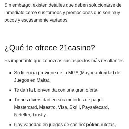
Sin embargo, existen detalles que deben solucionarse de
inmediato como sus torneos y promociones que son muy
pocos y escasamente variados.
¿Qué te ofrece 21casino?
Es importante que conozcas sus aspectos más resaltantes:
Su licencia proviene de la MGA (Mayor autoridad de
Juegos en Malta).
Te dan la bienvenida con una gran oferta.
Tienes diversidad en sus métodos de pago:
Mastercard, Maestro, Visa, Skrill, Paysafecard,
Neteller, Trustly.
Hay variedad en juegos de casino:
póker,
ruletas,