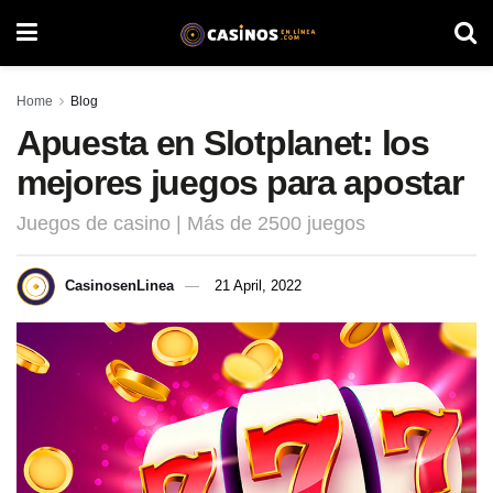
Home
Blog
Apuesta en Slotplanet: los
mejores juegos para apostar
Juegos de casino | Más de 2500 juegos
CasinosenLinea
21 April, 2022