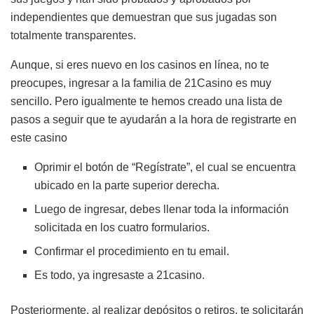
independientes que demuestran que sus jugadas son
totalmente transparentes.
Aunque, si eres nuevo en los casinos en línea, no te
preocupes, ingresar a la familia de 21Casino es muy
sencillo. Pero igualmente te hemos creado una lista de
pasos a seguir que te ayudarán a la hora de registrarte en
este casino
Oprimir el botón de “Regístrate”, el cual se encuentra
ubicado en la parte superior derecha.
Luego de ingresar, debes llenar toda la información
solicitada en los cuatro formularios.
Confirmar el procedimiento en tu email.
Es todo, ya ingresaste a 21casino.
Posteriormente, al realizar depósitos o retiros, te solicitarán