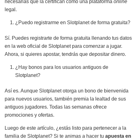
necesarias que la certifican como una plataforma
online
legal.
¿Puedo registrarme en Slotplanet de forma gratuita?
Sí. Puedes registrarte de forma gratuita llenando tus datos
en la web oficial de Slotplanet para comenzar a jugar.
Ahora, si quieres apostar, tendrás que depositar dinero.
¿Hay bonos para los usuarios antiguos de
Slotplanet?
Así es. Aunque Slotplanet otorga un bono de bienvenida
para nuevos usuarios, también premia la lealtad de sus
antiguos jugadores. Todas las semanas ofrece
promociones y ofertas.
Luego de este artículo, ¿estás listo para pertenecer a la
familia de Slotplanet? Si te animas a hacer tu
apuesta en