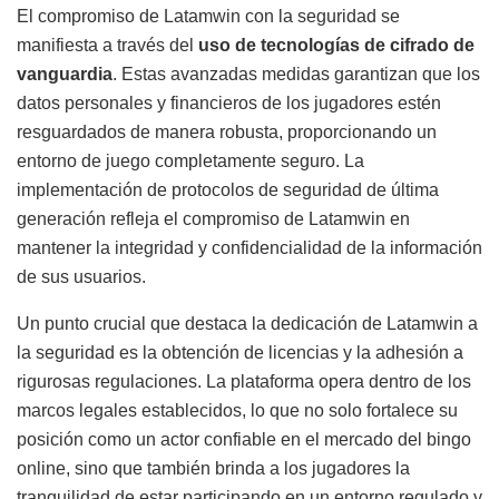
El compromiso de Latamwin con la seguridad se
manifiesta a través del
uso de tecnologías de cifrado de
vanguardia
. Estas avanzadas medidas garantizan que los
datos personales y financieros de los jugadores estén
resguardados de manera robusta, proporcionando un
entorno de juego completamente seguro. La
implementación de protocolos de seguridad de última
generación refleja el compromiso de Latamwin en
mantener la integridad y confidencialidad de la información
de sus usuarios.
Un punto crucial que destaca la dedicación de Latamwin a
la seguridad es la obtención de licencias y la adhesión a
rigurosas regulaciones. La plataforma opera dentro de los
marcos legales establecidos, lo que no solo fortalece su
posición como un actor confiable en el mercado del bingo
online, sino que también brinda a los jugadores la
tranquilidad de estar participando en un entorno regulado y