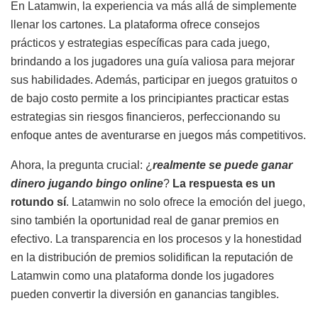
En Latamwin, la experiencia va más allá de simplemente
llenar los cartones. La plataforma ofrece consejos
prácticos y estrategias específicas para cada juego,
brindando a los jugadores una guía valiosa para mejorar
sus habilidades. Además, participar en juegos gratuitos o
de bajo costo permite a los principiantes practicar estas
estrategias sin riesgos financieros, perfeccionando su
enfoque antes de aventurarse en juegos más competitivos.
Ahora, la pregunta crucial: ¿
realmente se puede ganar
dinero jugando bingo online
?
La respuesta es un
rotundo sí
. Latamwin no solo ofrece la emoción del juego,
sino también la oportunidad real de ganar premios en
efectivo. La transparencia en los procesos y la honestidad
en la distribución de premios solidifican la reputación de
Latamwin como una plataforma donde los jugadores
pueden convertir la diversión en ganancias tangibles.