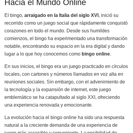
Hacia el Mundo Online
El bingo,
arraigado en la Italia del siglo XVI
, inició su
recorrido como un juego social que rápidamente conquistó
corazones en todo el mundo. Desde sus humildes
comienzos, el bingo ha experimentado una transformación
notable, encontrando su espacio en la era digital y dando
lugar a lo que hoy conocemos como
bingo online
.
En sus inicios, el bingo era un juego practicado en círculos
locales, con cartones y números llamados en voz alta en
reuniones sociales. Sin embargo, con el advenimiento de
la tecnología y la expansión de internet, este juego
emblemático se ha catapultado al siglo XXI, ofreciendo
una experiencia renovada y emocionante.
La evolución hacia el bingo online ha sido una respuesta
natural a la creciente demanda de una experiencia de
juego más accesible y conveniente. La posibilidad de