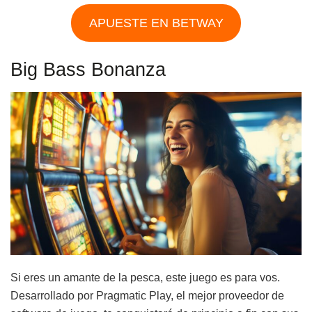
APUESTE EN BETWAY
Big Bass Bonanza
Si eres un amante de la pesca, este juego es para vos.
Desarrollado por Pragmatic Play, el mejor proveedor de