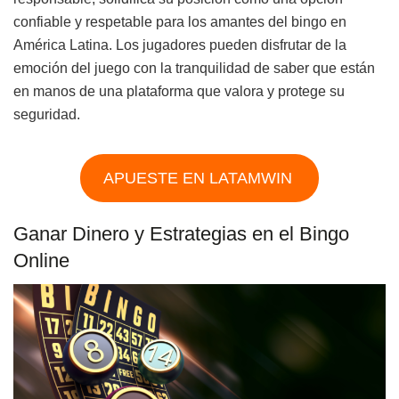
confiable y respetable para los amantes del bingo en
América Latina. Los jugadores pueden disfrutar de la
emoción del juego con la tranquilidad de saber que están
en manos de una plataforma que valora y protege su
seguridad.
APUESTE EN LATAMWIN
Ganar Dinero y Estrategias en el Bingo
Online