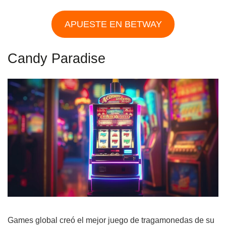
APUESTE EN BETWAY
Candy Paradise
Games global creó el mejor juego de tragamonedas de su