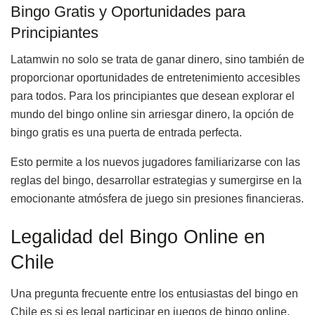
Bingo Gratis y Oportunidades para
Principiantes
Latamwin no solo se trata de ganar dinero, sino también de
proporcionar oportunidades de entretenimiento accesibles
para todos. Para los principiantes que desean explorar el
mundo del bingo online sin arriesgar dinero, la opción de
bingo gratis es una puerta de entrada perfecta.
Esto permite a los nuevos jugadores familiarizarse con las
reglas del bingo, desarrollar estrategias y sumergirse en la
emocionante atmósfera de juego sin presiones financieras.
Legalidad del Bingo Online en
Chile
Una pregunta frecuente entre los entusiastas del bingo en
Chile es si es legal participar en juegos de bingo online.