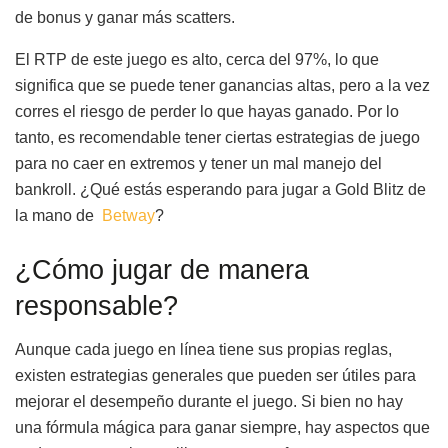
de bonus y ganar más scatters.
El RTP de este juego es alto, cerca del 97%, lo que
significa que se puede tener ganancias altas, pero a la vez
corres el riesgo de perder lo que hayas ganado. Por lo
tanto, es recomendable tener ciertas estrategias de juego
para no caer en extremos y tener un mal manejo del
bankroll. ¿Qué estás esperando para jugar a Gold Blitz de
la mano de
Betway
?
¿Cómo jugar de manera
responsable?
Aunque cada juego en línea tiene sus propias reglas,
existen estrategias generales que pueden ser útiles para
mejorar el desempeño durante el juego. Si bien no hay
una fórmula mágica para ganar siempre, hay aspectos que