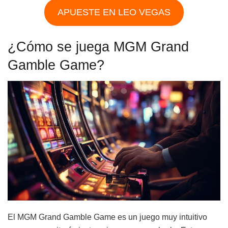
APUESTE EN LEO VEGAS
¿Cómo se juega MGM Grand
Gamble Game?
El MGM Grand Gamble Game es un juego muy intuitivo