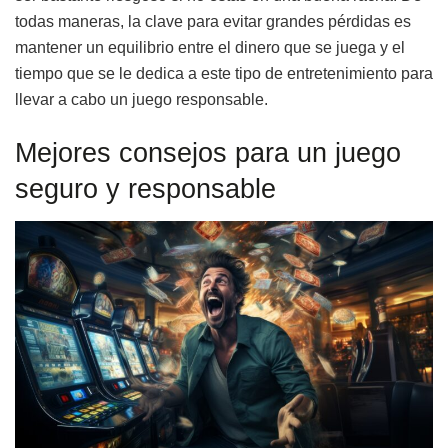
todas maneras, la clave para evitar grandes pérdidas es
mantener un equilibrio entre el dinero que se juega y el
tiempo que se le dedica a este tipo de entretenimiento para
llevar a cabo un juego responsable.
Mejores consejos para un juego
seguro y responsable