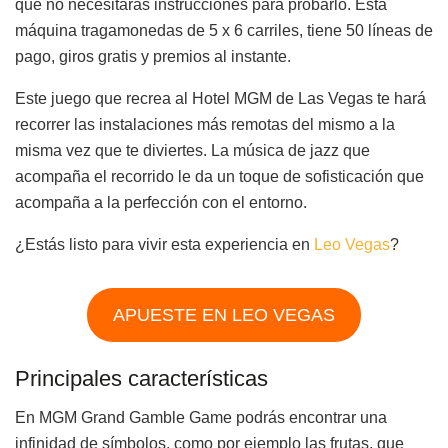
que no necesitarás instrucciones para probarlo. Esta
máquina tragamonedas de 5 x 6 carriles, tiene 50 líneas de
pago, giros gratis y premios al instante.
Este juego que recrea al Hotel MGM de Las Vegas te hará
recorrer las instalaciones más remotas del mismo a la
misma vez que te diviertes. La música de jazz que
acompaña el recorrido le da un toque de sofisticación que
acompaña a la perfección con el entorno.
¿Estás listo para vivir esta experiencia en
Leo Vegas
?
APUESTE EN LEO VEGAS
Principales características
En MGM Grand Gamble Game podrás encontrar una
infinidad de símbolos, como por ejemplo las frutas, que