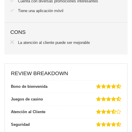
Cuenta con diversas promociones interesantes
Tiene una aplicación móvil
CONS
La atención al cliente puede ser mejorable
REVIEW BREAKDOWN
Bono de bienvenida
Juegos de casino
Atención al Cliente
Seguridad