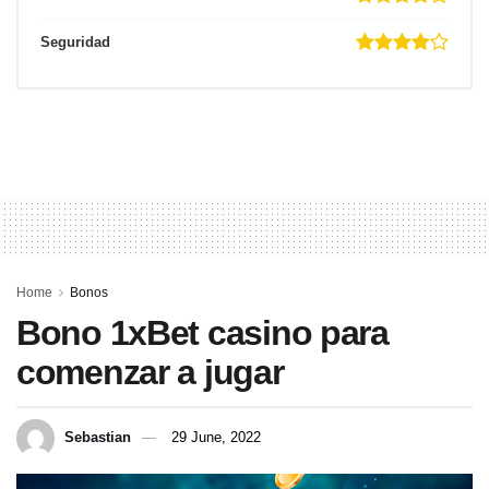
Seguridad
Home
Bonos
Bono 1xBet casino para
comenzar a jugar
Sebastian
29 June, 2022