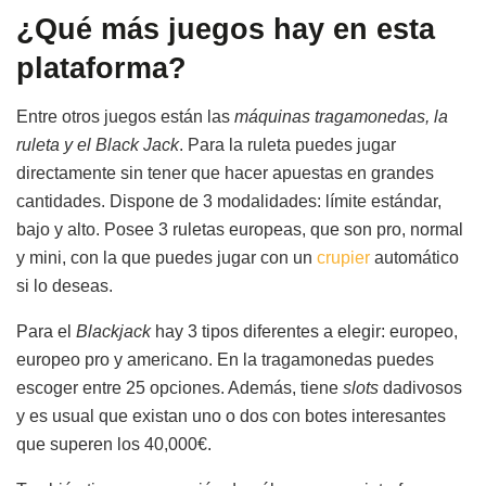
¿Qué más juegos hay en esta
plataforma?
Entre otros juegos están las
máquinas tragamonedas, la
ruleta y el Black Jack
. Para la ruleta puedes jugar
directamente sin tener que hacer apuestas en grandes
cantidades. Dispone de 3 modalidades: límite estándar,
bajo y alto. Posee 3 ruletas europeas, que son pro, normal
y mini, con la que puedes jugar con un
crupier
automático
si lo deseas.
Para el
Blackjack
hay 3 tipos diferentes a elegir: europeo,
europeo pro y americano. En la tragamonedas puedes
escoger entre 25 opciones. Además, tiene
slots
dadivosos
y es usual que existan uno o dos con botes interesantes
que superen los 40,000€.