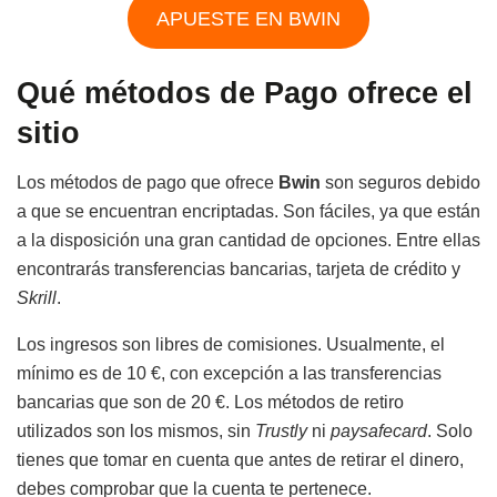
APUESTE EN BWIN
Qué métodos de Pago ofrece el
sitio
Los métodos de pago que ofrece
Bwin
son seguros debido
a que se encuentran encriptadas. Son fáciles, ya que están
a la disposición una gran cantidad de opciones. Entre ellas
encontrarás transferencias bancarias, tarjeta de crédito y
Skrill
.
Los ingresos son libres de comisiones. Usualmente, el
mínimo es de 10 €, con excepción a las transferencias
bancarias que son de 20 €. Los métodos de retiro
utilizados son los mismos, sin
Trustly
ni
paysafecard
. Solo
tienes que tomar en cuenta que antes de retirar el dinero,
debes comprobar que la cuenta te pertenece.