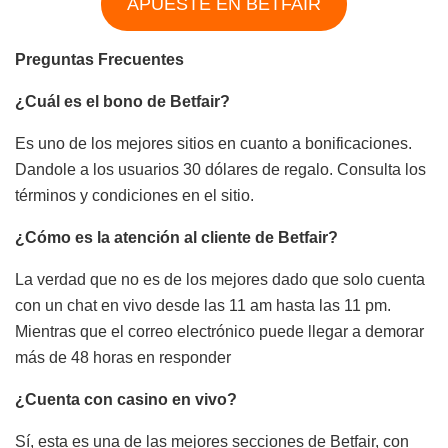
APUESTE EN BETFAIR
Preguntas Frecuentes
¿Cuál es el bono de Betfair?
Es uno de los mejores sitios en cuanto a bonificaciones.
Dandole a los usuarios 30 dólares de regalo. Consulta los
términos y condiciones en el sitio.
¿Cómo es la atención al cliente de Betfair?
La verdad que no es de los mejores dado que solo cuenta
con un chat en vivo desde las 11 am hasta las 11 pm.
Mientras que el correo electrónico puede llegar a demorar
más de 48 horas en responder
¿Cuenta con casino en vivo?
Sí, esta es una de las mejores secciones de Betfair, con