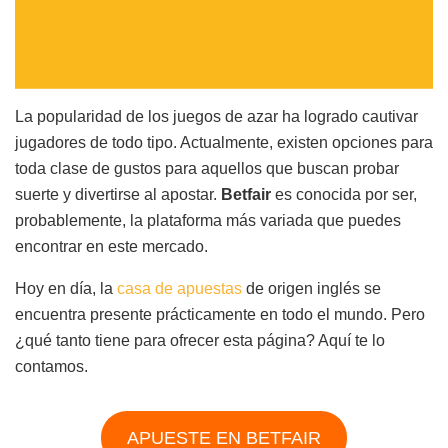
La popularidad de los juegos de azar ha logrado cautivar
jugadores de todo tipo. Actualmente, existen opciones para
toda clase de gustos para aquellos que buscan probar
suerte y divertirse al apostar.
Betfair
es conocida por ser,
probablemente, la plataforma más variada que puedes
encontrar en este mercado.
Hoy en día, la
casa de apuestas
de origen inglés se
encuentra presente prácticamente en todo el mundo. Pero
¿qué tanto tiene para ofrecer esta página? Aquí te lo
contamos.
APUESTE EN BETFAIR