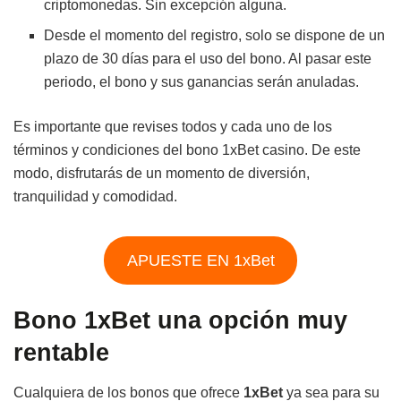
criptomonedas. Sin excepción alguna.
Desde el momento del registro, solo se dispone de un
plazo de 30 días para el uso del bono. Al pasar este
periodo, el bono y sus ganancias serán anuladas.
Es importante que revises todos y cada uno de los
términos y condiciones del bono 1xBet casino. De este
modo, disfrutarás de un momento de diversión,
tranquilidad y comodidad.
APUESTE EN 1xBet
Bono 1xBet una opción muy
rentable
Cualquiera de los bonos que ofrece
1xBet
ya sea para su