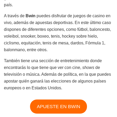
país.
A través de
Bwin
puedes disfrutar de juegos de casino en
vivo, además de apuestas deportivas. En este último caso
dispones de diferentes opciones, como fútbol, baloncesto,
voleibol, snooker, boxeo, tenis, hockey sobre hielo,
ciclismo, equitación, tenis de mesa, dardos, Fórmula 1,
balonmano, entre otros.
También tiene una sección de entretenimiento donde
encontrarás lo que tiene que ver con cine,
shows
de
televisión o música. Además de política, en la que puedes
apostar quién ganará las elecciones de algunos países
europeos o en Estados Unidos.
APUESTE EN BWIN