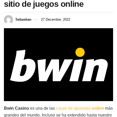
sitio de juegos online
Sebastian
27 December, 2022
Bwin Casino
es una de las
casas de apuestas
online
más
grandes del mundo. Incluso se ha extendido hasta nuestro