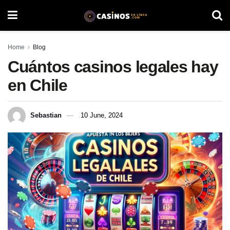
Home
Blog
Cuántos casinos legales hay
en Chile
Sebastian
10 June, 2024