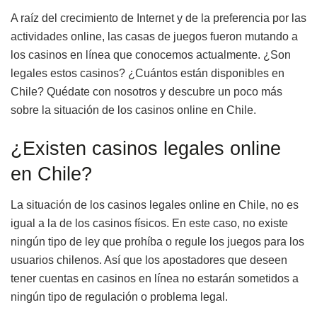
A raíz del crecimiento de Internet y de la preferencia por las
actividades online, las casas de juegos fueron mutando a
los casinos en línea que conocemos actualmente. ¿Son
legales estos casinos? ¿Cuántos están disponibles en
Chile? Quédate con nosotros y descubre un poco más
sobre la situación de los casinos online en Chile.
¿Existen casinos legales online
en Chile?
La situación de los casinos legales online en Chile, no es
igual a la de los casinos físicos. En este caso, no existe
ningún tipo de ley que prohíba o regule los juegos para los
usuarios chilenos. Así que los apostadores que deseen
tener cuentas en casinos en línea no estarán sometidos a
ningún tipo de regulación o problema legal.