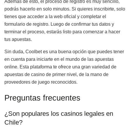
Además de esto, el proceso de registro es muy sencillo,
podrás hacerlo en solo minutos. Si quieres inscribirte, solo
tienes que acceder a la web oficial y completar el
formulario de registro. Luego de confirmar tus datos y
terminar el proceso, estarás listo para comenzar a hacer
tus apuestas.
Sin duda, Coolbet es una buena opción que puedes tener
en cuenta para iniciarte en el mundo de las apuestas
online. Esta plataforma te ofrece una gran variedad de
apuestas de casino de primer nivel, de la mano de
proveedores de juego reconocidos.
Preguntas frecuentes
¿Son populares los casinos legales en
Chile?