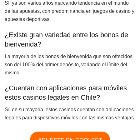
Sí, ya son varios años marcando tendencia en el mundo
de las apuestas, con predominancia en juegos de casino y
apuestas deportivas.
¿Existe gran variedad entre los bonos de
bienvenida?
La mayoría de los bonos de bienvenida que son ofrecidos
son del 100% del primer depósito, variando el límite del
mismo.
¿Cuentan con aplicaciones para móviles
estos casinos legales en Chile?
Sí, en su mayoría, estos casinos cuentan con aplicaciones
legales para dispositivos móviles con las mismas ventajas.