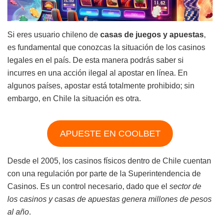
Si eres usuario chileno de
casas de juegos y apuestas
,
es fundamental que conozcas la situación de los casinos
legales en el país. De esta manera podrás saber si
incurres en una acción ilegal al apostar en línea. En
algunos países, apostar está totalmente prohibido; sin
embargo, en Chile la situación es otra.
APUESTE EN COOLBET
Desde el 2005, los casinos físicos dentro de Chile cuentan
con una regulación por parte de la Superintendencia de
Casinos. Es un control necesario, dado que el
sector de
los casinos y casas de apuestas genera millones de pesos
al año
.