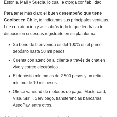
Estonia, Mali y Suecia, lo cual le otorga confiabilidad.
Para tener más claro el
buen desempeño que tiene
Coolbet en Chile
, te indicamos sus principales ventajas.
Lee con atención y así sabrás todo lo que tendrás a tu
disposición si deseas registrarte en su plataforma.
Su bono de bienvenida es del 100% en el primer
depósito hasta 50 mil pesos.
Cuenta con atención al cliente a través de chat en
vivo y correo electrónico
El depósito mínimo es de 2.500 pesos y un retiro
mínimo de 10 mil pesos
Ofrece variedad de métodos de pago: Mastercard,
Visa, Skrill, Servipago, transferencias bancarias,
AstroPay, entre otros.