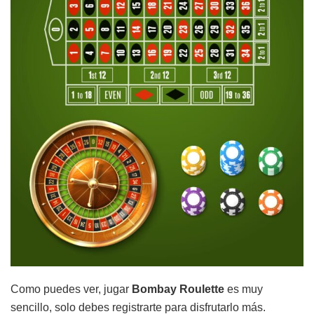
Como puedes ver, jugar
Bombay Roulette
es muy
sencillo, solo debes registrarte para disfrutarlo más.