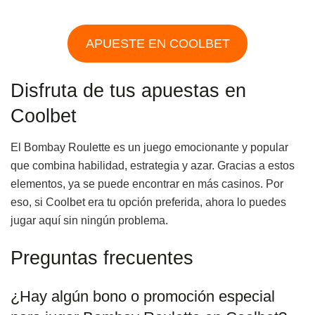
APUESTE EN COOLBET
Disfruta de tus apuestas en
Coolbet
El Bombay Roulette es un juego emocionante y popular
que combina habilidad, estrategia y azar. Gracias a estos
elementos, ya se puede encontrar en más casinos. Por
eso, si Coolbet era tu opción preferida, ahora lo puedes
jugar aquí sin ningún problema.
Preguntas frecuentes
¿Hay algún bono o promoción especial