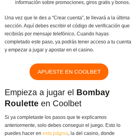
información sobre promociones, giros gratis y bonos.
Una vez que le des a “Crear cuenta”, te llevará a la última
sección. Aquí debes escribir el código de verificación que
recibirás por mensaje telefónico. Cuando hayas
completado este paso, ya podrás tener acceso a tu cuenta
y empezar a jugar y apostar en el casino.
APUESTE EN COOLBET
Empieza a jugar el
Bombay
Roulette
en Coolbet
Si ya completaste los pasos que te explicamos
anteriormente, solo debes conseguir el juego. Esto lo
puedes hacer en
esta página
, la del casino, donde