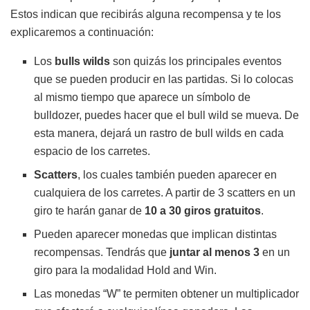
Estos indican que recibirás alguna recompensa y te los
explicaremos a continuación:
Los
bulls wilds
son quizás los principales eventos
que se pueden producir en las partidas. Si lo colocas
al mismo tiempo que aparece un símbolo de
bulldozer, puedes hacer que el bull wild se mueva. De
esta manera, dejará un rastro de bull wilds en cada
espacio de los carretes.
Scatters
, los cuales también pueden aparecer en
cualquiera de los carretes. A partir de 3 scatters en un
giro te harán ganar de
10 a 30 giros gratuitos
.
Pueden aparecer monedas que implican distintas
recompensas. Tendrás que
juntar al menos 3
en un
giro para la modalidad Hold and Win.
Las monedas “W” te permiten obtener un multiplicador