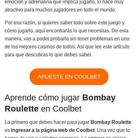
emoción y adrenalina que implica jugarlo, lo hace muy
atractivo para muchos jugadores en todo el mundo.
Por esa razón, si quieres saber todo sobre este juego y
cómo jugarlo, aquí encontrarás lo que necesitas. De esta
manera, vas a poder probarlo sin tener problemas en uno
de los mejores casinos de todos. Así que lee este artículo
para que descubras lo que debes saber.
APUESTE EN COOLBET
Aprende cómo jugar
Bombay
Roulette
en Coolbet
Lo primero que debes hacer para jugar
Bombay Roulette
es
ingresar a la página web de Coolbet
. Una vez que lo