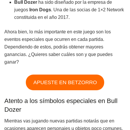
Bull Dozer
ha sido diseñado por la empresa de
juegos
Iron Dogs
. Una de las socias de 1×2 Network
constituida en el año 2017.
Ahora bien, lo más importante en este juego son los
eventos especiales que ocurren en cada partida.
Dependiendo de estos, podrás obtener mayores
ganancias. ¿Quieres saber cuáles son y que puedes
ganar?
APUESTE EN BETZORRO
Atento a los símbolos especiales en Bull
Dozer
Mientras vas jugando nuevas partidas notarás que en
ocasiones aparecen personajes u objetos poco comunes.