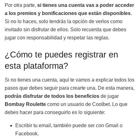
Por otra parte,
si tienes una cuenta vas a poder acceder
a los premios y bonificaciones que están disponibles
.
Si no lo haces, solo tendrás la opción de verlos como
invitado sin disfrutar de ellos. Solo recuerda que debes
jugar con responsabilidad y respetar las reglas.
¿Cómo te puedes registrar en
esta plataforma?
Si no tienes una cuenta, aquí te vamos a explicar todos los
pasos que debes seguir para crearte una. De esta manera,
podrás disfrutar de todos los beneficios
de jugar
Bombay Roulette
como un usuario de Coolbet. Lo que
debes hacer para conseguirlo es lo siguiente:
Escribir tu email, también puede ser con Gmail o
Facebook.