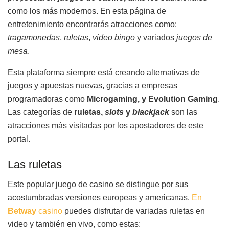
como los más modernos. En esta página de
entretenimiento encontrarás atracciones como:
tragamonedas
,
ruletas
,
video bingo
y variados
juegos de
mesa
.
Esta plataforma siempre está creando alternativas de
juegos y apuestas nuevas, gracias a empresas
programadoras como
Microgaming, y Evolution Gaming
.
Las categorías de
ruletas,
slots
y
blackjack
son las
atracciones más visitadas por los apostadores de este
portal.
Las ruletas
Este popular juego de casino se distingue por sus
acostumbradas versiones europeas y americanas.
En
Betway
casino
puedes disfrutar de variadas ruletas en
video y también en vivo, como estas: