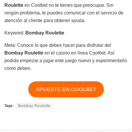
Roulette
en Coolbet no te tienes que preocupar. Sin
ningún problema, te puedes comunicar con el servicio de
atención al cliente para obtener ayuda.
Keyword:
Bombay Roulette
Meta: Conoce lo que debes hacer para disfrutar del
Bombay Roulette
en el casino en línea Coolbet. Así
podrás empezar a jugar este juego nuevo y experimentarlo
como debes.
APUESTE EN COOLBET
Tags:
Bombay Roulette