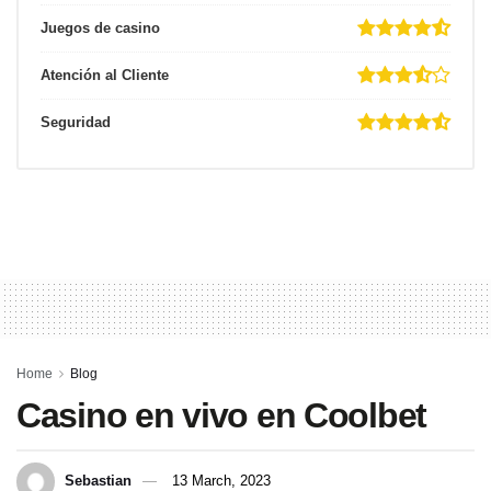
Juegos de casino
Atención al Cliente
Seguridad
Home
Blog
Casino en vivo en Coolbet
Sebastian
13 March, 2023