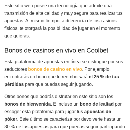
Este sitio web posee una tecnología que admite una
transmisión de alta calidad y muy segura para realizar tus
apuestas. Al mismo tiempo, a diferencia de los casinos
físicos, te otorgará la posibilidad de jugar en el momento
que quieras.
Bonos de casinos en vivo en Coolbet
Esta plataforma de apuestas en línea se distingue por sus
seductores
bonos de casino en vivo
. Por ejemplo,
encontrarás un bono que te reembolsará
el 25 % de tus
pérdidas
para que puedas seguir jugando.
Otros bonos que podrás disfrutar en este sitio son los
bonos de bienvenida
. E incluso un
bono de lealtad
por
escoger esta plataforma para jugar tus
apuestas de
póker
. Este último se caracteriza por devolverte hasta un
30 % de tus apuestas para que puedas seguir participando