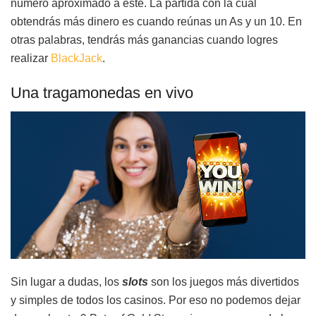
número aproximado a este. La partida con la cual
obtendrás más dinero es cuando reúnas un As y un 10. En
otras palabras, tendrás más ganancias cuando logres
realizar
BlackJack
.
Una tragamonedas en vivo
Sin lugar a dudas, los
slots
son los juegos más divertidos
y simples de todos los casinos. Por eso no podemos dejar