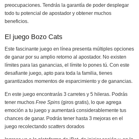
preocupaciones. Tendrás la garantía de poder desplegar
todo tu potencial de apostador y obtener muchos
beneficios.
El juego Bozo Cats
Este fascinante juego en línea presenta múltiples opciones
de ganar por su amplio retorno al apostador. No existen
límites para las ganancias, el límite lo pones tú. Con este
desafiante juego, apto para toda la familia, tienes
garantizados momentos de esparcimiento y de ganancias.
En este juego encontrarás 3 carretes y 5 hileras. Podrás
tener muchos
Free Spins
(giros gratis), lo que agrega
emoción a tu juego y aumentará considerablemente tus
chances de ganar. Podrás tener hasta 3 mejoras en el
juego recolectando
scatters
dorados