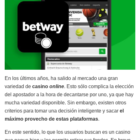
En los últimos años, ha salido al mercado
una gran
variedad de
casino
online
. Esto sólo complica la elección
del apostador a la hora de decantarse por uno, ya que hay
mucha variedad disponible. Sin embargo, existen otros
criterios para tomar una decisión inteligente y sacar
el
máximo provecho de estas plataformas
.
En este sentido, lo que los usuarios buscan es un casino