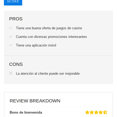
SCORE
PROS
Tiene una buena oferta de juegos de casino
Cuenta con diversas promociones interesantes
Tiene una aplicación móvil
CONS
La atención al cliente puede ser mejorable
REVIEW BREAKDOWN
Bono de bienvenida