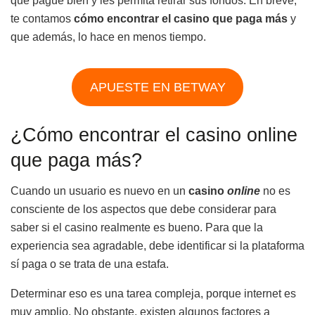
que pague bien y les permita retirar sus fondos. En breve,
te contamos
cómo encontrar el casino que paga más
y
que además, lo hace en menos tiempo.
APUESTE EN BETWAY
¿Cómo encontrar el casino online
que paga más?
Cuando un usuario es nuevo en un
casino
online
no es
consciente de los aspectos que debe considerar para
saber si el casino realmente es bueno. Para que la
experiencia sea agradable, debe identificar si la plataforma
sí paga o se trata de una estafa.
Determinar eso es una tarea compleja, porque internet es
muy amplio. No obstante, existen algunos factores a