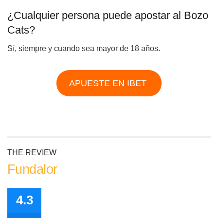
¿Cualquier persona puede apostar al Bozo
Cats?
Sí, siempre y cuando sea mayor de 18 años.
APUESTE EN IBET
THE REVIEW
Fundalor
4.3