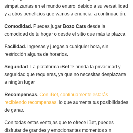
simpatizantes en el mundo entero, debido a su versatilidad
y a otros beneficios que vamos a enunciar a continuación.
Comodidad.
Puedes jugar
Bozo Cats
desde la
comodidad de tu hogar o desde el sitio que más te plazca.
Facilidad.
Ingresas y juegas a cualquier hora, sin
restricción alguna de horarios.
Seguridad.
La plataforma
iBet
te brinda la privacidad y
seguridad que requieres, ya que no necesitas desplazarte
a ningún lugar.
Recompensas.
Con iBet, continuamente estarás
recibiendo recompensas
, lo que aumenta tus posibilidades
de ganar.
Con todas estas ventajas que te ofrece iBet, puedes
disfrutar de grandes y emocionantes momentos sin