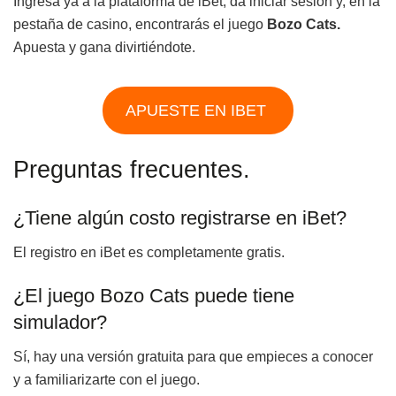
Ingresa ya a la plataforma de iBet, da iniciar sesión y, en la
pestaña de casino, encontrarás el juego
Bozo Cats.
Apuesta y gana divirtiéndote.
APUESTE EN IBET
Preguntas frecuentes.
¿Tiene algún costo registrarse en iBet?
El registro en iBet es completamente gratis.
¿El juego Bozo Cats puede tiene
simulador?
Sí, hay una versión gratuita para que empieces a conocer
y a familiarizarte con el juego.