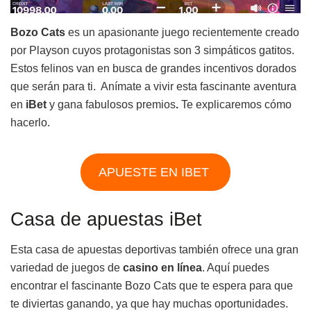
Bozo Cats
es un apasionante juego recientemente creado
por Playson cuyos protagonistas son 3 simpáticos gatitos.
Estos felinos van en busca de grandes incentivos dorados
que serán para ti. Anímate a vivir esta fascinante aventura
en
iBet
y gana fabulosos premios
.
Te
explicaremos cómo
hacerlo.
APUESTE EN IBET
Casa de apuestas iBet
Esta casa de apuestas deportivas también ofrece una gran
variedad de juegos de
casino en línea
. Aquí puedes
encontrar el fascinante Bozo Cats que te espera para que
te diviertas ganando, ya que hay muchas oportunidades.