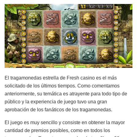
El tragamonedas estrella de Fresh casino es el más
solicitado de los últimos tiempos. Como comentamos
anteriormente, su temática es atrayente para todo tipo de
público y la experiencia de juego tuvo una gran
aprobación de los fanáticos de los tragamonedas.
El juego es muy sencillo y consiste en obtener la mayor
cantidad de premios posibles, como en todos los