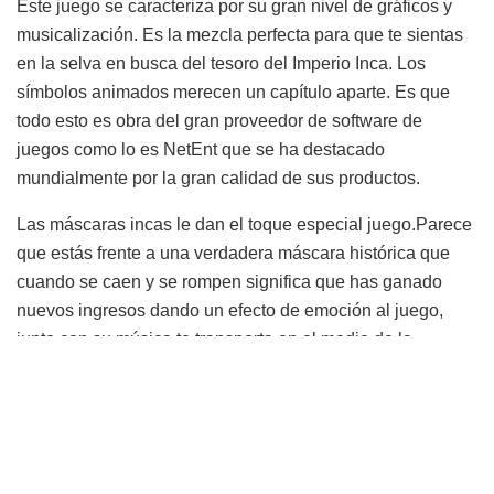
Este juego se caracteriza por su gran nivel de gráficos y
musicalización. Es la mezcla perfecta para que te sientas
en la selva en busca del tesoro del Imperio Inca. Los
símbolos animados merecen un capítulo aparte. Es que
todo esto es obra del gran proveedor de software de
juegos como lo es NetEnt que se ha destacado
mundialmente por la gran calidad de sus productos.
Las máscaras incas le dan el toque especial juego.Parece
que estás frente a una verdadera máscara histórica que
cuando se caen y se rompen significa que has ganado
nuevos ingresos dando un efecto de emoción al juego,
junto con su música te transporta en el medio de la
naturaleza.
Mejores consejos para jugar
Si bien sabemos que en los juegos de azar predomina