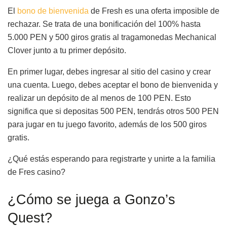
El
bono de bienvenida
de Fresh es una oferta imposible de
rechazar. Se trata de una bonificación del 100% hasta
5.000 PEN y 500 giros gratis al tragamonedas Mechanical
Clover junto a tu primer depósito.
En primer lugar, debes ingresar al sitio del casino y crear
una cuenta. Luego, debes aceptar el bono de bienvenida y
realizar un depósito de al menos de 100 PEN. Esto
significa que si depositas 500 PEN, tendrás otros 500 PEN
para jugar en tu juego favorito, además de los 500 giros
gratis.
¿Qué estás esperando para registrarte y unirte a la familia
de Fres casino?
¿Cómo se juega a Gonzo’s
Quest?