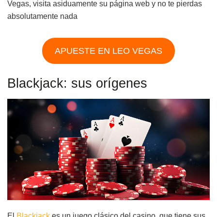
Vegas, visita asiduamente su página web y no te pierdas
absolutamente nada
APUESTE EN LEO VEGAS
Blackjack: sus orígenes
El
Blackjack
es un juego clásico del casino, que tiene sus