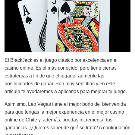
El BlackJack es el juego clásico por excelencia en el
casino online. Es el más conocido, pero tiene ciertas
estrategias a fin de que el jugador aumente las
posibilidades de ganar. Son muy sencillas y en este
artículo te ayudaremos a aplicarlas para mejorar tu juego.
Asimismo, Leo Vegas tiene el mejor bono de bienvenida
para que tengas la mejor experiencia en el mejor casino
online de Chile y, además, puedas incrementar tus
ganancias. ¿Quieres saber de qué se trata? A continuación