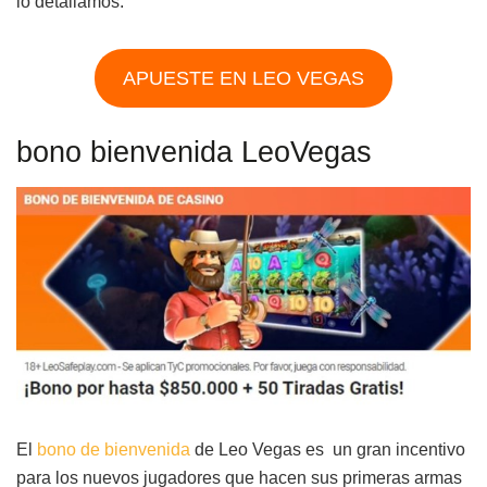
lo detallamos.
APUESTE EN LEO VEGAS
bono bienvenida LeoVegas
El
bono de bienvenida
de Leo Vegas es un gran incentivo
para los nuevos jugadores que hacen sus primeras armas