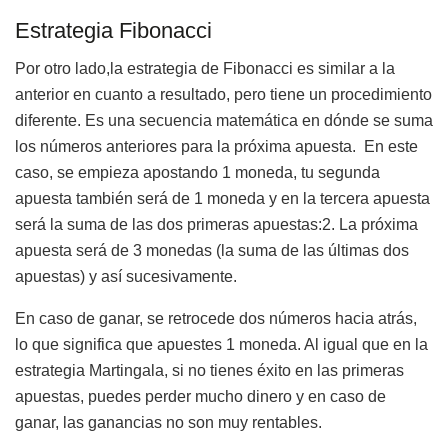
Estrategia Fibonacci
Por otro lado,la estrategia de Fibonacci es similar a la
anterior en cuanto a resultado, pero tiene un procedimiento
diferente. Es una secuencia matemática en dónde se suma
los números anteriores para la próxima apuesta. En este
caso, se empieza apostando 1 moneda, tu segunda
apuesta también será de 1 moneda y en la tercera apuesta
será la suma de las dos primeras apuestas:2. La próxima
apuesta será de 3 monedas (la suma de las últimas dos
apuestas) y así sucesivamente.
En caso de ganar, se retrocede dos números hacia atrás,
lo que significa que apuestes 1 moneda. Al igual que en la
estrategia Martingala, si no tienes éxito en las primeras
apuestas, puedes perder mucho dinero y en caso de
ganar, las ganancias no son muy rentables.