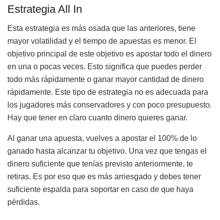
Estrategia All In
Esta estrategia es más osada que las anteriores, tiene
mayor volatilidad y el tiempo de apuestas es menor. El
objetivo principal de este objetivo es apostar todo el dinero
en una o pocas veces. Esto significa que puedes perder
todo más rápidamente o ganar mayor cantidad de dinero
rápidamente. Este tipo de estrategia no es adecuada para
los jugadores más conservadores y con poco presupuesto.
Hay que tener en claro cuanto dinero quieres ganar.
Al ganar una apuesta, vuelves a apostar el 100% de lo
ganado hasta alcanzar tu objetivo. Una vez que tengas el
dinero suficiente que tenías previsto anteriormente, te
retiras. Es por eso que es más arriesgado y debes tener
suficiente espalda para soportar en caso de que haya
pérdidas.