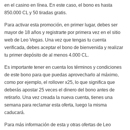
en el casino en línea. En este caso, el bono es hasta
850.000 CL y 50 tiradas gratis.
Para activar esta promoción, en primer lugar, debes ser
mayor de 18 años y registrarte por primera vez en el sitio
web de Leo Vegas. Una vez que tengas tu cuenta
verificada, debes aceptar el bono de bienvenida y realizar
tu primer depósito de al menos 4.000 CL.
Es importante tener en cuenta los términos y condiciones
de este bono para que puedas aprovecharlo al máximo,
como por ejemplo, el rollover x25, lo que significa que
deberás apostar 25 veces el dinero del bono antes de
retirarlo. Una vez creada la nueva cuenta, tienes una
semana para reclamar esta oferta, luego la misma
caducará.
Para más información de esta y otras ofertas de Leo