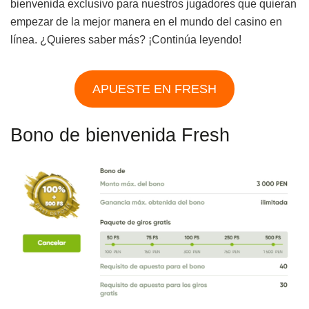
bienvenida exclusivo para nuestros jugadores que quieran
empezar de la mejor manera en el mundo del casino en
línea. ¿Quieres saber más? ¡Continúa leyendo!
APUESTE EN FRESH
Bono de bienvenida Fresh