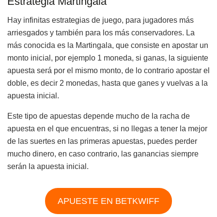
Estrategia Martingala
Hay infinitas estrategias de juego, para jugadores más
arriesgados y también para los más conservadores. La
más conocida es la Martingala, que consiste en apostar un
monto inicial, por ejemplo 1 moneda, si ganas, la siguiente
apuesta será por el mismo monto, de lo contrario apostar el
doble, es decir 2 monedas, hasta que ganes y vuelvas a la
apuesta inicial.
Este tipo de apuestas depende mucho de la racha de
apuesta en el que encuentras, si no llegas a tener la mejor
de las suertes en las primeras apuestas, puedes perder
mucho dinero, en caso contrario, las ganancias siempre
serán la apuesta inicial.
APUESTE EN BETKWIFF