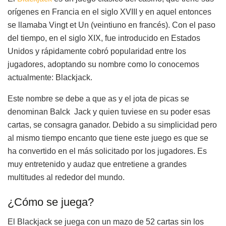
orígenes en Francia en el siglo XVIII y en aquel entonces
se llamaba Vingt et Un (veintiuno en francés). Con el paso
del tiempo, en el siglo XIX, fue introducido en Estados
Unidos y rápidamente cobró popularidad entre los
jugadores, adoptando su nombre como lo conocemos
actualmente: Blackjack.
Este nombre se debe a que as y el jota de picas se
denominan Balck Jack y quien tuviese en su poder esas
cartas, se consagra ganador. Debido a su simplicidad pero
al mismo tiempo encanto que tiene este juego es que se
ha convertido en el más solicitado por los jugadores. Es
muy entretenido y audaz que entretiene a grandes
multitudes al rededor del mundo.
¿Cómo se juega?
El Blackjack se juega con un mazo de 52 cartas sin los