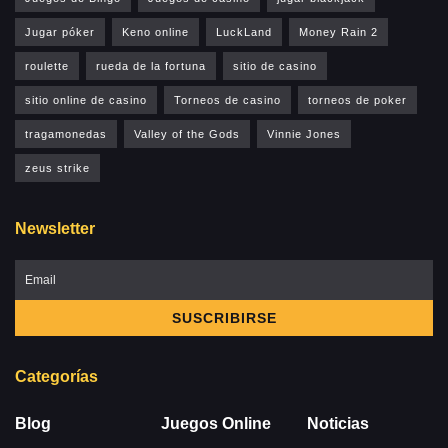
Jugar póker
Keno online
LuckLand
Money Rain 2
roulette
rueda de la fortuna
sitio de casino
sitio online de casino
Torneos de casino
torneos de poker
tragamonedas
Valley of the Gods
Vinnie Jones
zeus strike
Newsletter
Categorías
Blog
Juegos Online
Noticias