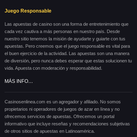
Juego Responsable
Las apuestas de casino son una forma de entretenimiento que
cada vez cautiva a más personas en nuestro país. Desde
nuestro sitio tenemos la misión de ayudarte y guiarte con tus
apuestas. Pero creemos que el juego responsable es vital para
el buen ejercicio de la actividad. Las apuestas son una manera
de diversión, pero nunca debes esperar que estas solucionen tu
vida. Apuesta con moderación y responsabilidad.
MÁS INFO…
Casinosenlinea.com es un agregador y afiliado. No somos
propietarios ni operadores de juegos de azar en línea y no
ofrecemos servicios de apuestas. Ofrecemos un portal
informativo que incluye reseñas y recomendaciones subjetivas
de otros sitios de apuestas en Latinoamérica.