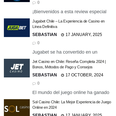
0
¡Bienvenidos a esta review especial
sobre Casino Cybercoins, una
Jugabet Chile – La Experiencia de Casino en
plataforma de juego en línea que está
Línea Definitiva
revolucionando el mundo de...
SEBASTIAN
17 JANUARY, 2025
0
Jugabet se ha convertido en un
referente de entretenimiento en línea
Jet Casino en Chile: Reseña Completa 2024 |
en el país, destacando
Bonos, Métodos de Pago y Consejos
particularmente en el área de...
SEBASTIAN
17 OCTOBER, 2024
0
El mundo del juego online ha ganado
gran popularidad en Chile en los
Sol Casino Chile: La Mejor Experiencia de Juego
últimos años, y Jet Casino ha
Online en 2024
llegado...
SEBASTIAN
17 JANUARY, 2025