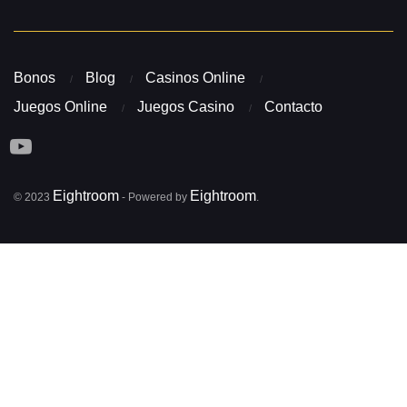
Bonos
Blog
Casinos Online
Juegos Online
Juegos Casino
Contacto
Eightroom
Eightroom
© 2023
- Powered by
.