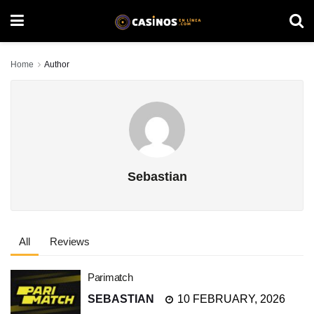
Home
Author
Sebastian
All
Reviews
Parimatch
SEBASTIAN
10 FEBRUARY, 2026