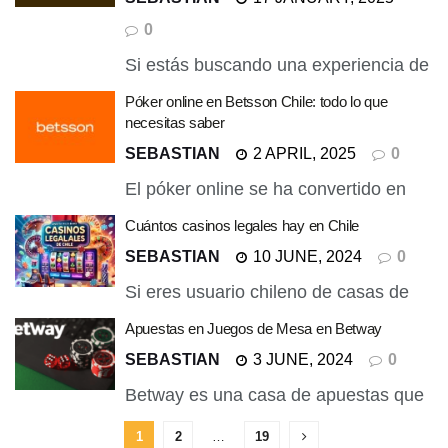
0
Si estás buscando una experiencia de
casino online de primer nivel en Chile,
Póker online en Betsson Chile: todo lo que
Sol Casino puede ser justo lo que...
necesitas saber
SEBASTIAN
2 APRIL, 2025
0
El póker online se ha convertido en
uno de los juegos más populares
Cuántos casinos legales hay en Chile
entre los fanáticos de los casinos en...
SEBASTIAN
10 JUNE, 2024
0
Si eres usuario chileno de casas de
juegos y apuestas, es fundamental
Apuestas en Juegos de Mesa en Betway
que conozcas la situación de los
SEBASTIAN
3 JUNE, 2024
0
casinos legales...
Betway es una casa de apuestas que
ofrece una variedad de juegos de
1
2
…
19