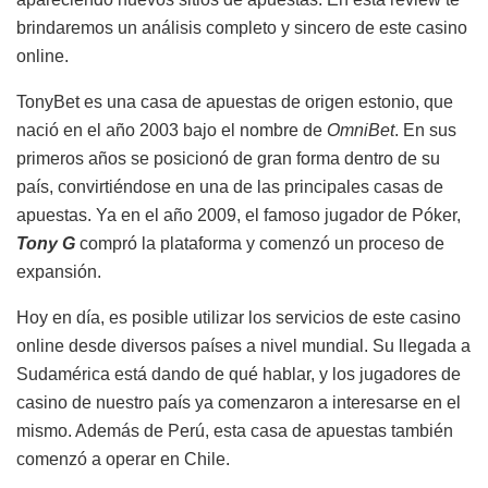
brindaremos un análisis completo y sincero de este casino
online.
TonyBet es una casa de apuestas de origen estonio, que
nació en el año 2003 bajo el nombre de
OmniBet
. En sus
primeros años se posicionó de gran forma dentro de su
país, convirtiéndose en una de las principales casas de
apuestas. Ya en el año 2009, el famoso jugador de Póker,
Tony G
compró la plataforma y comenzó un proceso de
expansión.
Hoy en día, es posible utilizar los servicios de este casino
online desde diversos países a nivel mundial. Su llegada a
Sudamérica está dando de qué hablar, y los jugadores de
casino de nuestro país ya comenzaron a interesarse en el
mismo. Además de Perú, esta casa de apuestas también
comenzó a operar en Chile.