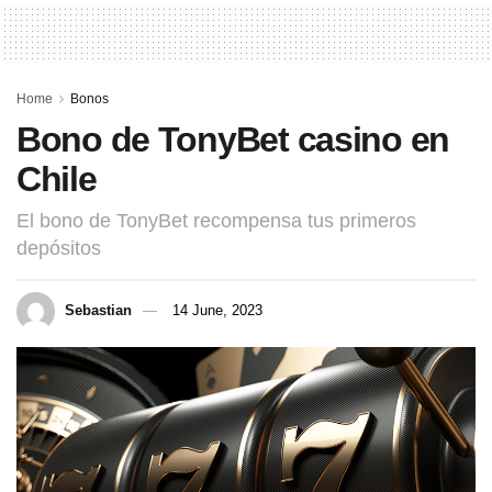
Home
Bonos
Bono de TonyBet casino en
Chile
El bono de TonyBet recompensa tus primeros
depósitos
Sebastian
14 June, 2023