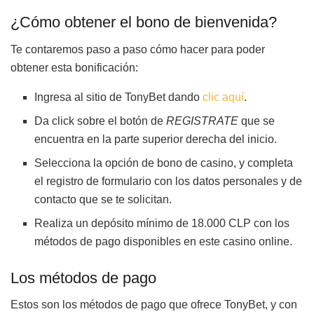
¿Cómo obtener el bono de bienvenida?
Te contaremos paso a paso cómo hacer para poder
obtener esta bonificación:
Ingresa al sitio de TonyBet dando
clic aquí
.
Da click sobre el botón de
REGISTRATE
que se
encuentra en la parte superior derecha del inicio.
Selecciona la opción de bono de casino, y completa
el registro de formulario con los datos personales y de
contacto que se te solicitan.
Realiza un depósito mínimo de 18.000 CLP con los
métodos de pago disponibles en este casino online.
Los métodos de pago
Estos son los métodos de pago que ofrece TonyBet, y con