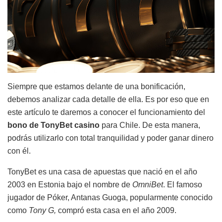
Siempre que estamos delante de una bonificación,
debemos analizar cada detalle de ella. Es por eso que en
este artículo te daremos a conocer el funcionamiento del
bono de TonyBet casino
para Chile. De esta manera,
podrás utilizarlo con total tranquilidad y poder ganar dinero
con él.
TonyBet es una casa de apuestas que nació en el año
2003 en Estonia bajo el nombre de
OmniBet
. El famoso
jugador de Póker, Antanas Guoga, popularmente conocido
como
Tony G,
compró esta casa en el año 2009.