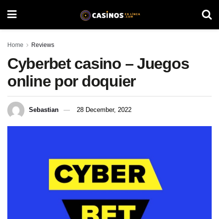
Home
Reviews
Cyberbet casino – Juegos
online por doquier
Sebastian
28 December, 2022