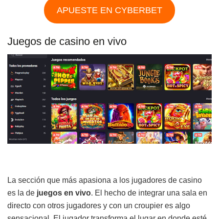
APUESTE EN CYBERBET
Juegos de casino en vivo
La sección que más apasiona a los jugadores de casino
es la de
juegos en vivo
. El hecho de integrar una sala en
directo con otros jugadores y con un croupier es algo
sensacional. El jugador transforma el lugar en donde esté