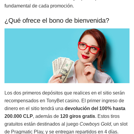
fundamental de cada promoción.
¿Qué ofrece el bono de bienvenida?
Los dos primeros depósitos que realices en el sitio serán
recompensados en TonyBet casino. El primer ingreso de
dinero en el sitio tendrá una
devolución del 100% hasta
200.000 CLP
, además de
120 giros gratis
. Estos tiros
gratuitos están destinados al juego
Cowboys Gold
, un slot
de Pragmatic Play, y se entregan repartidos en 4 días.