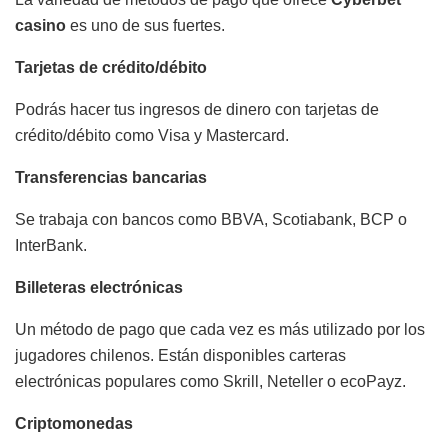
casino
es uno de sus fuertes.
Tarjetas de crédito/débito
Podrás hacer tus ingresos de dinero con tarjetas de
crédito/débito como Visa y Mastercard.
Transferencias bancarias
Se trabaja con bancos como BBVA, Scotiabank, BCP o
InterBank.
Billeteras electrónicas
Un método de pago que cada vez es más utilizado por los
jugadores chilenos. Están disponibles carteras
electrónicas populares como Skrill, Neteller o ecoPayz.
Criptomonedas