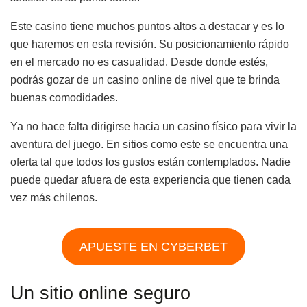
Este casino tiene muchos puntos altos a destacar y es lo
que haremos en esta revisión. Su posicionamiento rápido
en el mercado no es casualidad. Desde donde estés,
podrás gozar de un casino online de nivel que te brinda
buenas comodidades.
Ya no hace falta dirigirse hacia un casino físico para vivir la
aventura del juego. En sitios como este se encuentra una
oferta tal que todos los gustos están contemplados. Nadie
puede quedar afuera de esta experiencia que tienen cada
vez más chilenos.
APUESTE EN CYBERBET
Un sitio online seguro