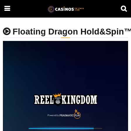
Floating Dragon
Hold&Spin