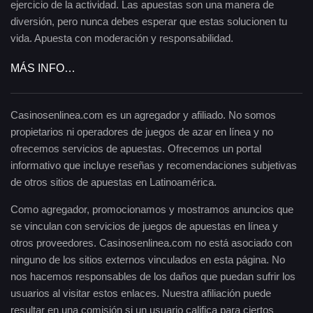
ejercicio de la actividad. Las apuestas son una manera de
diversión, pero nunca debes esperar que estas solucionen tu
vida. Apuesta con moderación y responsabilidad.
MÁS INFO…
Casinosenlinea.com es un agregador y afiliado. No somos
propietarios ni operadores de juegos de azar en línea y no
ofrecemos servicios de apuestas. Ofrecemos un portal
informativo que incluye reseñas y recomendaciones subjetivas
de otros sitios de apuestas en Latinoamérica.
Como agregador, promocionamos y mostramos anuncios que
se vinculan con servicios de juegos de apuestas en línea y
otros proveedores. Casinosenlinea.com no está asociado con
ninguno de los sitios externos vinculados en esta página. No
nos hacemos responsables de los daños que puedan sufrir los
usuarios al visitar estos enlaces. Nuestra afiliación puede
resultar en una comisión si un usuario califica para ciertos