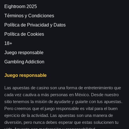
Eightroom 2025
Términos y Condiciones
Política de Privacidad y Datos
Política de Cookies
18+
Juego responsable
Gambling Addiction
Juego responsable
Las apuestas de casino son una forma de entretenimiento que
cada vez cautiva a más personas en México. Desde nuestro
sitio tenemos la misión de ayudarte y guiarte con tus apuestas.
Pero creemos que el juego responsable es vital para el buen
ejercicio de la actividad. Las apuestas son una manera de
diversión, pero nunca debes esperar que estas solucionen tu