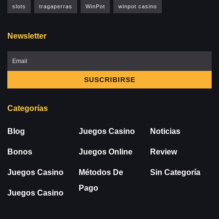
slots
tragaperras
WinPot
winpot casino
Newsletter
Categorías
Blog
Juegos Casino
Noticias
Bonos
Juegos Online
Review
Juegos Casino
Métodos De
Sin Categoría
Pago
Juegos Casino