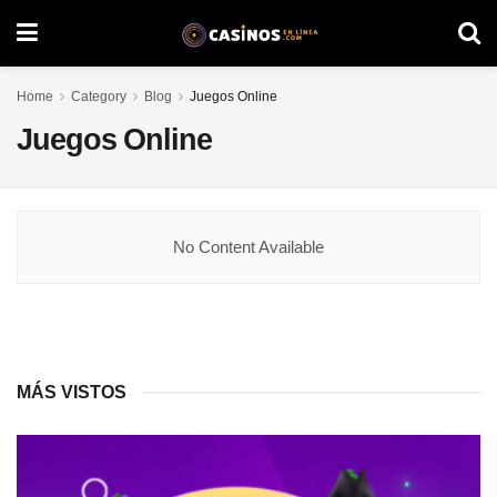
Home
Category
Blog
Juegos Online
Juegos Online
No Content Available
MÁS VISTOS