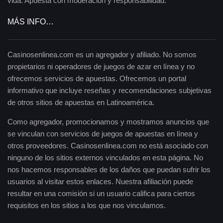
vida. Apuesta con moderación y responsabilidad.
MÁS INFO…
Casinosenlinea.com es un agregador y afiliado. No somos
propietarios ni operadores de juegos de azar en línea y no
ofrecemos servicios de apuestas. Ofrecemos un portal
informativo que incluye reseñas y recomendaciones subjetivas
de otros sitios de apuestas en Latinoamérica.
Como agregador, promocionamos y mostramos anuncios que
se vinculan con servicios de juegos de apuestas en línea y
otros proveedores. Casinosenlinea.com no está asociado con
ninguno de los sitios externos vinculados en esta página. No
nos hacemos responsables de los daños que puedan sufrir los
usuarios al visitar estos enlaces. Nuestra afiliación puede
resultar en una comisión si un usuario califica para ciertos
requisitos en los sitios a los que nos vinculamos.