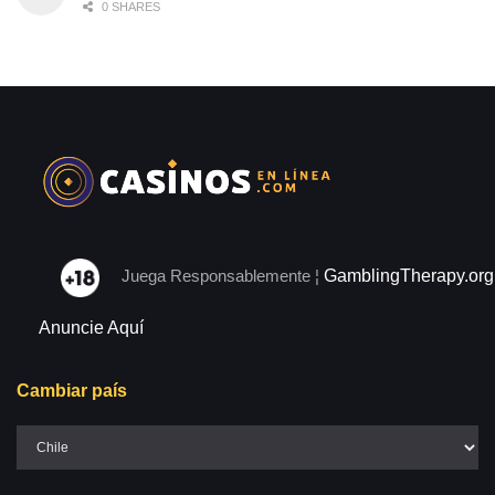
0 SHARES
Juega Responsablemente ¦
GamblingTherapy.org
Anuncie Aquí
Cambiar país