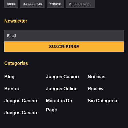
slots
tragaperras
WinPot
winpot casino
Newsletter
Categorías
Blog
Juegos Casino
Noticias
Bonos
Juegos Online
Review
Juegos Casino
Métodos De
Sin Categoría
Pago
Juegos Casino