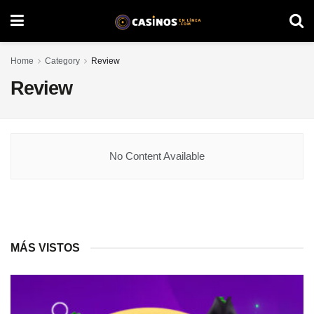
Home
Category
Review
Review
No Content Available
MÁS VISTOS