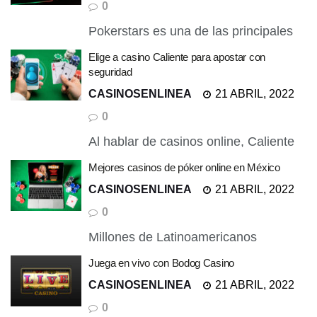
0
Pokerstars es una de las principales
salas de póker del mundo. Y con el
Elige a casino Caliente para apostar con
correr de los años, también se...
seguridad
CASINOSENLINEA
21 ABRIL, 2022
0
Al hablar de casinos online, Caliente
Casino sale a relucir. Esta es una
Mejores casinos de póker online en México
plataforma de renombre en México
CASINOSENLINEA
21 ABRIL, 2022
que desde...
0
Millones de Latinoamericanos
participan de casinos en línea y
Juega en vivo con Bodog Casino
juegan póker online y la cifra de
CASINOSENLINEA
21 ABRIL, 2022
jugadores va en aumento....
0