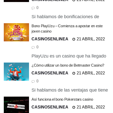
0
Si hablamos de bonificaciones de
bienvenida para jugar casino online,
Bono PlayUzu – Comienza a apostar en este
obligatoriamente tenemos que
joven casino
nombrar al bono de 1xBet Casino.
CASINOSENLINEA
21 ABRIL, 2022
Es...
0
PlayUzu es un casino que ha llegado
a nuestro país recientemente con una
¿Cómo utilizar un bono de Betmaster Casino?
muy buena oferta de juegos. Y
CASINOSENLINEA
21 ABRIL, 2022
como...
0
Si hablamos de las ventajas que tiene
el casino online, inmediatamente
Así funciona el bono Pokerstars casino
debemos mencionar a los bonos o a
CASINOSENLINEA
21 ABRIL, 2022
las promociones....