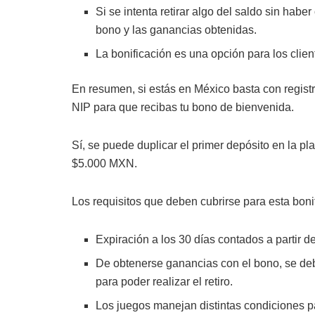
Si se intenta retirar algo del saldo sin habe
bono y las ganancias obtenidas.
La bonificación es una opción para los clie
En resumen, si estás en México basta con registrar
NIP para que recibas tu bono de bienvenida.
Sí, se puede duplicar el primer depósito en la pl
$5.000 MXN.
Los requisitos que deben cubrirse para esta boni
Expiración a los 30 días contados a partir d
De obtenerse ganancias con el bono, se deb
para poder realizar el retiro.
Los juegos manejan distintas condiciones pa