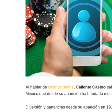
Al hablar de
casinos online
,
Caliente Casino
sal
México que desde su aparición ha brindado much
Diversión y ganancias desde su aparición en 19