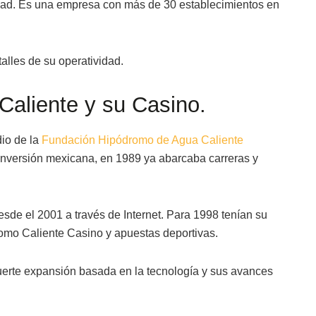
dad. Es una empresa con más de 30 establecimientos en
alles de su operatividad.
aliente y su Casino.
io de la
Fundación Hipódromo de Agua Caliente
inversión mexicana, en 1989 ya abarcaba carreras y
esde el 2001 a través de Internet. Para 1998 tenían su
omo Caliente Casino y apuestas deportivas.
uerte expansión basada en la tecnología y sus avances