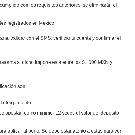
r cumplido con los requisitos anteriores, se eliminarán el
ntes registrados en México.
te, validar con el SMS, verificar tu cuenta y confirmar el
ataforma si dicho importe está entre los $1.000 MXN y
ficación son:
el otorgamiento.
e apostar -como mínimo- 12 veces el valor del depósito
ra aplicar al bono. Se debe estar atento a estas para ver