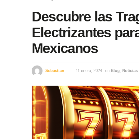
Descubre las Tr
Electrizantes pa
Mexicanos
Sebastian
11 enero, 2024
en
Blog
,
Noticias