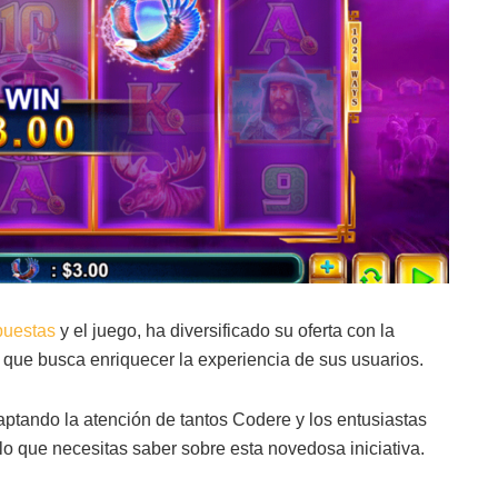
apuestas
y el juego, ha diversificado su oferta con la
 que busca enriquecer la experiencia de sus usuarios.
ptando la atención de tantos Codere y los entusiastas
lo que necesitas saber sobre esta novedosa iniciativa.