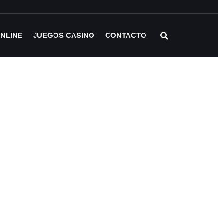
NLINE
JUEGOS CASINO
CONTACTO