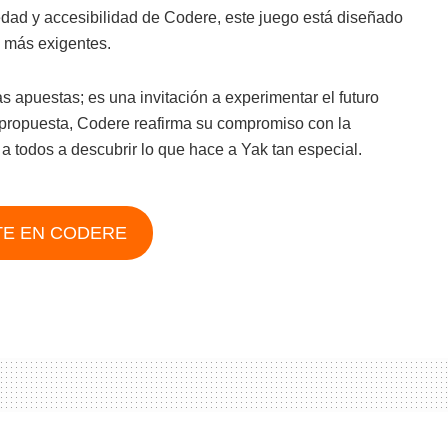
edad y accesibilidad de Codere, este juego está diseñado
s más exigentes.
 apuestas; es una invitación a experimentar el futuro
 propuesta, Codere reafirma su compromiso con la
o a todos a descubrir lo que hace a Yak tan especial.
TE EN CODERE