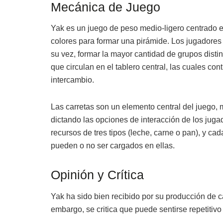
Mecánica de Juego
Yak es un juego de peso medio-ligero centrado en
colores para formar una pirámide. Los jugadores
su vez, formar la mayor cantidad de grupos distint
que circulan en el tablero central, las cuales co
intercambio.
Las carretas son un elemento central del juego, 
dictando las opciones de interacción de los juga
recursos de tres tipos (leche, carne o pan), y ca
pueden o no ser cargados en ellas.
Opinión y Crítica
Yak ha sido bien recibido por su producción de ca
embargo, se critica que puede sentirse repetitivo