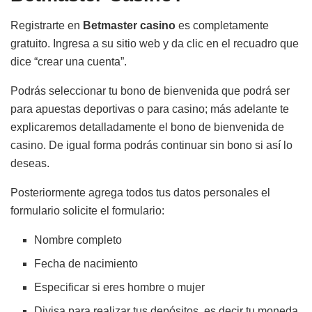
Registrarte en
Betmaster casino
es completamente
gratuito. Ingresa a su sitio web y da clic en el recuadro que
dice “crear una cuenta”.
Podrás seleccionar tu bono de bienvenida que podrá ser
para apuestas deportivas o para casino; más adelante te
explicaremos detalladamente el bono de bienvenida de
casino. De igual forma podrás continuar sin bono si así lo
deseas.
Posteriormente agrega todos tus datos personales el
formulario solicite el formulario:
Nombre completo
Fecha de nacimiento
Especificar si eres hombre o mujer
Divisa para realizar tus depósitos, es decir tu moneda