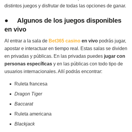
distintos juegos y disfrutar de todas las opciones de ganar.
●
Algunos de los juegos disponibles
en vivo
Al entrar a la sala de
Bet365 casino
en vivo
podrás jugar,
apostar e interactuar en tiempo real. Estas salas se dividen
en privadas y públicas. En las privadas puedes
jugar con
personas
específicas
y en las públicas con todo tipo de
usuarios internacionales. Allí podrás encontrar:
Ruleta francesa
Dragon Tiger
Baccarat
Ruleta americana
Blackjack