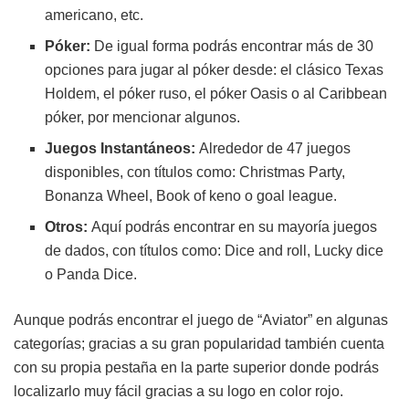
americano, etc.
Póker:
De igual forma podrás encontrar más de 30
opciones para jugar al póker desde: el clásico Texas
Holdem, el póker ruso, el póker Oasis o al Caribbean
póker, por mencionar algunos.
Juegos Instantáneos:
Alrededor de 47 juegos
disponibles, con títulos como: Christmas Party,
Bonanza Wheel, Book of keno o goal league.
Otros:
Aquí podrás encontrar en su mayoría juegos
de dados, con títulos como: Dice and roll, Lucky dice
o Panda Dice.
Aunque podrás encontrar el juego de “Aviator” en algunas
categorías; gracias a su gran popularidad también cuenta
con su propia pestaña en la parte superior donde podrás
localizarlo muy fácil gracias a su logo en color rojo.