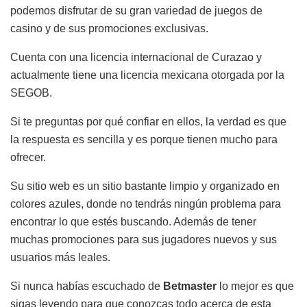
podemos disfrutar de su gran variedad de juegos de
casino y de sus promociones exclusivas.
Cuenta con una licencia internacional de Curazao y
actualmente tiene una licencia mexicana otorgada por la
SEGOB.
Si te preguntas por qué confiar en ellos, la verdad es que
la respuesta es sencilla y es porque tienen mucho para
ofrecer.
Su sitio web es un sitio bastante limpio y organizado en
colores azules, donde no tendrás ningún problema para
encontrar lo que estés buscando. Además de tener
muchas promociones para sus jugadores nuevos y sus
usuarios más leales.
Si nunca habías escuchado de
Betmaster
lo mejor es que
sigas leyendo para que conozcas todo acerca de esta