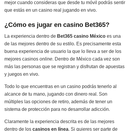
mejor cuando consideras que desde tu móvil podrás sentir
que estás en un casino real jugando en vivo.
¿Cómo es jugar en casino Bet365?
La experiencia dentro de
Bet365 casino México
es una
de las mejores dentro de su estilo. Es precisamente esta
buena experiencia de usuario la que lo lleva a ser de los
mejores casinos
online
. Dentro de México cada vez son
más las personas que se registran y disfrutan de apuestas
y juegos en vivo.
Todo lo que encuentras en un casino podrás tenerlo al
alcance de tu mano, jugando con dinero real. Son
múltiples las opciones de retiro, además de tener un
sistema de protección para no desarrollar adicción.
Claramente la experiencia descrita es de las mejores
dentro de los
casinos en línea
. Si quieres ser parte de