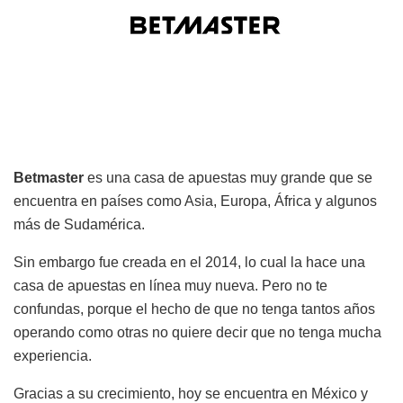
Betmaster
es una casa de apuestas muy grande que se
encuentra en países como Asia, Europa, África y algunos
más de Sudamérica.
Sin embargo fue creada en el 2014, lo cual la hace una
casa de apuestas en línea muy nueva. Pero no te
confundas, porque el hecho de que no tenga tantos años
operando como otras no quiere decir que no tenga mucha
experiencia.
Gracias a su crecimiento, hoy se encuentra en México y