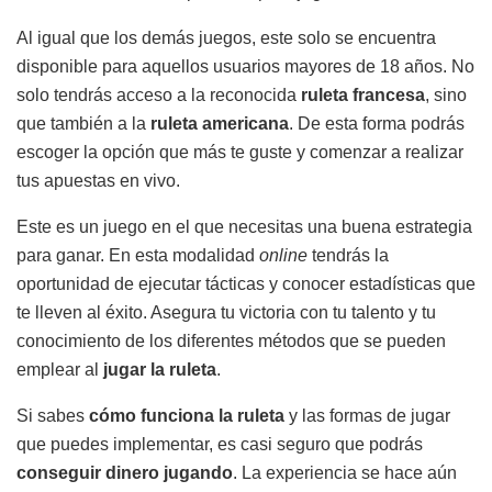
Al igual que los demás juegos, este solo se encuentra
disponible para aquellos usuarios mayores de 18 años. No
solo tendrás acceso a la reconocida
ruleta francesa
, sino
que también a la
ruleta americana
. De esta forma podrás
escoger la opción que más te guste y comenzar a realizar
tus apuestas en vivo.
Este es un juego en el que necesitas una buena estrategia
para ganar. En esta modalidad
online
tendrás la
oportunidad de ejecutar tácticas y conocer estadísticas que
te lleven al éxito. Asegura tu victoria con tu talento y tu
conocimiento de los diferentes métodos que se pueden
emplear al
jugar la ruleta
.
Si sabes
cómo funciona la ruleta
y las formas de jugar
que puedes implementar, es casi seguro que podrás
conseguir dinero jugando
. La experiencia se hace aún