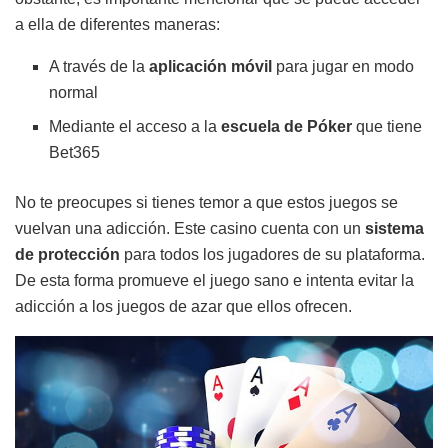
a ella de diferentes maneras:
A través de la
aplicación móvil
para jugar en modo
normal
Mediante el acceso a la
escuela de Póker
que tiene
Bet365
No te preocupes si tienes temor a que estos juegos se
vuelvan una adicción. Este casino cuenta con un
sistema
de protección
para todos los jugadores de su plataforma.
De esta forma promueve el juego sano e intenta evitar la
adicción a los juegos de azar que ellos ofrecen.