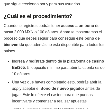
que sigue creciendo por y para sus usuarios.
¿Cuál es el procedimiento?
Cuando te registres podrás tener
acceso a un bono
de
hasta 2.000 MXN o 100 dólares. Ahora te mostraremos el
proceso que debes seguir para conseguir este
bono de
bienvenida
que además no está disponible para todos los
países.
Ingresa y regístrate dentro de la plataforma de
casino
Bet365
. El depósito mínimo para abrir la cuenta es de
10 dólares.
Una vez que hayas completado esto, podrás abrir la
app
y aceptar el
Bono de nuevo jugador
antes de
jugar. Este lo ofrece el casino para que puedas
incentivarte y comenzar a realizar apuestas.