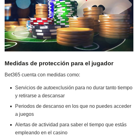
Medidas de protección para el jugador
Bet365 cuenta con medidas como:
Servicios de autoexclusión para no durar tanto tiempo
y retirarse a descansar
Periodos de descanso en los que no puedes acceder
a juegos
Alertas de actividad para saber el tiempo que estás
empleando en el casino