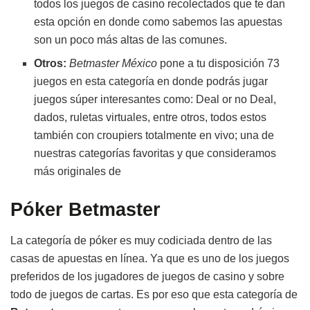
todos los juegos de casino recolectados que te dan
esta opción en donde como sabemos las apuestas
son un poco más altas de las comunes.
Otros:
Betmaster México
pone a tu disposición 73
juegos en esta categoría en donde podrás jugar
juegos súper interesantes como: Deal or no Deal,
dados, ruletas virtuales, entre otros, todos estos
también con croupiers totalmente en vivo; una de
nuestras categorías favoritas y que consideramos
más originales de
Póker Betmaster
La categoría de póker es muy codiciada dentro de las
casas de apuestas en línea. Ya que es uno de los juegos
preferidos de los jugadores de juegos de casino y sobre
todo de juegos de cartas. Es por eso que esta categoría de