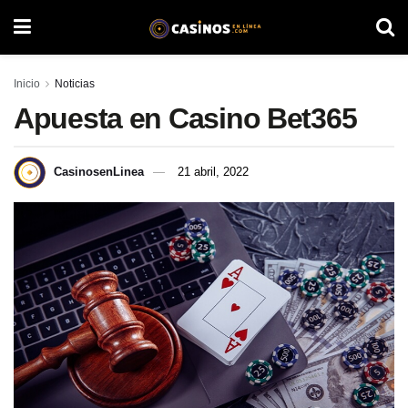
Inicio
Noticias
Apuesta en Casino Bet365
CasinosenLinea
21 abril, 2022