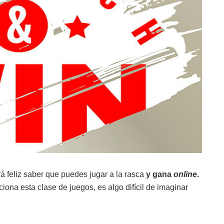
rá feliz saber que puedes jugar a la rasca
y gana
online
.
na esta clase de juegos, es algo difícil de imaginar