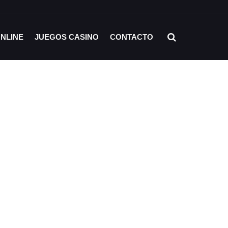
NLINE
JUEGOS CASINO
CONTACTO