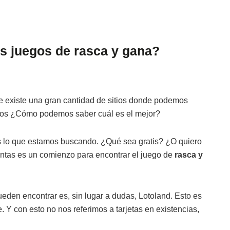
s juegos de rasca y gana?
 existe una gran cantidad de sitios donde podemos
tados ¿Cómo podemos saber cuál es el mejor?
s lo que estamos buscando. ¿Qué sea gratis? ¿O quiero
ntas es un comienzo para encontrar el juego de
rasca y
ueden encontrar es, sin lugar a dudas, Lotoland. Esto es
. Y con esto no nos referimos a tarjetas en existencias,