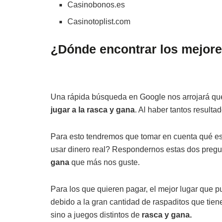
Casinobonos.es
Casinotoplist.com
¿Dónde encontrar los mejore
Una rápida búsqueda en Google nos arrojará que
jugar a la rasca y gana
. Al haber tantos resul
Para esto tendremos que tomar en cuenta qué e
usar dinero real? Respondernos estas dos pregu
gana
que más nos guste.
Para los que quieren pagar, el mejor lugar que p
debido a la gran cantidad de raspaditos que tiene
sino a juegos distintos de
rasca y gana.