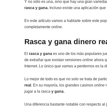
Y no sólo es una, sino que hay una gran variedad
rasca y gana.
Incluso existe una aplicación que 
En este artículo vamos a hablarte sobre este popu
completamente
online
.
Rasca
y gana dinero re
El
rasca y gana
es uno de los más populares ju
de extrañar que existan versiones
online
ahora qu
Internet. Lo único que vamos a perdernos es la di
Lo mejor de todo es que no solo se trata de part
real
. En su mayoría, los grandes casinos
online
m
jugar a la rasca
y gana.
Una diferencia bastante notable con respecto al 