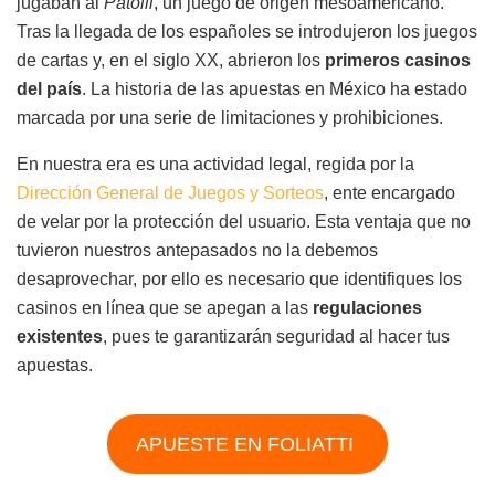
jugaban al
Patolli
, un juego de origen mesoamericano.
Tras la llegada de los españoles se introdujeron los juegos
de cartas y, en el siglo XX, abrieron los
primeros casinos
del país
. La historia de las apuestas en México ha estado
marcada por una serie de limitaciones y prohibiciones.
En nuestra era es una actividad legal, regida por la
Dirección General de Juegos y Sorteos
, ente encargado
de velar por la protección del usuario. Esta ventaja que no
tuvieron nuestros antepasados no la debemos
desaprovechar, por ello es necesario que identifiques los
casinos en línea que se apegan a las
regulaciones
existentes
, pues te garantizarán seguridad al hacer tus
apuestas.
APUESTE EN FOLIATTI