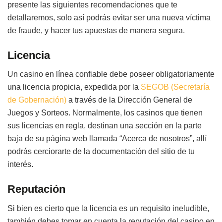
presente las siguientes recomendaciones que te
detallaremos, solo así podrás evitar ser una nueva víctima
de fraude, y hacer tus apuestas de manera segura.
Licencia
Un casino en línea confiable debe poseer obligatoriamente
una licencia propicia, expedida por la
SEGOB (Secretaría
de Gobernación)
a través de
la Dirección General de
Juegos y Sorteos. Normalmente, los casinos que tienen
sus licencias en regla, destinan una sección en la parte
baja de su página web llamada “Acerca de nosotros”, allí
podrás cerciorarte de la documentación del sitio de tu
interés.
Reputación
Si bien es cierto que la licencia es un requisito ineludible,
también debes tomar en cuenta la reputación del casino en