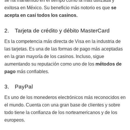
se ha mantenido en el tiempo como la más utilizada y
exitosa en México. Su beneficio más notorio es que
se
acepta en casi todos los casinos.
2.
Tarjeta de crédito y débito MasterCard
Es la competencia más directa de Visa en la industria de
las tarjetas. Es una de las formas de pago más aceptadas
en la gran mayoría de los casinos. Incluso, sigue
aumentando su reputación como uno de los
métodos de
pago
más confiables.
3.
PayPal
Es uno de los monederos electrónicos más reconocidos en
el mundo. Cuenta con una gran base de clientes y sobre
todo tiene la confianza de los norteamericanos y de los
europeos.