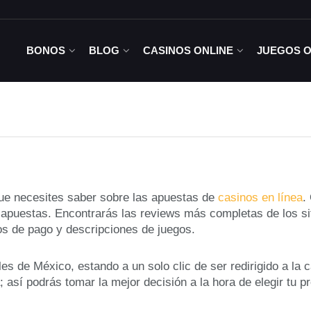
BONOS
BLOG
CASINOS ONLINE
JUEGOS O
 que necesites saber sobre las apuestas de
casinos en línea
.
 apuestas. Encontrarás las reviews más completas de los si
os de pago y descripciones de juegos.
les de México, estando a un solo clic de ser redirigido a l
así podrás tomar la mejor decisión a la hora de elegir tu pr