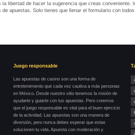
 la libertad de hacer la sugerencia que creas conveniente. 
de apuestas. Solo tienes que llenar el formulario con todo
Juego responsable
T
Las apuestas de casino son una forma de
entretenimiento que cada vez cautiva a más personas
en México. Desde nuestro sitio tenemos la misión de
ayudarte y guiarte con tus apuestas. Pero creemos
que el juego responsable es vital para el buen ejercicio
de la actividad. Las apuestas son una manera de
diversión, pero nunca debes esperar que estas
solucionen tu vida. Apuesta con moderación y