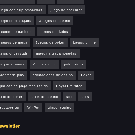
juega con criptomonedas
juego de baccarat
juego de blackjack
Juegos de casino
Juegos de casinos
juegos de dados
Juegos de mesa
Juegos de póker
juegos online
kings of crystals
maquina tragamonedas
mejores bonos
Mejores slots
pokerstars
pragmatic play
promociones de casino
Póker
que casino paga mas rapido
Royal Emirates
sitio de poker
sitios de casino
slot
slots
tragaperras
WinPot
winpot casino
ewsletter