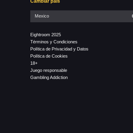
Cambiar país
Mexico
Eightroom 2025
Términos y Condiciones
Política de Privacidad y Datos
Política de Cookies
18+
Juego responsable
Gambling Addiction