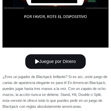
Juegue por Dinero
¿Eres un jugador de Blackjack brillante? Si es así, ¡este juego de
cartas de apariencia elegante es para ti! En American Blackjack,
puedes jugar hasta tres manos a la vez. Con un zapato de ocho
mazos, la acción nunca se detiene. Stand, Hit, Double o Split,
esta versión te ofrece todo lo que puedes pedir en un juego de
Blackjack con reglas absolutamente americanas.