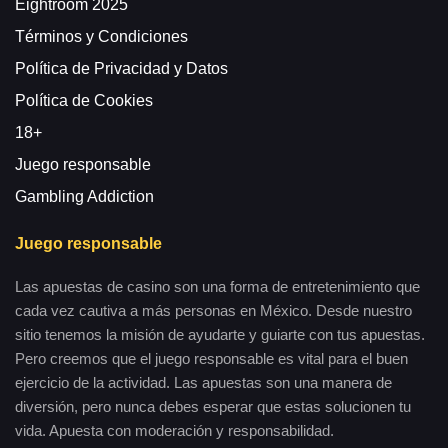
Eightroom 2025
Términos y Condiciones
Política de Privacidad y Datos
Política de Cookies
18+
Juego responsable
Gambling Addiction
Juego responsable
Las apuestas de casino son una forma de entretenimiento que
cada vez cautiva a más personas en México. Desde nuestro
sitio tenemos la misión de ayudarte y guiarte con tus apuestas.
Pero creemos que el juego responsable es vital para el buen
ejercicio de la actividad. Las apuestas son una manera de
diversión, pero nunca debes esperar que estas solucionen tu
vida. Apuesta con moderación y responsabilidad.