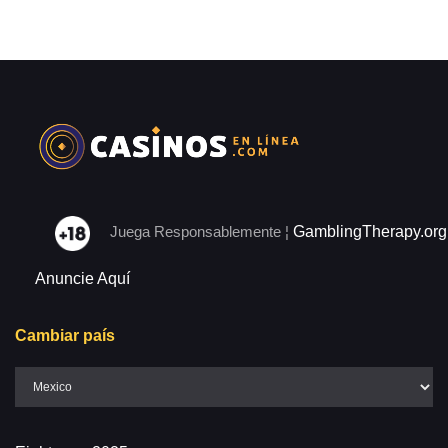
Juega Responsablemente ¦
GamblingTherapy.org
Anuncie Aquí
Cambiar país