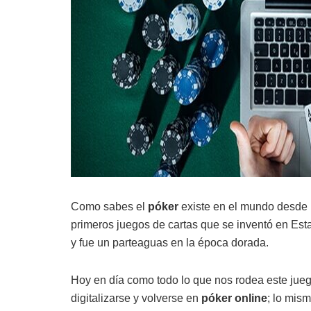
Como sabes el
póker
existe en el mundo desde 
primeros juegos de cartas que se inventó en Est
y fue un parteaguas en la época dorada.
Hoy en día como todo lo que nos rodea este jueg
digitalizarse y volverse en
póker online
; lo mis