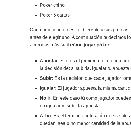
Poker chino
Poker 5 cartas
Cada uno tiene un estilo diferente y sus propias 
antes de elegir uno. A continuación te decimos 
aprendas más fácil
cómo jugar póker:
Apostar:
Si eres el primero en la ronda po
la decisión de: si subirla, igualar tu apuesta 
Subir:
Es la decisión que cada jugador toma
Igualar:
El jugador apuesta la misma cantida
No ir:
En este caso tú como jugador puedes d
no igualar ni subir la apuesta.
All in:
Es el término anglosajón que se utiliz
quedan; sea o no menor cantidad de la apue