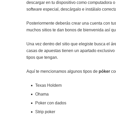
descargar en tu dispositivo como computadora o ce
software especial, descárgalo e instálalo correc
Posteriormente deberás crear una cuenta con tus
muchos sitios te dan bonos de bienvenida así que
Una vez dentro del sitio que elegiste busca el á
casas de apuestas tienen un apartado exclusivo
tipos que tengan.
Aquí te mencionamos algunos tipos de
póker
co
Texas Holdem
Ohama
Poker con dados
Strip poker