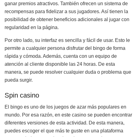
ganar premios atractivos. También ofrecen un sistema de
recompensas para fidelizar a sus jugadores. Así tienen la
posibilidad de obtener beneficios adicionales al jugar con
regularidad en la página.
Por otro lado, su interfaz es sencilla y fácil de usar. Esto le
permite a cualquier persona disfrutar del bingo de forma
rápida y cómoda. Además, cuenta con un equipo de
atención al cliente disponible las 24 horas. De esta
manera, se puede resolver cualquier duda o problema que
pueda surgir.
Spin casino
El bingo es uno de los juegos de azar más populares en
mundo. Por esa razón, en este casino se pueden encontrar
diferentes versiones de esta actividad. De esta manera,
puedes escoger el que más te guste en una plataforma