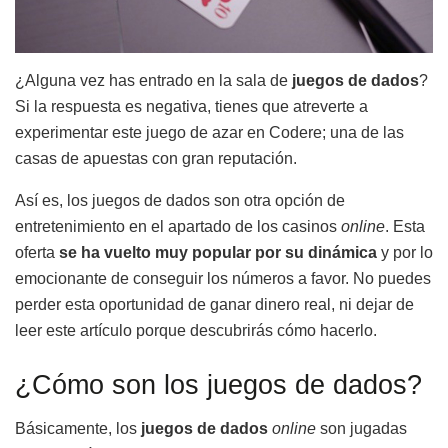
¿Alguna vez has entrado en la sala de
juegos de dados
?
Si la respuesta es negativa, tienes que atreverte a
experimentar este juego de azar en Codere; una de las
casas de apuestas con gran reputación.
Así es, los juegos de dados
son otra opción de
entretenimiento en el apartado de los casinos
online
. Esta
oferta
se ha vuelto muy popular por su dinámica
y por lo
emocionante de conseguir los números a favor. No puedes
perder esta oportunidad de ganar dinero real, ni dejar de
leer este artículo porque descubrirás cómo hacerlo.
¿Cómo son los juegos de dados?
Básicamente, los
juegos de dados
online
son jugadas