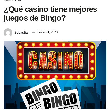
¿Qué casino tiene mejores
juegos de Bingo?
Sebastian
26 abril, 2023