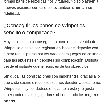
forman parte de estos casinos virtuales. No solo atraen a
nuevos usuarios con este bono, también
premian su
fidelidad
.
¿Conseguir los bonos de Winpot es
sencillo o complicado?
Muy sencillo, para conseguir un bono de bienvenida de
Winpot solo basta con registrarte y hacer el depósito con
dinero real. Optarás por los
bonus
para juegos de casino o
para las apuestas en deportes sin complicación. Disfruta
desde el instante que te registres de tus obsequios.
Sin duda, las bonificaciones son importantes, gracias a lo
que cada casino ofrece los usuarios deciden apostar o no.
Winpot es muy bondadoso en cuanto a esto y le gusta
tener contento a sus jugadores obsequiando los
mejores
bonos.