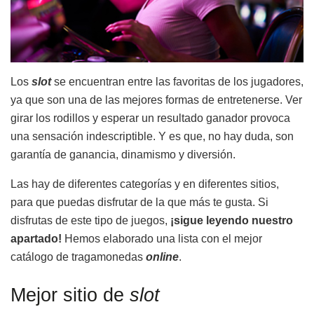
Los
slot
se encuentran entre las favoritas de los jugadores,
ya que son una de las mejores formas de entretenerse. Ver
girar los rodillos y esperar un resultado ganador provoca
una sensación indescriptible. Y es que, no hay duda, son
garantía de ganancia, dinamismo y diversión.
Las hay de diferentes categorías y en diferentes sitios,
para que puedas disfrutar de la que más te gusta. Si
disfrutas de este tipo de juegos,
¡sigue leyendo nuestro
apartado!
Hemos elaborado una lista con el mejor
catálogo de tragamonedas
online
.
Mejor sitio de
slot