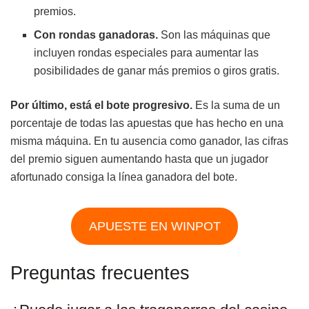
premios.
Con rondas ganadoras.
Son las máquinas que
incluyen rondas especiales para aumentar las
posibilidades de ganar más premios o giros gratis.
Por último, está el bote progresivo.
Es la suma de un
porcentaje de todas las apuestas que has hecho en una
misma máquina. En tu ausencia como ganador, las cifras
del premio siguen aumentando hasta que un jugador
afortunado consiga la línea ganadora del bote.
APUESTE EN WINPOT
Preguntas frecuentes