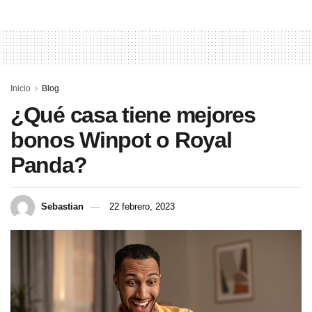
Inicio
Blog
¿Qué casa tiene mejores
bonos Winpot o Royal
Panda?
Sebastian
22 febrero, 2023