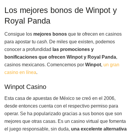
Los mejores bonos de Winpot y
Royal Panda
Consigue los
mejores bonos
que te ofrecen en casinos
para apostar tu
cash
. De miles que existen, podemos
conocer a profundidad
las promociones y
bonificaciones que ofrecen Winpot y Royal Panda
,
casinos mexicanos. Comencemos por
Winpot
,
un gran
casino en línea
.
Winpot Casino
Esta casa de apuestas de México se creó en el 2006,
desde entonces cuenta con el respectivo permiso para
operar. Se ha popularizado gracias a sus bonos que son
mejores que otras casas. Es un casino virtual que fomenta
el juego responsable, sin duda,
una excelente alternativa