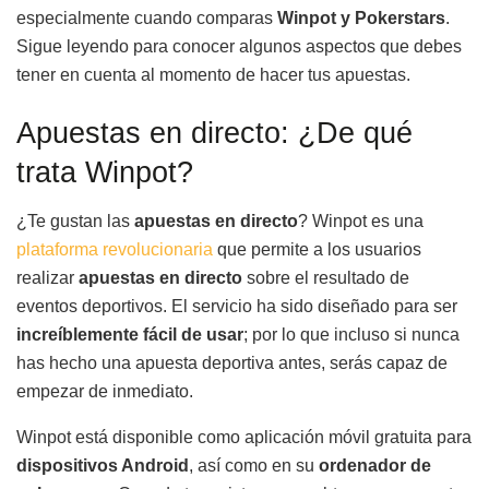
especialmente cuando comparas
Winpot y Pokerstars
.
Sigue leyendo para conocer algunos aspectos que debes
tener en cuenta al momento de hacer tus apuestas.
Apuestas en directo: ¿De qué
trata Winpot?
¿Te gustan las
apuestas en directo
? Winpot es una
plataforma revolucionaria
que permite a los usuarios
realizar
apuestas en directo
sobre el resultado de
eventos deportivos. El servicio ha sido diseñado para ser
increíblemente fácil de usar
; por lo que incluso si nunca
has hecho una apuesta deportiva antes, serás capaz de
empezar de inmediato.
Winpot está disponible como aplicación móvil gratuita para
dispositivos Android
, así como en su
ordenador de