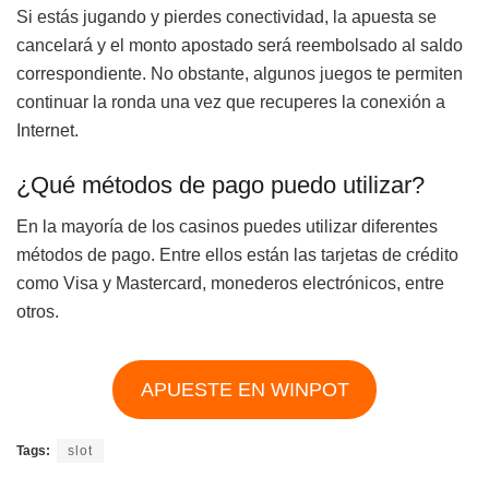
Si estás jugando y pierdes conectividad, la apuesta se
cancelará y el monto apostado será reembolsado al saldo
correspondiente. No obstante, algunos juegos te permiten
continuar la ronda una vez que recuperes la conexión a
Internet.
¿Qué métodos de pago puedo utilizar?
En la mayoría de los casinos puedes utilizar diferentes
métodos de pago. Entre ellos están las tarjetas de crédito
como Visa y Mastercard, monederos electrónicos, entre
otros.
APUESTE EN WINPOT
Tags:
slot