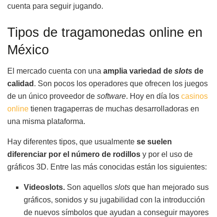
cuenta para seguir jugando.
Tipos de tragamonedas online en
México
El mercado cuenta con una
amplia variedad de
slots
de
calidad
. Son pocos los operadores que ofrecen los juegos
de un único proveedor de
software
. Hoy en día los
casinos
online
tienen tragaperras de muchas desarrolladoras en
una misma plataforma.
Hay diferentes tipos, que usualmente
se suelen
diferenciar por el número de rodillos
y por el uso de
gráficos 3D. Entre las más conocidas están los siguientes:
Videoslots.
Son aquellos
slots
que han mejorado sus
gráficos, sonidos y su jugabilidad con la introducción
de nuevos símbolos que ayudan a conseguir mayores