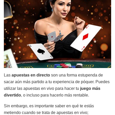
Las
apuestas en directo
son una forma estupenda de
sacar aún más partido a tu experiencia de póquer. Puedes
utilizar las apuestas en vivo para hacer tu
juego más
divertido
, o incluso para hacerlo más rentable.
Sin embargo, es importante saber en qué te estás
metiendo cuando se trata de apuestas en vivo;