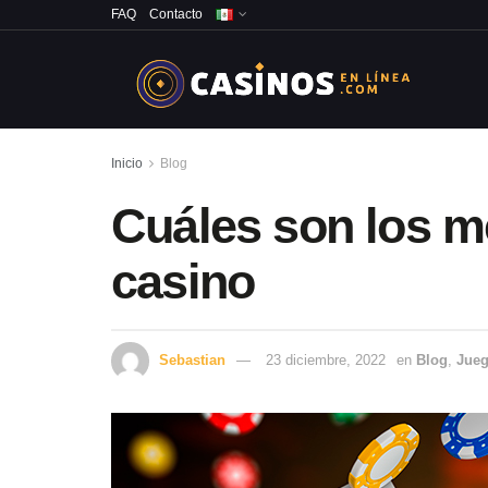
FAQ
Contacto
Inicio
Blog
Cuáles son los m
casino
Sebastian
23 diciembre, 2022
en
Blog
,
Jueg