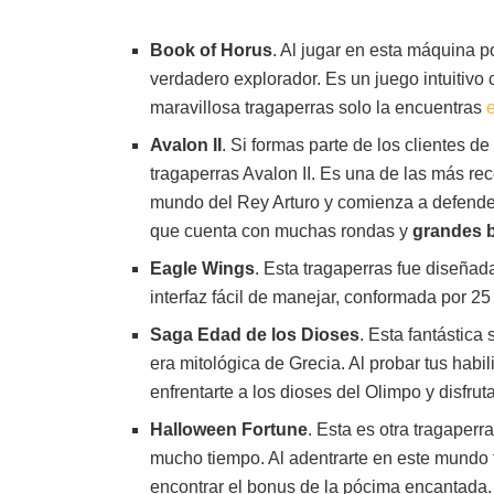
Book of Horus
. Al jugar en esta máquina p
verdadero explorador. Es un juego intuitiv
maravillosa tragaperras solo la encuentras
Avalon II
. Si formas parte de los clientes d
tragaperras Avalon II. Es una de las más re
mundo del Rey Arturo y comienza a defender 
que cuenta con muchas rondas y
grandes b
Eagle Wings
. Esta tragaperras fue diseñ
interfaz fácil de manejar, conformada por 25
Saga Edad de los Dioses
. Esta fantástica
era mitológica de Grecia. Al probar tus hab
enfrentarte a los dioses del Olimpo y disfru
Halloween Fortune
. Esta es otra tragape
mucho tiempo. Al adentrarte en este mundo t
encontrar el bonus de la pócima encantada.