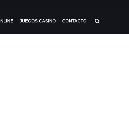
NLINE
JUEGOS CASINO
CONTACTO