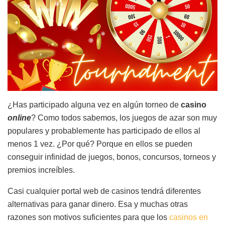
¿Has participado alguna vez en algún torneo de
casino
online
? Como todos sabemos, los juegos de azar son muy
populares y probablemente has participado de ellos al
menos 1 vez. ¿Por qué? Porque en ellos se pueden
conseguir infinidad de juegos, bonos, concursos, torneos y
premios increíbles.
Casi cualquier portal web de casinos tendrá diferentes
alternativas para ganar dinero. Esa y muchas otras
razones son motivos suficientes para que los
casinos en