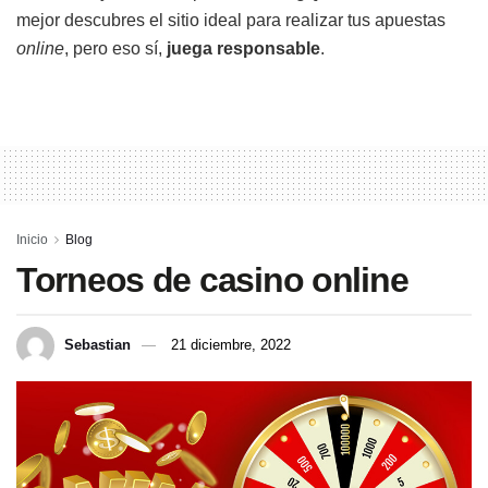
mejor descubres el sitio ideal para realizar tus apuestas
online
, pero eso sí,
juega responsable
.
Inicio
Blog
Torneos de casino online
Sebastian
21 diciembre, 2022