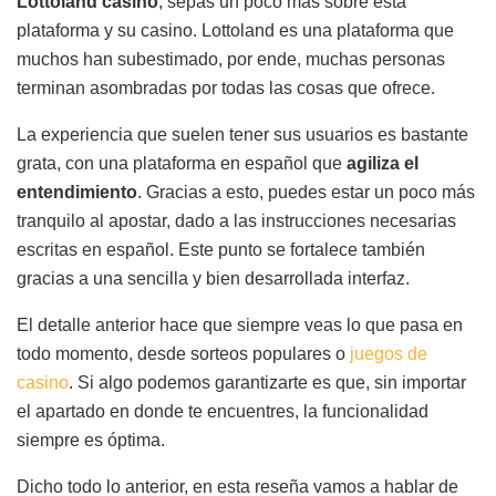
Lottoland casino
, sepas un poco más sobre esta
plataforma y su casino. Lottoland es una plataforma que
muchos han subestimado, por ende, muchas personas
terminan asombradas por todas las cosas que ofrece.
La experiencia que suelen tener sus usuarios es bastante
grata, con una plataforma en español que
agiliza el
entendimiento
. Gracias a esto, puedes estar un poco más
tranquilo al apostar, dado a las instrucciones necesarias
escritas en español. Este punto se fortalece también
gracias a una sencilla y bien desarrollada interfaz.
El detalle anterior hace que siempre veas lo que pasa en
todo momento, desde sorteos populares o
juegos de
casino
. Si algo podemos garantizarte es que, sin importar
el apartado en donde te encuentres, la funcionalidad
siempre es óptima.
Dicho todo lo anterior, en esta reseña vamos a hablar de