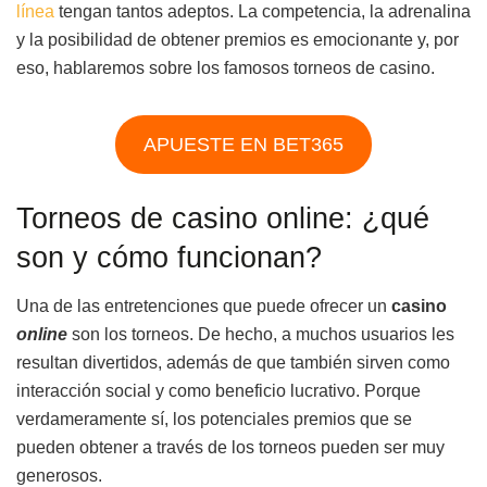
línea
tengan tantos adeptos. La competencia, la adrenalina
y la posibilidad de obtener premios es emocionante y, por
eso, hablaremos sobre los famosos torneos de casino.
APUESTE EN BET365
Torneos de casino online: ¿qué
son y cómo funcionan?
Una de las entretenciones que puede ofrecer un
casino
online
son los torneos. De hecho, a muchos usuarios les
resultan divertidos, además de que también sirven como
interacción social y como beneficio lucrativo. Porque
verdameramente sí, los potenciales premios que se
pueden obtener a través de los torneos pueden ser muy
generosos.