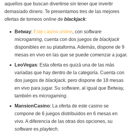
aquellos que buscan divertirse sin tener que invertir
demasiado dinero. Te presentamos tres de las mejores
ofertas de torneos
online
de
blackjack
:
Betway
:
Este casino
online
,
con
software
microgaming
, cuenta con dos juegos de
blackjack
disponibles en su plataforma. Además, dispone de 9
mesas en vivo en las que se puede comenzar a jugar.
LeoVegas
: Esta oferta es quizá una de las más
variadas que hay dentro de la categoría. Cuenta con
dos juegos de
blackjack,
pero dispone de 18 mesas
en vivo para jugar. Su
software
, al igual que Betway,
también es
microgaming
.
MansionCasino
: La oferta de este casino se
compone de 6 juegos distribuidos en 6 mesas en
vivo. A diferencia de las otras dos opciones, su
software
es
playtech
.