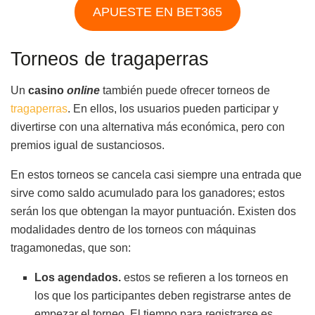
APUESTE EN BET365
Torneos de tragaperras
Un
casino
online
también puede ofrecer torneos de
tragaperras
. En ellos, los usuarios pueden participar y
divertirse con una alternativa más económica, pero con
premios igual de sustanciosos.
En estos torneos se cancela casi siempre una entrada que
sirve como saldo acumulado para los ganadores; estos
serán los que obtengan la mayor puntuación. Existen dos
modalidades dentro de los torneos con máquinas
tragamonedas, que son:
Los agendados.
estos se refieren a los torneos en
los que los participantes deben registrarse antes de
empezar el torneo. El tiempo para registrarse es