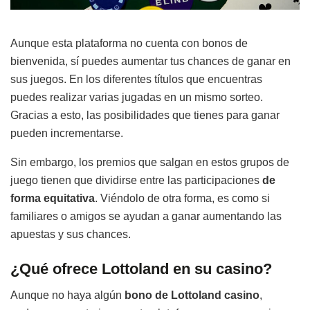
Aunque esta plataforma no cuenta con bonos de
bienvenida, sí puedes aumentar tus chances de ganar en
sus juegos. En los diferentes títulos que encuentras
puedes realizar varias jugadas en un mismo sorteo.
Gracias a esto, las posibilidades que tienes para ganar
pueden incrementarse.
Sin embargo, los premios que salgan en estos grupos de
juego tienen que dividirse entre las participaciones
de
forma equitativa
. Viéndolo de otra forma, es como si
familiares o amigos se ayudan a ganar aumentando las
apuestas y sus chances.
¿Qué ofrece Lottoland en su casino?
Aunque no haya algún
bono de Lottoland casino
,