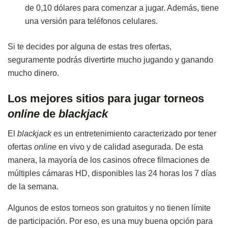
de 0,10 dólares para comenzar a jugar. Además, tiene
una versión para teléfonos celulares.
Si te decides por alguna de estas tres ofertas,
seguramente podrás divertirte mucho jugando y ganando
mucho dinero.
Los mejores sitios para jugar torneos
online
de
blackjack
El
blackjack
es un entretenimiento caracterizado por tener
ofertas
online
en vivo y de calidad asegurada. De esta
manera, la mayoría de los casinos ofrece filmaciones de
múltiples cámaras HD, disponibles las 24 horas los 7 días
de la semana.
Algunos de estos torneos son gratuitos y no tienen límite
de participación. Por eso, es una muy buena opción para