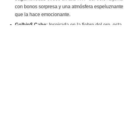
con bonos sorpresa y una atmósfera espeluznante
que la hace emocionante.
Golbin$ Cabe:
Inspirada en la fiebre del oro, esta
tragamonedas destaca por su sorprendente RTP, que
casi alcanza el 100%, concretamente un 99.3%, el
más alto de todos.
APUESTE EN BETKWIFF
Juega con inteligencia