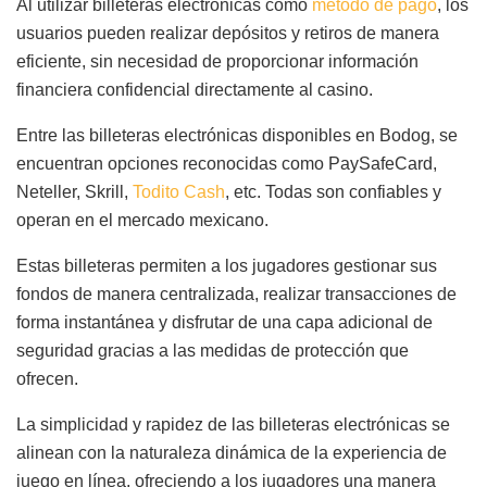
Al utilizar billeteras electrónicas como
método de pago
, los
usuarios pueden realizar depósitos y retiros de manera
eficiente, sin necesidad de proporcionar información
financiera confidencial directamente al casino.
Entre las billeteras electrónicas disponibles en Bodog, se
encuentran opciones reconocidas como PaySafeCard,
Neteller, Skrill,
Todito Cash
, etc. Todas son confiables y
operan en el mercado mexicano.
Estas billeteras permiten a los jugadores gestionar sus
fondos de manera centralizada, realizar transacciones de
forma instantánea y disfrutar de una capa adicional de
seguridad gracias a las medidas de protección que
ofrecen.
La simplicidad y rapidez de las billeteras electrónicas se
alinean con la naturaleza dinámica de la experiencia de
juego en línea, ofreciendo a los jugadores una manera