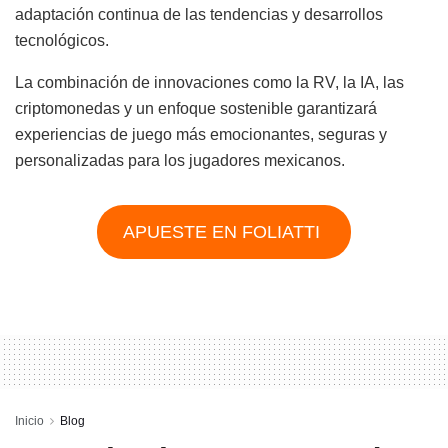
adaptación continua de las tendencias y desarrollos
tecnológicos.
La combinación de innovaciones como la RV, la IA, las
criptomonedas y un enfoque sostenible garantizará
experiencias de juego más emocionantes, seguras y
personalizadas para los jugadores mexicanos.
APUESTE EN FOLIATTI
Inicio
Blog