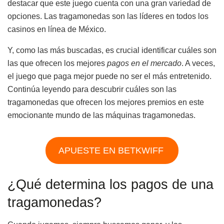
destacar que este juego cuenta con una gran variedad de
opciones. Las tragamonedas son las líderes en todos los
casinos en línea de México.
Y, como las más buscadas, es crucial identificar cuáles son
las que ofrecen los mejores
pagos en el mercado
. A veces,
el juego que paga mejor puede no ser el más entretenido.
Continúa leyendo para descubrir cuáles son las
tragamonedas que ofrecen los mejores premios en este
emocionante mundo de las máquinas tragamonedas.
APUESTE EN BETKWIFF
¿Qué determina los pagos de una
tragamonedas?