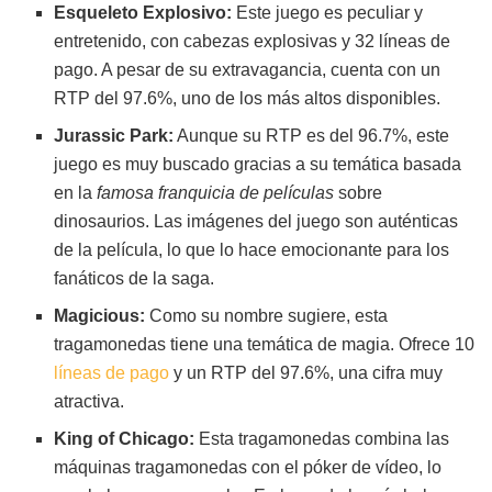
Esqueleto Explosivo:
Este juego es peculiar y
entretenido, con cabezas explosivas y 32 líneas de
pago. A pesar de su extravagancia, cuenta con un
RTP del 97.6%, uno de los más altos disponibles.
Jurassic Park:
Aunque su RTP es del 96.7%, este
juego es muy buscado gracias a su temática basada
en la
famosa franquicia de películas
sobre
dinosaurios. Las imágenes del juego son auténticas
de la película, lo que lo hace emocionante para los
fanáticos de la saga.
Magicious:
Como su nombre sugiere, esta
tragamonedas tiene una temática de magia. Ofrece 10
líneas de pago
y un RTP del 97.6%, una cifra muy
atractiva.
King of Chicago:
Esta tragamonedas combina las
máquinas tragamonedas con el póker de vídeo, lo