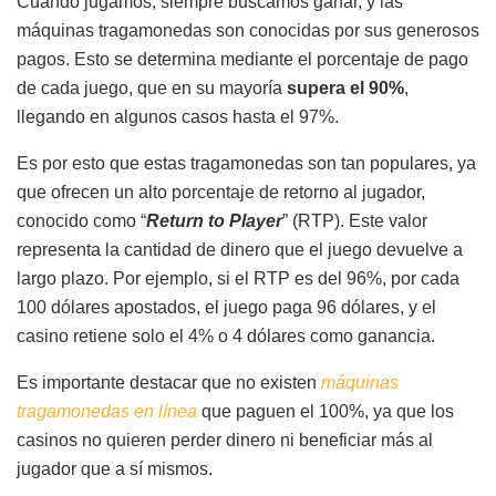
Cuando jugamos, siempre buscamos ganar, y las
máquinas tragamonedas son conocidas por sus generosos
pagos. Esto se determina mediante el porcentaje de pago
de cada juego, que en su mayoría
supera el 90%
,
llegando en algunos casos hasta el 97%.
Es por esto que estas tragamonedas son tan populares, ya
que ofrecen un alto porcentaje de retorno al jugador,
conocido como “
Return to Player
” (RTP). Este valor
representa la cantidad de dinero que el juego devuelve a
largo plazo. Por ejemplo, si el RTP es del 96%, por cada
100 dólares apostados, el juego paga 96 dólares, y el
casino retiene solo el 4% o 4 dólares como ganancia.
Es importante destacar que no existen
máquinas
tragamonedas en línea
que paguen el 100%, ya que los
casinos no quieren perder dinero ni beneficiar más al
jugador que a sí mismos.