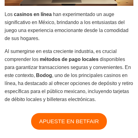
Los
casinos en línea
han experimentado un auge
significativo en México, brindando a los entusiastas del
juego una experiencia emocionante desde la comodidad
de sus hogares.
Al sumergirse en esta creciente industria, es crucial
comprender los
métodos de pago locales
disponibles
para garantizar transacciones seguras y convenientes. En
este contexto,
Bodog
, uno de los principales casinos en
línea, ha destacado al ofrecer opciones de depósito y retiro
específicas para el público mexicano, incluyendo tarjetas
de débito locales y billeteras electrónicas.
APUESTE EN BETFAIR