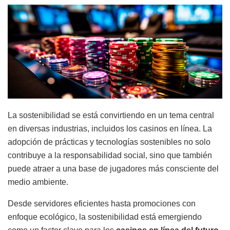
La sostenibilidad se está convirtiendo en un tema central
en diversas industrias, incluidos los casinos en línea. La
adopción de prácticas y tecnologías sostenibles no solo
contribuye a la responsabilidad social, sino que también
puede atraer a una base de jugadores más consciente del
medio ambiente.
Desde servidores eficientes hasta promociones con
enfoque ecológico, la sostenibilidad está emergiendo