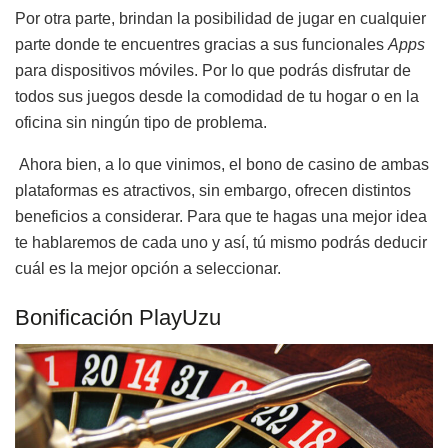
Por otra parte, brindan la posibilidad de jugar en cualquier
parte donde te encuentres gracias a sus funcionales
Apps
para dispositivos móviles. Por lo que podrás disfrutar de
todos sus juegos desde la comodidad de tu hogar o en la
oficina sin ningún tipo de problema.
Ahora bien, a lo que vinimos, el bono de casino de ambas
plataformas es atractivos, sin embargo, ofrecen distintos
beneficios a considerar. Para que te hagas una mejor idea
te hablaremos de cada uno y así, tú mismo podrás deducir
cuál es la mejor opción a seleccionar.
Bonificación PlayUzu