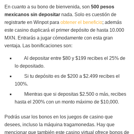
En cuanto a su bono de bienvenida, son
500 pesos
mexicanos sin depositar
nada. Solo es cuestión de
registrarte en Winpot para
obtener el beneficio
; además
este casino duplicará el primer depósito de hasta 10.000
MXN. Entrarás a jugar cómodamente con esta gran
ventaja. Las bonificaciones son:
Al depositar entre $80 y $199 recibes el 25% de
lo depositado.
Si tu depósito es de $200 a $2.499 recibes el
100%.
Mientras que si depositas $2.500 o más, recibes
hasta el 200% con un monto máximo de $10,000.
Podrás usar los bonos en los juegos de casino que
desees, incluso la máquina tragamonedas. Hay que
mencionar que también este casino virtual ofrece bonos de