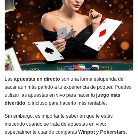
Las
apuestas en directo
son una forma estupenda de
sacar aún más partido a tu experiencia de póquer. Puedes
utilizar las apuestas en vivo para hacer tu
juego más
divertido
, o incluso para hacerlo más rentable.
Sin embargo, es importante saber en qué te estás
metiendo cuando se trata de apuestas en vivo;
especialmente cuando comparas
Winpot y Pokerstars
.