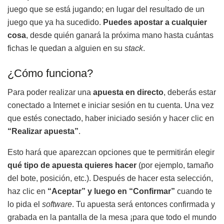
juego que se está jugando; en lugar del resultado de un
juego que ya ha sucedido.
Puedes apostar a cualquier
cosa
, desde quién ganará la próxima mano hasta cuántas
fichas le quedan a alguien en su
stack
.
¿Cómo funciona?
Para poder realizar una
apuesta en directo
, deberás estar
conectado a Internet e iniciar sesión en tu cuenta. Una vez
que estés conectado, haber iniciado sesión y hacer clic en
“Realizar apuesta”
.
Esto hará que aparezcan opciones que te permitirán elegir
qué tipo de apuesta quieres hacer
(por ejemplo, tamaño
del bote, posición, etc.). Después de hacer esta selección,
haz clic en
“Aceptar” y luego en “Confirmar”
cuando te
lo pida el
software
. Tu apuesta será entonces confirmada y
grabada en la pantalla de la mesa ¡para que todo el mundo