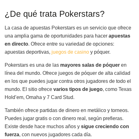
¿De qué trata Pokerstars?
La casa de apuestas Pokerstars es un servicio que ofrece
una amplia gama de oportunidades para hacer
apuestas
en directo
. Ofrece entre su variedad de opciones:
apuestas deportivas,
juegos de casino
y póquer.
Pokerstars es una de las
mayores salas de póquer
en
línea del mundo. Ofrece juegos de póquer de alta calidad
en los que puedes jugar contra otros jugadores de todo el
mundo. El sitio ofrece
varios tipos de juego
, como Texas
Hold’em, Omaha y 7 Card Stud.
También ofrece partidas de dinero en metálico y torneos.
Puedes jugar gratis o con dinero real, según prefieras.
Existe desde hace muchos años y
sigue creciendo con
fuerza
, con nuevos jugadores cada día.