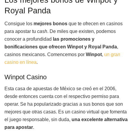
Royal Panda
Consigue los
mejores bonos
que te ofrecen en casinos
para apostar tu
cash
. De miles que existen, podemos
conocer a profundidad
las promociones y
bonificaciones que ofrecen Winpot y Royal Panda
,
casinos mexicanos. Comencemos por
Winpot
,
un gran
casino en línea
.
Winpot Casino
Esta casa de apuestas de México se creó en el 2006,
desde entonces cuenta con el respectivo permiso para
operar. Se ha popularizado gracias a sus bonos que son
mejores que otras casas. Es un casino virtual que fomenta
el juego responsable, sin duda,
una excelente alternativa
para apostar
.