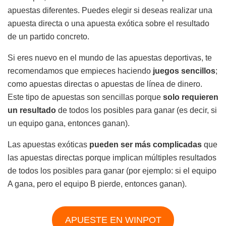
apuestas diferentes. Puedes elegir si deseas realizar una
apuesta directa o una apuesta exótica sobre el resultado
de un partido concreto.
Si eres nuevo en el mundo de las apuestas deportivas, te
recomendamos que empieces haciendo
juegos sencillos
;
como apuestas directas o apuestas de línea de dinero.
Este tipo de apuestas son sencillas porque
solo requieren
un resultado
de todos los posibles para ganar (es decir, si
un equipo gana, entonces ganan).
Las apuestas exóticas
pueden ser más complicadas
que
las apuestas directas porque implican múltiples resultados
de todos los posibles para ganar (por ejemplo: si el equipo
A gana, pero el equipo B pierde, entonces ganan).
APUESTE EN WINPOT