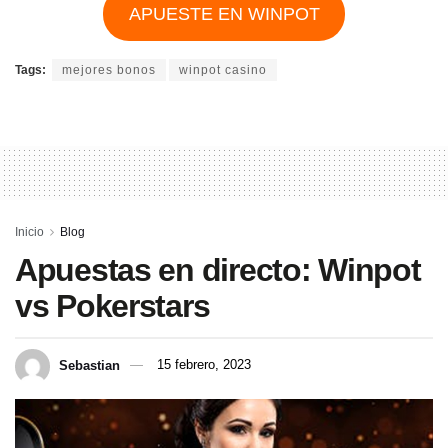
APUESTE EN WINPOT
Tags:
mejores bonos
winpot casino
Inicio
Blog
Apuestas en directo: Winpot
vs Pokerstars
Sebastian
15 febrero, 2023