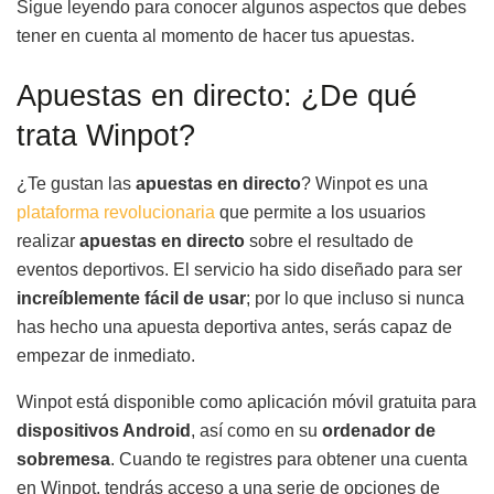
Sigue leyendo para conocer algunos aspectos que debes
tener en cuenta al momento de hacer tus apuestas.
Apuestas en directo: ¿De qué
trata Winpot?
¿Te gustan las
apuestas en directo
? Winpot es una
plataforma revolucionaria
que permite a los usuarios
realizar
apuestas en directo
sobre el resultado de
eventos deportivos. El servicio ha sido diseñado para ser
increíblemente fácil de usar
; por lo que incluso si nunca
has hecho una apuesta deportiva antes, serás capaz de
empezar de inmediato.
Winpot está disponible como aplicación móvil gratuita para
dispositivos Android
, así como en su
ordenador de
sobremesa
. Cuando te registres para obtener una cuenta
en Winpot, tendrás acceso a una serie de opciones de