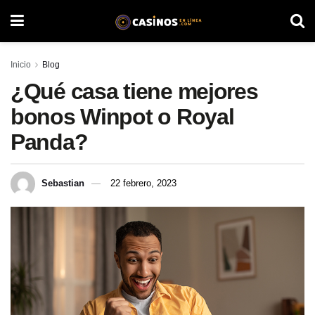
Inicio
Blog
¿Qué casa tiene mejores
bonos Winpot o Royal
Panda?
Sebastian
22 febrero, 2023