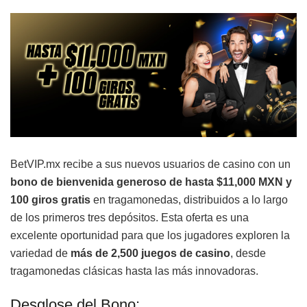
BetVIP.mx recibe a sus nuevos usuarios de casino con un
bono de bienvenida generoso de hasta $11,000 MXN y
100 giros gratis
en tragamonedas, distribuidos a lo largo
de los primeros tres depósitos. Esta oferta es una
excelente oportunidad para que los jugadores exploren la
variedad de
más de 2,500 juegos de casino
, desde
tragamonedas clásicas hasta las más innovadoras.
Desglose del Bono: