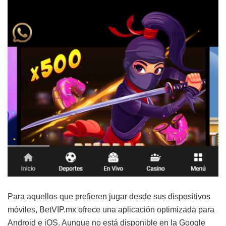
Para aquellos que prefieren jugar desde sus dispositivos
móviles, BetVIP.mx ofrece una aplicación optimizada para
Android e iOS. Aunque no está disponible en la Google