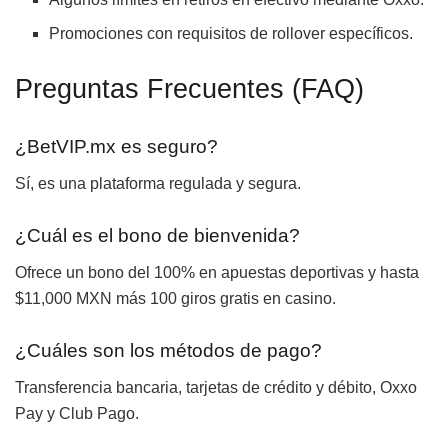
Promociones con requisitos de rollover específicos.
Preguntas Frecuentes (FAQ)
¿BetVIP.mx es seguro?
Sí, es una plataforma regulada y segura.
¿Cuál es el bono de bienvenida?
Ofrece un bono del 100% en apuestas deportivas y hasta
$11,000 MXN más 100 giros gratis en casino.
¿Cuáles son los métodos de pago?
Transferencia bancaria, tarjetas de crédito y débito, Oxxo
Pay y Club Pago.