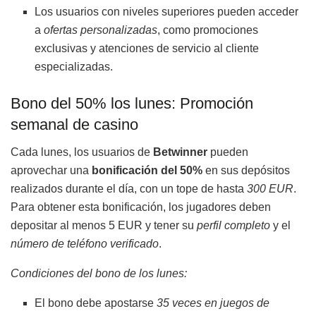
Los usuarios con niveles superiores pueden acceder
a
ofertas personalizadas
, como promociones
exclusivas y atenciones de servicio al cliente
especializadas.
Bono del 50% los lunes: Promoción
semanal de casino
Cada lunes, los usuarios de
Betwinner
pueden
aprovechar una
bonificación del 50%
en sus depósitos
realizados durante el día, con un tope de hasta
300 EUR
.
Para obtener esta bonificación, los jugadores deben
depositar al menos 5 EUR y tener su
perfil completo
y el
número de teléfono verificado
.
Condiciones del bono de los lunes:
El bono debe apostarse
35 veces en juegos de