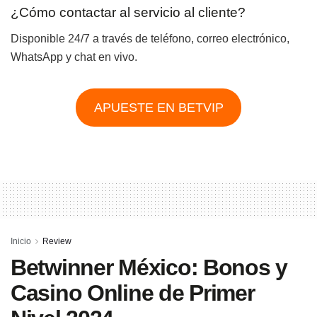
¿Cómo contactar al servicio al cliente?
Disponible 24/7 a través de teléfono, correo electrónico,
WhatsApp y chat en vivo.
APUESTE EN BETVIP
Inicio
Review
Betwinner México: Bonos y
Casino Online de Primer