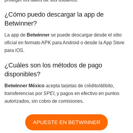
¿Cómo puedo descargar la app de
Betwinner?
La app de
Betwinner
se puede descargar desde el sitio
oficial en formato APK para Android o desde la App Store
para iOS.
¿Cuáles son los métodos de pago
disponibles?
Betwinner México
acepta tarjetas de crédito/débito,
transferencias por
SPEI
, y pagos en efectivo en puntos
autorizados, sin cobro de comisiones.
APUESTE EN BETWINNER