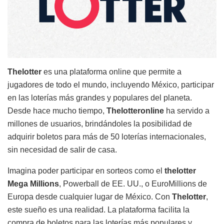
Thelotter
es una plataforma online que permite a
jugadores de todo el mundo, incluyendo México, participar
en las loterías más grandes y populares del planeta.
Desde hace mucho tiempo,
Thelotteronline
ha servido a
millones de usuarios, brindándoles la posibilidad de
adquirir boletos para más de 50 loterías internacionales,
sin necesidad de salir de casa.
Imagina poder participar en sorteos como el
thelotter
Mega Millions
, Powerball de EE. UU., o EuroMillions de
Europa desde cualquier lugar de México. Con
Thelotter
,
este sueño es una realidad. La plataforma facilita la
compra de boletos para las loterías más populares y,