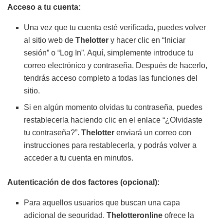
Acceso a tu cuenta:
Una vez que tu cuenta esté verificada, puedes volver
al sitio web de
Thelotter
y hacer clic en “Iniciar
sesión” o “Log In”. Aquí, simplemente introduce tu
correo electrónico y contraseña. Después de hacerlo,
tendrás acceso completo a todas las funciones del
sitio.
Si en algún momento olvidas tu contraseña, puedes
restablecerla haciendo clic en el enlace “¿Olvidaste
tu contraseña?”.
Thelotter
enviará un correo con
instrucciones para restablecerla, y podrás volver a
acceder a tu cuenta en minutos.
Autenticación de dos factores (opcional):
Para aquellos usuarios que buscan una capa
adicional de seguridad,
Thelotteronline
ofrece la