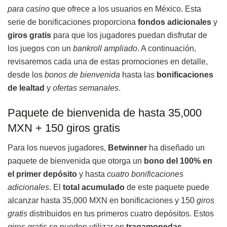
para casino
que ofrece a los usuarios en México. Esta
serie de bonificaciones proporciona
fondos adicionales
y
giros gratis
para que los jugadores puedan disfrutar de
los juegos con un
bankroll ampliado
. A continuación,
revisaremos cada una de estas promociones en detalle,
desde los
bonos de bienvenida
hasta las
bonificaciones
de lealtad
y
ofertas semanales
.
Paquete de bienvenida de hasta 35,000
MXN + 150 giros gratis
Para los nuevos jugadores,
Betwinner
ha diseñado un
paquete de bienvenida que otorga un
bono del 100% en
el primer depósito
y hasta
cuatro bonificaciones
adicionales
. El
total acumulado
de este paquete puede
alcanzar hasta 35,000 MXN en bonificaciones y 150
giros
gratis
distribuidos en tus primeros cuatro depósitos. Estos
giros gratis
se pueden utilizar en
tragamonedas