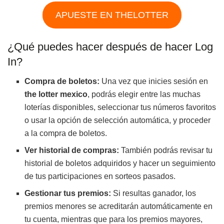
APUESTE EN THELOTTER
¿Qué puedes hacer después de hacer Log
In?
Compra de boletos:
Una vez que inicies sesión en
the lotter mexico
, podrás elegir entre las muchas
loterías disponibles, seleccionar tus números favoritos
o usar la opción de selección automática, y proceder
a la compra de boletos.
Ver historial de compras:
También podrás revisar tu
historial de boletos adquiridos y hacer un seguimiento
de tus participaciones en sorteos pasados.
Gestionar tus premios:
Si resultas ganador, los
premios menores se acreditarán automáticamente en
tu cuenta, mientras que para los premios mayores,