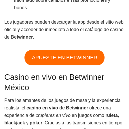
informado sobre cambios en las promociones y
bonos.
Los jugadores pueden descargar la app desde el sitio web
oficial y acceder de inmediato a todo el catálogo de casino
de
Betwinner
.
APUESTE EN BETWINNER
Casino en vivo en Betwinner
México
Para los amantes de los juegos de mesa y la experiencia
realista, el
casino en vivo de Betwinner
ofrece una
experiencia de
crupieres en vivo
en juegos como
ruleta
,
blackjack
y
póker
. Gracias a las transmisiones en tiempo