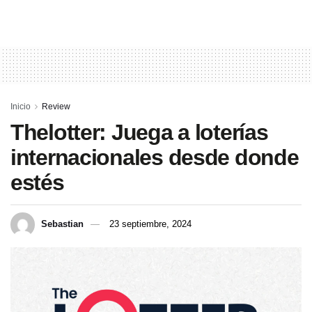
Inicio
Review
Thelotter: Juega a loterías
internacionales desde donde
estés
Sebastian
23 septiembre, 2024