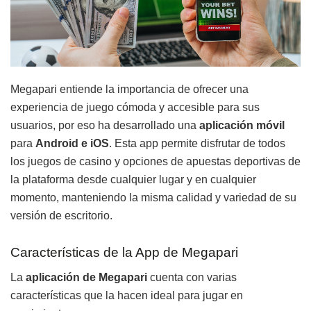
Megapari entiende la importancia de ofrecer una
experiencia de juego cómoda y accesible para sus
usuarios, por eso ha desarrollado una
aplicación móvil
para
Android e iOS
. Esta app permite disfrutar de todos
los juegos de casino y opciones de apuestas deportivas de
la plataforma desde cualquier lugar y en cualquier
momento, manteniendo la misma calidad y variedad de su
versión de escritorio.
Características de la App de Megapari
La
aplicación de Megapari
cuenta con varias
características que la hacen ideal para jugar en