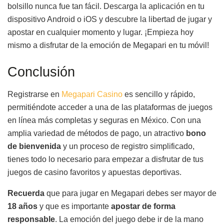
bolsillo nunca fue tan fácil. Descarga la aplicación en tu
dispositivo Android o iOS y descubre la libertad de jugar y
apostar en cualquier momento y lugar. ¡Empieza hoy
mismo a disfrutar de la emoción de Megapari en tu móvil!
Conclusión
Registrarse en
Megapari Casino
es sencillo y rápido,
permitiéndote acceder a una de las plataformas de juegos
en línea más completas y seguras en México. Con una
amplia variedad de métodos de pago, un atractivo
bono
de bienvenida
y un proceso de registro simplificado,
tienes todo lo necesario para empezar a disfrutar de tus
juegos de casino favoritos y apuestas deportivas.
Recuerda
que para jugar en Megapari debes ser mayor de
18 años
y que es importante
apostar de forma
responsable
. La emoción del juego debe ir de la mano