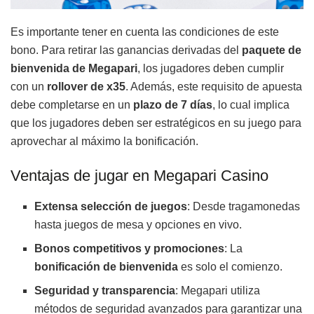
Es importante tener en cuenta las condiciones de este
bono. Para retirar las ganancias derivadas del
paquete de
bienvenida de Megapari
, los jugadores deben cumplir
con un
rollover de x35
. Además, este requisito de apuesta
debe completarse en un
plazo de 7 días
, lo cual implica
que los jugadores deben ser estratégicos en su juego para
aprovechar al máximo la bonificación.
Ventajas de jugar en Megapari Casino
Extensa selección de juegos
: Desde tragamonedas
hasta juegos de mesa y opciones en vivo.
Bonos competitivos y promociones
: La
bonificación de bienvenida
es solo el comienzo.
Seguridad y transparencia
: Megapari utiliza
métodos de seguridad avanzados para garantizar una