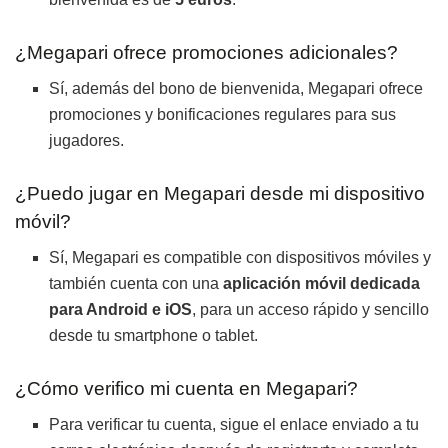
¿Megapari ofrece promociones adicionales?
Sí, además del bono de bienvenida, Megapari ofrece
promociones y bonificaciones regulares para sus
jugadores.
¿Puedo jugar en Megapari desde mi dispositivo
móvil?
Sí, Megapari es compatible con dispositivos móviles y
también cuenta con una
aplicación móvil dedicada
para Android e iOS
, para un acceso rápido y sencillo
desde tu smartphone o tablet.
¿Cómo verifico mi cuenta en Megapari?
Para verificar tu cuenta, sigue el enlace enviado a tu