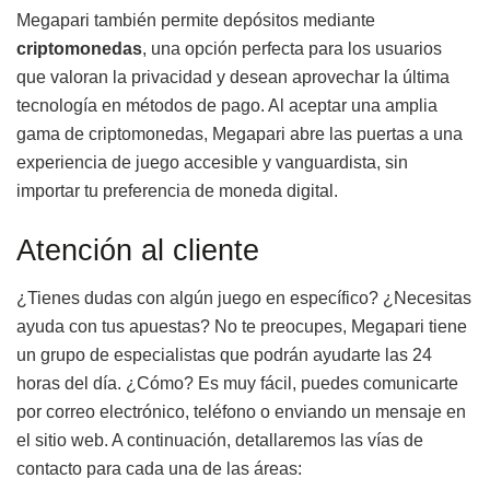
Megapari también permite depósitos mediante
criptomonedas
, una opción perfecta para los usuarios
que valoran la privacidad y desean aprovechar la última
tecnología en métodos de pago. Al aceptar una amplia
gama de criptomonedas, Megapari abre las puertas a una
experiencia de juego accesible y vanguardista, sin
importar tu preferencia de moneda digital.
Atención al cliente
¿Tienes dudas con algún juego en específico? ¿Necesitas
ayuda con tus apuestas? No te preocupes, Megapari tiene
un grupo de especialistas que podrán ayudarte las 24
horas del día. ¿Cómo? Es muy fácil, puedes comunicarte
por correo electrónico, teléfono o enviando un mensaje en
el sitio web. A continuación, detallaremos las vías de
contacto para cada una de las áreas: