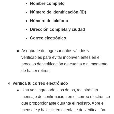
Nombre completo
Número de identificación (ID)
Número de teléfono
Dirección completa y ciudad
Correo electrónico
Asegúrate de ingresar datos válidos y
verificables para evitar inconvenientes en el
proceso de verificación de cuenta o al momento
de hacer retiros.
Verifica tu correo electrónico
Una vez ingresados los datos, recibirás un
mensaje de confirmación en el correo electrónico
que proporcionaste durante el registro. Abre el
mensaje y haz clic en el enlace de verificación