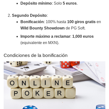
Depósito mínimo
: Solo
5 euros
.
Segundo Depósito
:
Bonificación
: 100% hasta
100 giros gratis
en
Wild Bounty Showdown
de PG Soft.
Importe máximo a reclamar
:
1,000 euros
(equivalente en MXN).
Condiciones de la bonificación