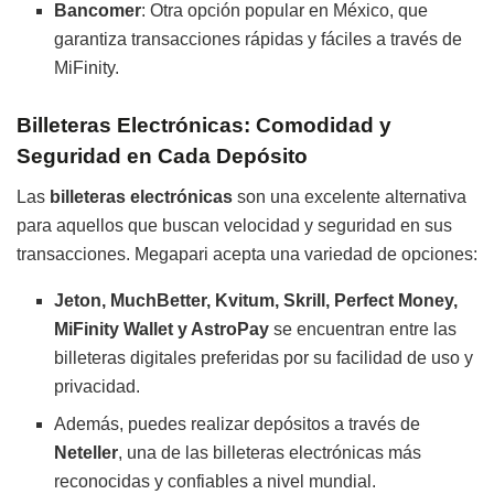
Bancomer
: Otra opción popular en México, que
garantiza transacciones rápidas y fáciles a través de
MiFinity.
Billeteras Electrónicas: Comodidad y
Seguridad en Cada Depósito
Las
billeteras electrónicas
son una excelente alternativa
para aquellos que buscan velocidad y seguridad en sus
transacciones. Megapari acepta una variedad de opciones:
Jeton, MuchBetter, Kvitum, Skrill, Perfect Money,
MiFinity Wallet y AstroPay
se encuentran entre las
billeteras digitales preferidas por su facilidad de uso y
privacidad.
Además, puedes realizar depósitos a través de
Neteller
, una de las billeteras electrónicas más
reconocidas y confiables a nivel mundial.