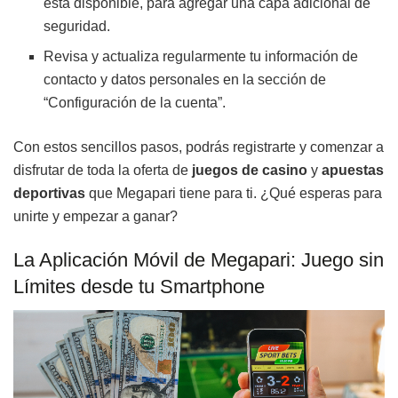
está disponible, para agregar una capa adicional de
seguridad.
Revisa y actualiza regularmente tu información de
contacto y datos personales en la sección de
“Configuración de la cuenta”.
Con estos sencillos pasos, podrás registrarte y comenzar a
disfrutar de toda la oferta de
juegos de casino
y
apuestas
deportivas
que Megapari tiene para ti. ¿Qué esperas para
unirte y empezar a ganar?
La Aplicación Móvil de Megapari: Juego sin
Límites desde tu Smartphone