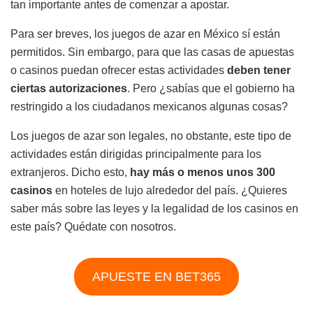
tan importante antes de comenzar a apostar.
Para ser breves, los juegos de azar en México sí están
permitidos. Sin embargo, para que las casas de apuestas
o casinos puedan ofrecer estas actividades
deben tener
ciertas autorizaciones
. Pero ¿sabías que el gobierno ha
restringido a los ciudadanos mexicanos algunas cosas?
Los juegos de azar son legales, no obstante, este tipo de
actividades están dirigidas principalmente para los
extranjeros. Dicho esto,
hay más o menos unos 300
casinos
en hoteles de lujo alrededor del país. ¿Quieres
saber más sobre las leyes y la legalidad de los casinos en
este país? Quédate con nosotros.
APUESTE EN BET365