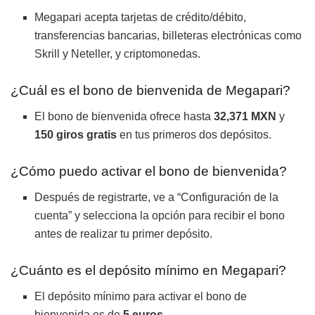
Megapari acepta tarjetas de crédito/débito,
transferencias bancarias, billeteras electrónicas como
Skrill y Neteller, y criptomonedas.
¿Cuál es el bono de bienvenida de Megapari?
El bono de bienvenida ofrece hasta
32,371 MXN
y
150 giros gratis
en tus primeros dos depósitos.
¿Cómo puedo activar el bono de bienvenida?
Después de registrarte, ve a “Configuración de la
cuenta” y selecciona la opción para recibir el bono
antes de realizar tu primer depósito.
¿Cuánto es el depósito mínimo en Megapari?
El depósito mínimo para activar el bono de
bienvenida es de
5 euros
.