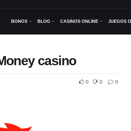
BONOS
BLOG
CASINOS ONLINE
JUEGOS O
Money casino
0
0
0