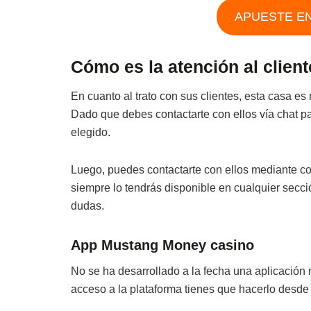
APUESTE E
Cómo es la atención al cliente
En cuanto al trato con sus clientes, esta casa e
Dado que debes contactarte con ellos vía chat p
elegido.
Luego, puedes contactarte con ellos mediante con
siempre lo tendrás disponible en cualquier secció
dudas.
App Mustang Money casino
No se ha desarrollado a la fecha una aplicación 
acceso a la plataforma tienes que hacerlo desde 