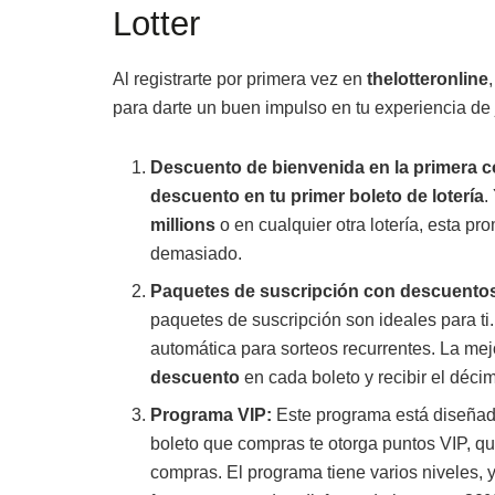
Lotter
Al registrarte por primera vez en
thelotteronline
para darte un buen impulso en tu experiencia de
Descuento de bienvenida en la primera 
descuento en tu primer boleto de lotería
.
millions
o en cualquier otra lotería, esta pr
demasiado.
Paquetes de suscripción con descuentos
paquetes de suscripción son ideales para ti
automática para sorteos recurrentes. La me
descuento
en cada boleto y recibir el décim
Programa VIP:
Este programa está diseñad
boleto que compras te otorga puntos VIP, q
compras. El programa tiene varios niveles,