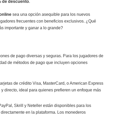
 de descuento
.
online
sea una opción asequible para los nuevos
ugadores frecuentes con beneficios exclusivos. ¿Qué
s importante y ganar a lo grande?
iones de pago diversas y seguras. Para los jugadores de
iedad de métodos de pago que incluyen opciones
arjetas de crédito Visa, MasterCard, o American Express
o y directo, ideal para quienes prefieren un enfoque más
yPal, Skrill y Neteller están disponibles para los
s directamente en la plataforma. Los monederos