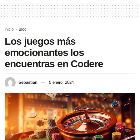
Inicio
Blog
Los juegos más
emocionantes los
encuentras en Codere
Sebastian
5 enero, 2024