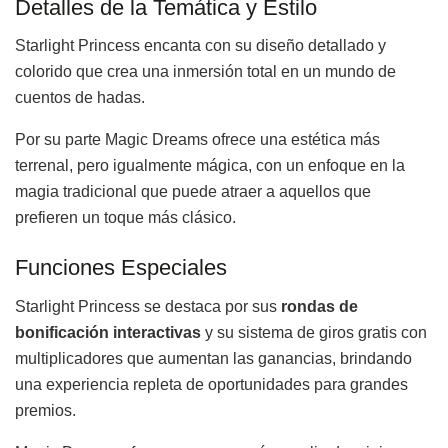
Detalles de la Temática y Estilo
Starlight Princess encanta con su diseño detallado y
colorido que crea una inmersión total en un mundo de
cuentos de hadas.
Por su parte Magic Dreams ofrece una estética más
terrenal, pero igualmente mágica, con un enfoque en la
magia tradicional que puede atraer a aquellos que
prefieren un toque más clásico.
Funciones Especiales
Starlight Princess se destaca por sus
rondas de
bonificación interactivas
y su sistema de giros gratis con
multiplicadores que aumentan las ganancias, brindando
una experiencia repleta de oportunidades para grandes
premios.