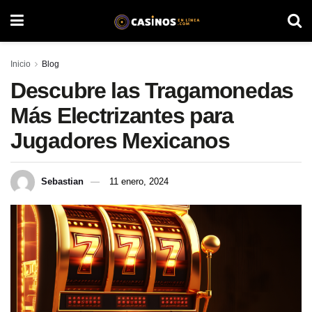
Inicio
Blog
Descubre las Tragamonedas
Más Electrizantes para
Jugadores Mexicanos
Sebastian
11 enero, 2024