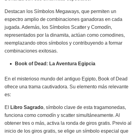
Destacan los Símbolos Megaways, que permiten un
espectro amplio de combinaciones ganadoras en cada
jugada. Además, los Símbolos Scatter y Comodín,
representados por la dinamita, actúan como comodines,
reemplazando otros símbolos y contribuyendo a formar
combinaciones exitosas.
Book of Dead: La Aventura Egipcia
En el misterioso mundo del antiguo Egipto, Book of Dead
ofrece una trama cautivadora. Su elemento más relevante
es:
El
Libro Sagrado
, símbolo clave de esta tragamonedas,
funciona como comodín y scatter simultáneamente. Al
obtener tres o más, activa la ronda de giros gratis. Previo al
inicio de los giros gratis, se elige un símbolo especial que