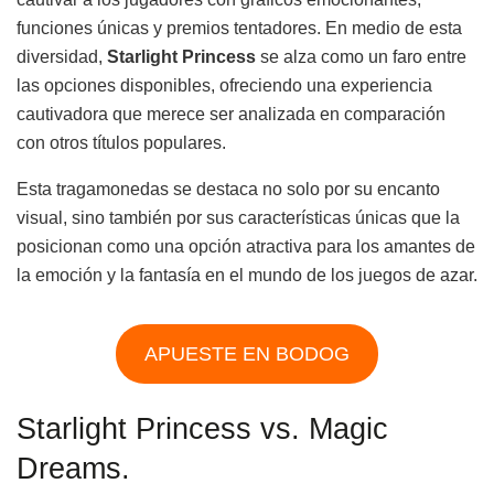
funciones únicas y premios tentadores. En medio de esta
diversidad,
Starlight Princess
se alza como un faro entre
las opciones disponibles, ofreciendo una experiencia
cautivadora que merece ser analizada en comparación
con otros títulos populares.
Esta tragamonedas se destaca no solo por su encanto
visual, sino también por sus características únicas que la
posicionan como una opción atractiva para los amantes de
la emoción y la fantasía en el mundo de los juegos de azar.
APUESTE EN BODOG
Starlight Princess vs. Magic
Dreams.