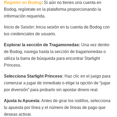
Registro en Bodog
:
Si aún no tienes una cuenta en
Bodog, regístrate en la plataforma proporcionando la
información requerida.
Inicio de Sesión: Inicia sesión en tu cuenta de Bodog con
tus credenciales de usuario.
Explorar la sección de Tragamonedas:
Una vez dentro
de Bodog, navega hasta la sección de tragamonedas o
utiliza la barra de búsqueda para encontrar Starlight
Princess.
Selecciona Starlight Princess:
Haz clic en el juego para
comenzar a jugar de inmediato o elige la opción de “jugar
por diversión” para probarlo sin apostar dinero real.
Ajusta tu Apuesta:
Antes de girar los rodillos, selecciona
tu apuesta por línea y el número de líneas de pago que
deseas activar.