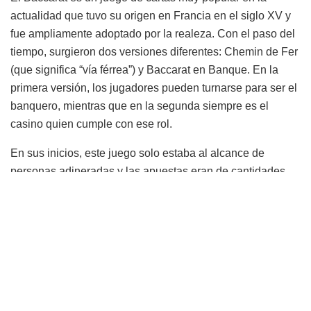
actualidad que tuvo su origen en Francia en el siglo XV y
fue ampliamente adoptado por la realeza. Con el paso del
tiempo, surgieron dos versiones diferentes: Chemin de Fer
(que significa “vía férrea”) y Baccarat en Banque. En la
primera versión, los jugadores pueden turnarse para ser el
banquero, mientras que en la segunda siempre es el
casino quien cumple con ese rol.
En sus inicios, este juego solo estaba al alcance de
personas adineradas y las apuestas eran de cantidades
considerables. Sin embargo, con el transcurso del tiempo,
su popularidad creció en Inglaterra y se convirtió en el
pasatiempo preferido de la familia real británica.
Durante el siglo XIX, el bacará era un juego muy popular y
el rey Louis Philip decidió prohibir los casinos para
controlarlo. Sin embargo, muchas personas continuaron
jugando en secreto. Con el tiempo, su popularidad se