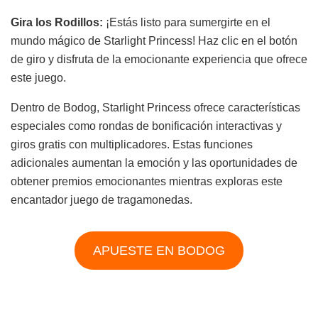
Gira los Rodillos:
¡Estás listo para sumergirte en el
mundo mágico de Starlight Princess! Haz clic en el botón
de giro y disfruta de la emocionante experiencia que ofrece
este juego.
Dentro de Bodog, Starlight Princess ofrece características
especiales como rondas de bonificación interactivas y
giros gratis con multiplicadores. Estas funciones
adicionales aumentan la emoción y las oportunidades de
obtener premios emocionantes mientras exploras este
encantador juego de tragamonedas.
APUESTE EN BODOG