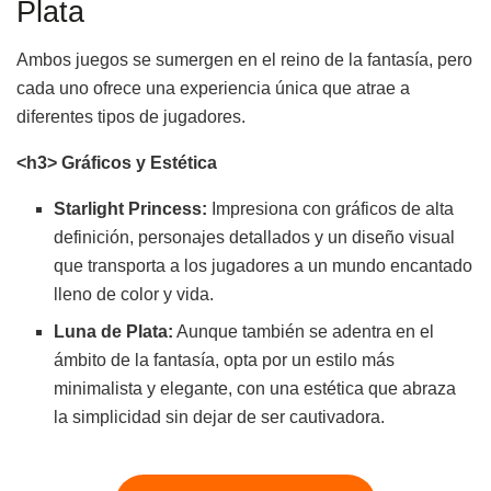
Plata
Ambos juegos se sumergen en el reino de la fantasía, pero
cada uno ofrece una experiencia única que atrae a
diferentes tipos de jugadores.
<h3> Gráficos y Estética
Starlight Princess:
Impresiona con gráficos de alta
definición, personajes detallados y un diseño visual
que transporta a los jugadores a un mundo encantado
lleno de color y vida.
Luna de Plata:
Aunque también se adentra en el
ámbito de la fantasía, opta por un estilo más
minimalista y elegante, con una estética que abraza
la simplicidad sin dejar de ser cautivadora.