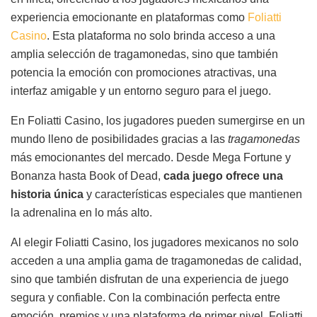
experiencia emocionante en plataformas como
Foliatti
Casino
. Esta plataforma no solo brinda acceso a una
amplia selección de tragamonedas, sino que también
potencia la emoción con promociones atractivas, una
interfaz amigable y un entorno seguro para el juego.
En Foliatti Casino, los jugadores pueden sumergirse en un
mundo lleno de posibilidades gracias a las
tragamonedas
más emocionantes del mercado. Desde Mega Fortune y
Bonanza hasta Book of Dead,
cada juego ofrece una
historia única
y características especiales que mantienen
la adrenalina en lo más alto.
Al elegir Foliatti Casino, los jugadores mexicanos no solo
acceden a una amplia gama de tragamonedas de calidad,
sino que también disfrutan de una experiencia de juego
segura y confiable. Con la combinación perfecta entre
emoción, premios y una plataforma de primer nivel, Foliatti