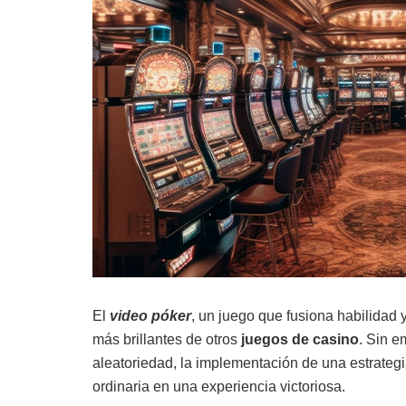
El
video póker
, un juego que fusiona habilidad 
más brillantes de otros
juegos de casino
. Sin e
aleatoriedad, la implementación de una estrateg
ordinaria en una experiencia victoriosa.