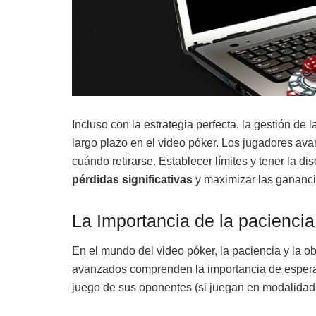
Incluso con la estrategia perfecta, la gestión de
largo plazo en el video póker. Los jugadores av
cuándo retirarse. Establecer límites y tener la d
pérdidas significativas
y maximizar las gananc
La Importancia de la paciencia
En el mundo del video póker, la paciencia y la o
avanzados comprenden la importancia de espera
juego de sus oponentes (si juegan en modalidad