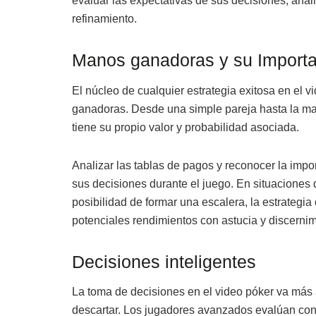
evaluar las expectativas de sus decisiones, anal
refinamiento.
Manos ganadoras y su Importa
El núcleo de cualquier estrategia exitosa en el 
ganadoras. Desde una simple pareja hasta la m
tiene su propio valor y probabilidad asociada.
Analizar las tablas de pagos y reconocer la impo
sus decisiones durante el juego. En situaciones 
posibilidad de formar una escalera, la estrategia
potenciales rendimientos con astucia y discernim
Decisiones inteligentes
La toma de decisiones en el video póker va más a
descartar. Los jugadores avanzados evalúan con