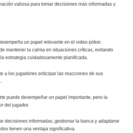
rmación valiosa para tomar decisiones más informadas y
 desempeña un papel relevante en el video póker.
 mantener la calma en situaciones críticas, evitando
la estrategia cuidadosamente planificada.
e a los jugadores anticipar las reacciones de sus
.
erte puede desempeñar un papel importante, pero la
or del jugador.
r decisiones informadas, gestionar la banca y adaptarse
dos tienen una ventaja significativa.