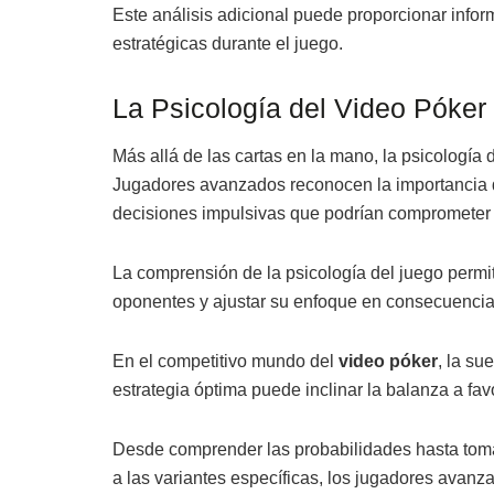
Este análisis adicional puede proporcionar info
estratégicas durante el juego.
La Psicología del Video Póker
Más allá de las cartas en la mano, la psicología
Jugadores avanzados reconocen la importancia de
decisiones impulsivas que podrían comprometer 
La comprensión de la psicología del juego permit
oponentes y ajustar su enfoque en consecuencia
En el competitivo mundo del
video póker
, la su
estrategia óptima puede inclinar la balanza a fav
Desde comprender las probabilidades hasta toma
a las variantes específicas, los jugadores avanza